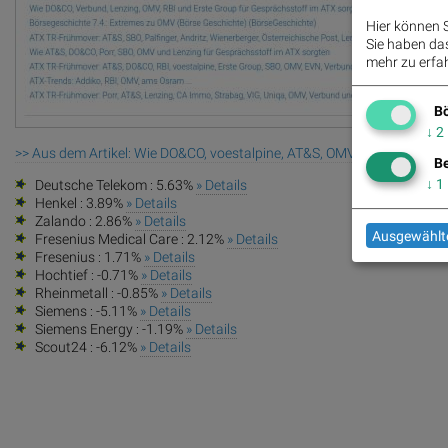
Hier können S
Sie haben das 
mehr zu erfah
Bö
↓
2
>> Aus dem Artikel: Wie DO&CO, voestalpine, AT&S, OMV, Verbund und
Be
↓
1
Deutsche Telekom : 5.63%
» Details
Henkel : 3.89%
» Details
Zalando : 2.86%
» Details
Ausgewählte
Fresenius Medical Care : 2.12%
» Details
Fresenius : 1.71%
» Details
Hochtief : -0.71%
» Details
Rheinmetall : -0.85%
» Details
Siemens : -5.11%
» Details
Siemens Energy : -1.19%
» Details
Scout24 : -6.12%
» Details