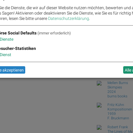
Commerzba...
ie die Dienste, die wir auf dieser Website nutzen möchten, bewerten und
Wie Boeing, salesforce.
Sagen! Aktivieren oder deaktivieren Sie die Dienste, wie Sie es für richtig 
Wie Deutsche Telekom,
ren, lesen Sie bitte unsere
Datenschutzerklärung
.
R...
Wiener Börse: ATX geht 
Wiener Börse Nebenwerte
rse Social Defaults
(immer erforderlich)
Dienste
Börse Social Club
 EVN für Gesprächsstoff im ATX sorgten
Books
josefchla
sucher-Statistiken
Dienst
Ola Rindal
Road to The Fa
2026
 akzeptieren
Alle
Poursuite
Mellen Burns
Skimpies
2024
burns books
Fritz Kühn
Kompositionen 
1959
F. Bruckmann
Robert Frank
The Lines of M