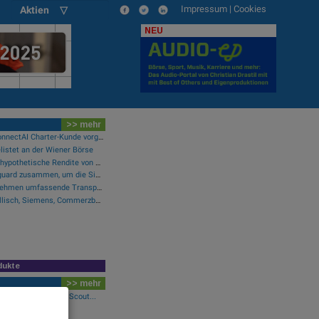
Impressum
|
Cookies
Aktien ▽
NEU
>> mehr
Purina als erster NIQ ConnectAI Charter-Kunde vorgestellt
listet an der Wiener Börse
Perpetuals meldet eine hypothetische Rendite von 380 % im Backtest der KI-Engine, die die risikofreie Handelsplattform „UpsideOnly“ antreibt
LTM arbeitet mit Chainguard zusammen, um die Sicherheit der Software-Lieferkette durch BlueVerse™ RightLogic zu stärken
Cloudflare bietet Unternehmen umfassende Transparenz zur Überprüfung und Analyse des KI-Einsatzes
Wie Manz, Wirecard, Drillisch, Siemens, Commerzbank und FACC für Gesprächsstoff sorgten
dukte
>> mehr
n Co.Ltd, Nintendo, Scout...
llisch, Siemens,