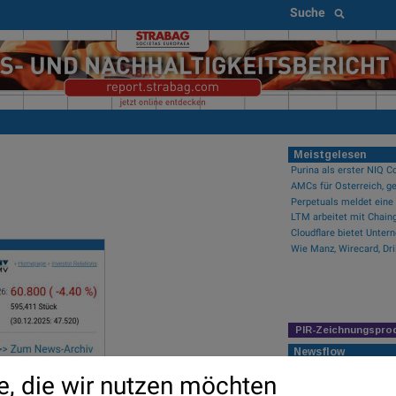
Suche
Meistgelesen
AMCs für Österreich, ge
PIR-Zeichnungspro
Newsflow
Wie Callaway Golf, Ibide
e, die wir nutzen möchten
Wie Manz, Wirecard, Dri