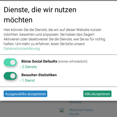
voestalpine, AT&S, OMV, Verbund
(Depot Kommentar)
Dienste, die wir nutzen
und EVN für Gesprächsstoff im
Börsegeschichte 7.8.: Extremes zu
ATX sorgten
Palfinger (Börs...
möchten
Nachlese: 10 Vokabel, um Asta besser
Palfinger : 1.32%
» Details
zu verstehen...
voestalpine : 0.23%
» Details
Hier können Sie die Dienste, die wir auf dieser Website nutzen
CA Immo : 0.21%
» Details
#gabb Volumensradar: Bajaj Mobility,
möchten, bewerten und anpassen. Sie haben das Sagen!
Uniqa : 0.05%
» Details
Andritz (#ga...
Aktivieren oder deaktivieren Sie die Dienste, wie Sie es für richtig
DO&CO : 0.00%
» Details
PIR-News: Post, Kontron (Christine
halten.
Um mehr zu erfahren, lesen Sie bitte unsere
Erste Group : -1.19%
» Details
Petzwinkler)
Datenschutzerklärung
.
Bawag : -1.34%
» Details
ATX charttechnisch: Kaufsignale bei
Strabag : -1.56%
» Details
beinahe allen...
AT&S : -2.23%
» Details
Börse Social Defaults
(immer erforderlich)
Österreichische Post : -4.48%
»
Börse Social Club Board
>>
↓
2
Dienste
Details
mehr
Books
Besucher-Statistiken
josefchladek.com
↓
1
Dienst
Fabrizio Strada
Ausgewählte akzeptieren
Alle akzeptieren
Strada
2025
89books
Masahisa Fukase
Sasuke