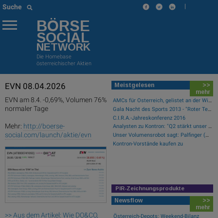
|
Suche
BÖRSE
SOCIAL
NETWORK
Die Homebase
österreichischer Aktien
EVN 08.04.2026
Meistgelesen
>>
mehr
EVN am 8.4. -0,69%, Volumen 76%
AMCs für Österreich, gelistet an der Wiener Börse
normaler Tage
Gala Nacht des Sports 2013 - "Roter Teppich"
C.I.R.A.-Jahreskonferenz 2016
Mehr:
http://boerse-
Analysten zu Kontron: "Q2 stärkt unser Vertrauen in die verbesserte operative Qualität"
social.com/launch/aktie/evn
Unser Volumensrobot sagt: Palfinger (#gabb Radar)
Kontron-Vorstände kaufen zu
PIR-Zeichnungsprodukte
Newsflow
>>
mehr
>> Aus dem Artikel: Wie DO&CO,
Österreich-Depots: Weekend-Bilanz