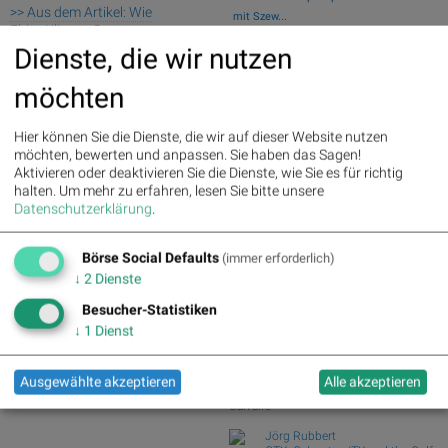
>> Aus dem Artikel: Wie
mit Szew...
ElringKlinger, Samsung
Wiener Börse Party: ATX schwächer,
Electronics, Geely, Acuity Brands,
Dienste, die wir nutzen
Bajaj Mobility...
Verbio und Snapchat für
Wie Baumot Group, Rhoen-Klinikum,
Gesprächsstoff sorgten
möchten
Francotyp-Posta...
Palfinger : 1.32%
» Details
Wie Wirecard, Manz, Nemetschek, GFT
voestalpine : 0.23%
» Details
Hier können Sie die Dienste, die wir auf dieser Website nutzen
Technologies,...
CA Immo : 0.21%
» Details
möchten, bewerten und anpassen. Sie haben das Sagen!
Wie SAP, Scout24, Infineon, DAIMLER
Uniqa : 0.05%
» Details
Aktivieren oder deaktivieren Sie die Dienste, wie Sie es für richtig
TRUCK HLD...,...
DO&CO : 0.00%
» Details
halten.
Um mehr zu erfahren, lesen Sie bitte unsere
Wiener Börse: ATX gibt am Freitag 1,36
Erste Group : -1.19%
» Details
Datenschutzerklärung
.
Prozent ab
Bawag : -1.34%
» Details
Strabag : -1.56%
» Details
Börse Social Club Board
>>
Börse Social Defaults
(immer erforderlich)
AT&S : -2.23%
» Details
mehr
↓
2
Dienste
Österreichische Post : -4.48%
»
Books
Details
josefchladek.com
Besucher-Statistiken
↓
1
Dienst
Yusuf Sevinçli
Oculus
2018
Ausgewählte akzeptieren
Alle akzeptieren
Galerist & Galerie Filles du
Calvaire
Jörg Rubbert