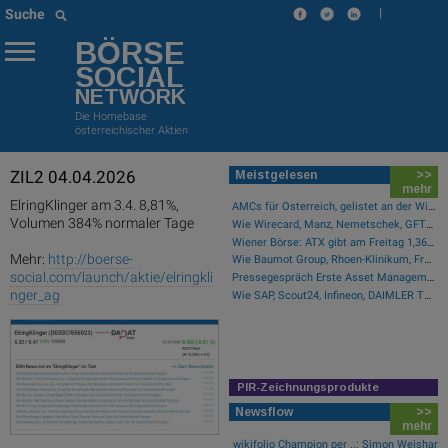
|
Suche
BÖRSE
SOCIAL
NETWORK
Die Homebase
österreichischer Aktien
ZIL2 04.04.2026
Meistgelesen
>>
mehr
ElringKlinger am 3.4. 8,81%,
AMCs für Österreich, gelistet an der Wiener Börse
Volumen 384% normaler Tage
Wie Wirecard, Manz, Nemetschek, GFT Technologies, SAP und Rocket Internet für Gesprächsstoff sorgten
Wiener Börse: ATX gibt am Freitag 1,36 Prozent ab
Mehr:
http://boerse-
Wie Baumot Group, Rhoen-Klinikum, Francotyp-Postalia, Tele Columbus, European Lithium und Lanxess für Gesprächsstoff sorgten
social.com/launch/aktie/elringkli
Pressegespräch Erste Asset Management Osteuropa Aktien
nger_ag
Wie SAP, Scout24, Infineon, DAIMLER TRUCK HLD..., Zalando und Allianz für Gesprächsstoff im DAX sorgten
PIR-Zeichnungsprodukte
Newsflow
>>
mehr
wikifolio Champion per ..: Simon Weishar