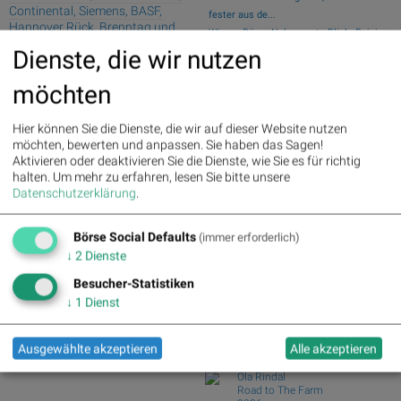
Continental, Siemens, BASF,
fester aus de...
Hannover Rück, Brenntag und
Wiener Börse Nebenwerte-Blick: Bajaj
Münchener Rück
Mobility ste...
Dienste, die wir nutzen
Zehn Vokabeln für ein Börsen-Debüt: Wie
Deutsche Telekom : 5.63%
»
möchten
Asta sein...
Details
Henkel : 3.89%
» Details
Wie Bajaj Mobility AG, Marinomed
Zalando : 2.86%
» Details
Biotech, Kapsch ...
Hier können Sie die Dienste, die wir auf dieser Website nutzen
Fresenius Medical Care : 2.12%
Wie VIG, AT&S, Lenzing, CA Immo,
möchten, bewerten und anpassen. Sie haben das Sagen!
» Details
Wienerberger und...
Aktivieren oder deaktivieren Sie die Dienste, wie Sie es für richtig
Fresenius : 1.71%
» Details
Analysten zu Kontron: "Solides
halten.
Um mehr zu erfahren, lesen Sie bitte unsere
Hochtief : -0.71%
» Details
Datenschutzerklärung
.
operatives 1. Halb...
Rheinmetall : -0.85%
» Details
Siemens : -5.11%
» Details
Börse Social Club Board
>>
Siemens Energy : -1.19%
»
Börse Social Defaults
mehr
(immer erforderlich)
Details
Books
↓
2
Dienste
Scout24 : -6.12%
» Details
josefchladek.com
Besucher-Statistiken
↓
1
Dienst
Ola Rindal
Stains & Ashes
2025
Ausgewählte akzeptieren
Alle akzeptieren
Poursuite
Ola Rindal
Road to The Farm