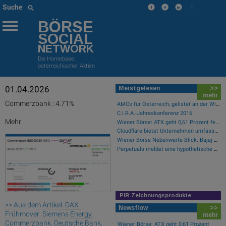
|
Suche
BÖRSE
SOCIAL
NETWORK
Die Homebase
österreichischer Aktien
01.04.2026
Meistgelesen
>>
mehr
Commerzbank : 4.71%
AMCs für Österreich, gelistet an der Wiener Börse
C.I.R.A.-Jahreskonferenz 2016
Mehr:
Wiener Börse: ATX geht 0,61 Prozent fester aus der Donnerstag-Sitzung
Cloudflare bietet Unternehmen umfassende Transparenz zur Überprüfung und Analyse des KI-Einsatzes
Wiener Börse Nebenwerte-Blick: Bajaj Mobility steigt bei hohen Umsätzen mehr als 10 Prozent
Perpetuals meldet eine hypothetische Rendite von 380 % im Backtest der KI-Engine, die die risikofreie Handelsplattform „UpsideOnly“ antreibt
PIR-Zeichnungsprodukte
>> Aus dem Artikel: DAX-
Newsflow
>>
Frühmover: Siemens Energy,
mehr
Commerzbank, Deutsche Bank,
Wiener Börse: ATX geht 0,61 Prozent