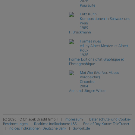
2026
Poursuite
Fritz Kühn
Kompositionen in Schwarz und
Weiß
1959
F. Bruckmann
Formes nues
ed. by Albert Mentzel et Albert
Roux
1935
Forme, Editions d'Art Graphique et
Photographique
Moi Wer (Moi Ver, Moses
Vorobeichic)
Ci-contre
2004
Ann und Jürgen Wilde
(c) 2026 FC Chladek Drastil GmbH |
Impressum
|
Datenschutz- und Cookie-
Bestimmungen
|
Realtime Indikationen: L&S
|
End of Day Kurse: TeleTrader
|
Indices Indikationen: Deutsche Bank
|
Gowork.de