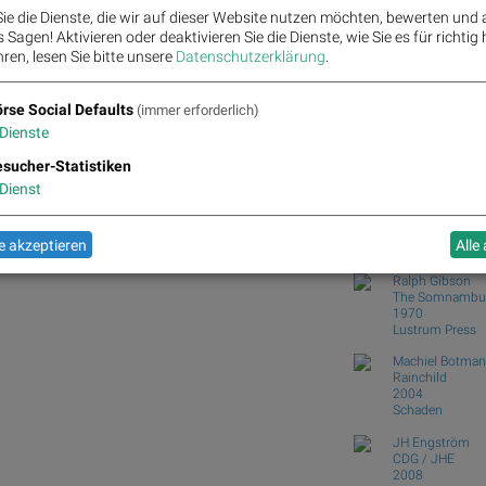
Zehn Vokabeln für ein B
ie die Dienste, die wir auf dieser Website nutzen möchten, bewerten und
Wie Bajaj Mobility AG, 
Sagen! Aktivieren oder deaktivieren Sie die Dienste, wie Sie es für richtig 
Wie VIG, AT&S, Lenzing
ren, lesen Sie bitte unsere
Datenschutzerklärung
.
und...
Analysten zu Kontron: "S
rse Social Defaults
(immer erforderlich)
Dienste
Börse Social Club
Books
josefchla
, Addiko Bank, Agrana, Mayr-Melnhof und UBM für
sucher-Statistiken
Dienst
Keizo Kitajima
USSR 1991
2012
 akzeptieren
Alle
Little Big Man
Ralph Gibson
The Somnambul
1970
Lustrum Press
Machiel Botma
Rainchild
2004
Schaden
JH Engström
CDG / JHE
2008