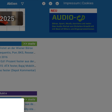
Impressum
|
Cookies
Aktien ▽
NEU
>> mehr
listet an der Wiener Börse
PIR-News zu Kontron, Frequentis, Porr, BKS, Research zu Erste Group, Verbund (Christine Petzwinkler)
z 2016
Wiener Börse: ATX geht 0,61 Prozent fester aus der Donnerstag-Sitzung
Wiener Börse Party #1215: ATX fester, Bajaj Mobility Aktie der Stunde, offene Fragen bei Fitgroup
as fester (Depot Kommentar)
dukte
>> mehr
0,61 Prozent fester aus de...
-Blick: Bajaj Mobility ste...