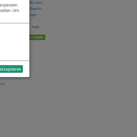
örsen-Debüt: Wie Asta sein...
 anpassen.
Marinomed Biotech, Kapsch ...
halten.
Um
, CA Immo, Wienerberger
olides operatives 1. Halb...
 Board
>> mehr
dek.com
 akzeptieren
ist
n