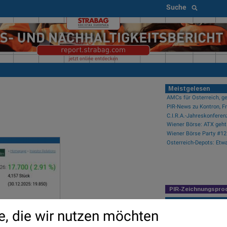
Suche
Meistgelesen
AMCs für Österreich, ge
C.I.R.A.-Jahreskonferen
Österreich-Depots: Etw
PIR-Zeichnungspro
Newsflow
e, die wir nutzen möchten
Wiener Börse: ATX geht 
Wiener Börse Nebenwerte