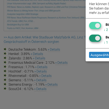
Hier können S
Sie haben das 
mehr zu erfah
Bö
↓
2
>> Aus dem Artikel: Wie Stadlauer Malzfabrik AG, Linz Textil Holding
Be
Gesprächsstoff in Österreich sorgten
↓
1
Deutsche Telekom : 5.63%
» Details
Henkel : 3.89%
» Details
Ausgewählte
Zalando : 2.86%
» Details
Fresenius Medical Care : 2.12%
» Details
Fresenius : 1.71%
» Details
Hochtief : -0.71%
» Details
Rheinmetall : -0.85%
» Details
Siemens : -5.11%
» Details
Siemens Energy : -1.19%
» Details
Scout24 : -6.12%
» Details