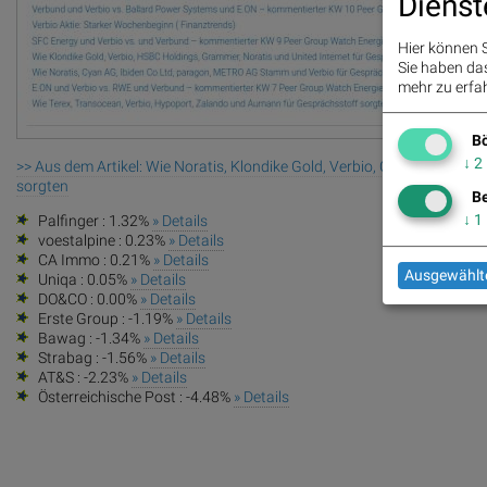
Dienst
Hier können S
Sie haben das 
mehr zu erfah
Bö
↓
2
>> Aus dem Artikel: Wie Noratis, Klondike Gold, Verbio, Coinbase Glob
sorgten
Be
↓
1
Palfinger : 1.32%
» Details
voestalpine : 0.23%
» Details
CA Immo : 0.21%
» Details
Ausgewählte
Uniqa : 0.05%
» Details
DO&CO : 0.00%
» Details
Erste Group : -1.19%
» Details
Bawag : -1.34%
» Details
Strabag : -1.56%
» Details
AT&S : -2.23%
» Details
Österreichische Post : -4.48%
» Details