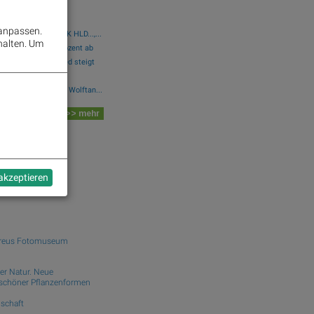
emetschek, GFT
 anpassen.
eon, DAIMLER TRUCK HLD...,...
halten.
Um
 am Freitag 1,36 Prozent ab
te-Blick: Marinomed steigt
Bajaj Mobility AG, Wolftan...
 Board
>> mehr
dek.com
ist
 akzeptieren
Preus Fotomuseum
er Natur. Neue
schöner Pflanzenformen
nschaft