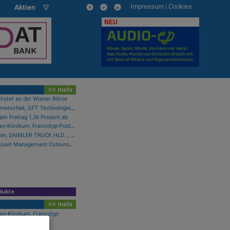
Impressum
|
Cookies
Aktien ▽
NEU
>> mehr
listet an der Wiener Börse
Wie Wirecard, Manz, Nemetschek, GFT Technologies, SAP und Rocket Internet für Gesprächsstoff sorgten
am Freitag 1,36 Prozent ab
Wie Baumot Group, Rhoen-Klinikum, Francotyp-Postalia, Tele Columbus, European Lithium und Lanxess für Gesprächsstoff sorgten
Wie SAP, Scout24, Infineon, DAIMLER TRUCK HLD..., Zalando und Allianz für Gesprächsstoff im DAX sorgten
Pressegespräch Erste Asset Management Osteuropa Aktien
dukte
>> mehr
n-Klinikum, Francotyp-