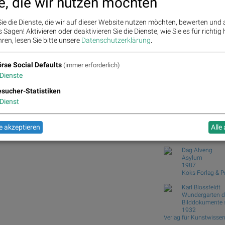
e, die wir nutzen möchten
Wie Wirecard, Manz, N
Technologies,...
ie die Dienste, die wir auf dieser Website nutzen möchten, bewerten und
Wie SAP, Scout24, Infin
Sagen! Aktivieren oder deaktivieren Sie die Dienste, wie Sie es für richtig 
Wiener Börse: ATX gibt
ren, lesen Sie bitte unsere
Datenschutzerklärung
.
Wiener Börse Nebenwer
8...
rse Social Defaults
Wie Marinomed Biotech, 
(immer erforderlich)
Dienste
al, Vectron und Snowflake für Gesprächsstoff
Börse Social Club
Books
josefchla
sucher-Statistiken
Dienst
Ralph Gibson
The Somnambul
 akzeptieren
Alle
1970
Lustrum Press
Dag Alveng
Asylum
1987
Koks Forlag & 
Karl Blossfeldt
Wundergarten d
Bilddokumente 
1932
Verlag für Kunstwisse