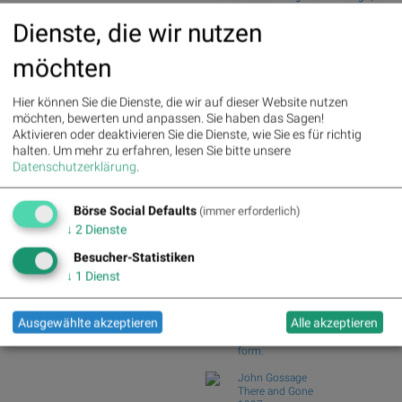
>> Aus dem Artikel: Wie SMA
Prozent ab
Dienste, die wir nutzen
Solar, Nordex, ThyssenKrupp,
Wiener Börse Nebenwerte-Blick:
HelloFresh, Polytec Group und
Marinomed steigt 8...
JinkoSolar für Gesprächsstoff
möchten
Wie Marinomed Biotech, Bajaj Mobility
sorgten
AG, Wolftan...
Hier können Sie die Dienste, die wir auf dieser Website nutzen
Palfinger : 1.32%
» Details
Wie Österreichische Post, AT&S,
möchten, bewerten und anpassen. Sie haben das Sagen!
voestalpine : 0.23%
» Details
Wienerberger, Pal...
Aktivieren oder deaktivieren Sie die Dienste, wie Sie es für richtig
CA Immo : 0.21%
» Details
Wiener Börse Party #1216: ATX
halten.
Um mehr zu erfahren, lesen Sie bitte unsere
Uniqa : 0.05%
» Details
schwächer, Bajaj Mo...
Datenschutzerklärung
.
DO&CO : 0.00%
» Details
Österreich-Depots: Weekend-Bilanz
Erste Group : -1.19%
» Details
(Depot Kommentar)
Bawag : -1.34%
» Details
Börse Social Defaults
(immer erforderlich)
Strabag : -1.56%
» Details
Börse Social Club Board
>>
↓
2
Dienste
AT&S : -2.23%
» Details
mehr
Österreichische Post : -4.48%
»
Books
Besucher-Statistiken
Details
josefchladek.com
↓
1
Dienst
Dimitri Bogachuk
Ausgewählte akzeptieren
Alle akzeptieren
Atlantic
2025
form.
John Gossage
There and Gone