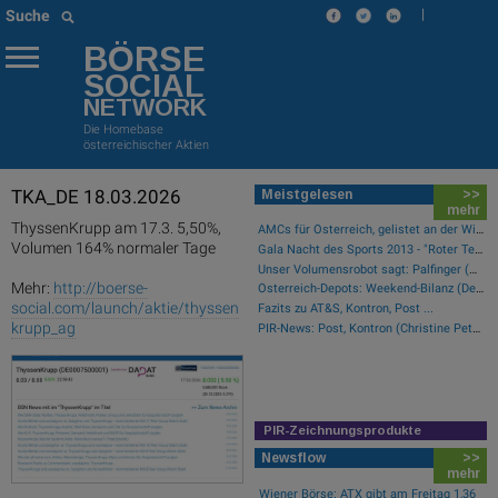
|
Suche
BÖRSE
SOCIAL
NETWORK
Die Homebase
österreichischer Aktien
TKA_DE 18.03.2026
Meistgelesen
>>
mehr
ThyssenKrupp am 17.3. 5,50%,
AMCs für Österreich, gelistet an der Wiener Börse
Volumen 164% normaler Tage
Gala Nacht des Sports 2013 - "Roter Teppich"
Unser Volumensrobot sagt: Palfinger (#gabb Radar)
Mehr:
http://boerse-
Österreich-Depots: Weekend-Bilanz (Depot Kommentar)
social.com/launch/aktie/thyssen
Fazits zu AT&S, Kontron, Post ...
krupp_ag
PIR-News: Post, Kontron (Christine Petzwinkler)
PIR-Zeichnungsprodukte
Newsflow
>>
mehr
Wiener Börse: ATX gibt am Freitag 1,36