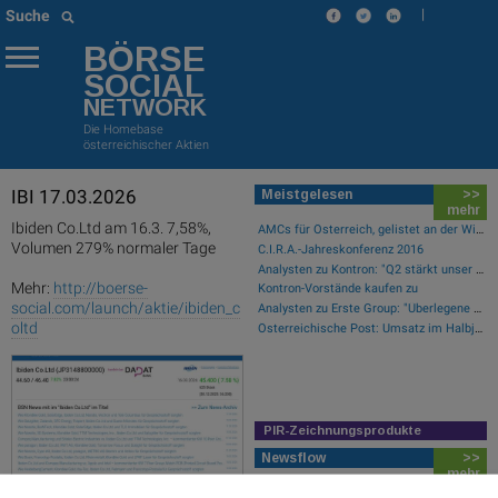
|
Suche
BÖRSE
SOCIAL
NETWORK
Die Homebase
österreichischer Aktien
IBI 17.03.2026
Meistgelesen
>>
mehr
Ibiden Co.Ltd am 16.3. 7,58%,
AMCs für Österreich, gelistet an der Wiener Börse
Volumen 279% normaler Tage
C.I.R.A.-Jahreskonferenz 2016
Analysten zu Kontron: "Q2 stärkt unser Vertrauen in die verbesserte operative Qualität"
Mehr:
http://boerse-
Kontron-Vorstände kaufen zu
social.com/launch/aktie/ibiden_c
Analysten zu Erste Group: "Überlegene Marktpositionierung nicht im Bewertungsniveau reflektiert"
oltd
Österreichische Post: Umsatz im Halbjahr gestiegen, Ergebnis rückläufig
PIR-Zeichnungsprodukte
Newsflow
>>
mehr
PIR-News: Post, Kontron (Christine