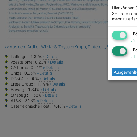
Hier können S
Sie haben das 
mehr zu erfah
Bö
↓
2
>> Aus dem Artikel: Wie K+S, ThyssenKrupp, Pinterest, Semperit, Hell
Be
↓
1
Palfinger : 1.32%
» Details
voestalpine : 0.23%
» Details
CA Immo : 0.21%
» Details
Ausgewählte
Uniqa : 0.05%
» Details
DO&CO : 0.00%
» Details
Erste Group : -1.19%
» Details
Bawag : -1.34%
» Details
Strabag : -1.56%
» Details
AT&S : -2.23%
» Details
Österreichische Post : -4.48%
» Details