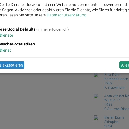
Zehn Vokabeln für ein B
ie die Dienste, die wir auf dieser Website nutzen möchten, bewerten und
Wie Bajaj Mobility AG, 
Sagen! Aktivieren oder deaktivieren Sie die Dienste, wie Sie es für richtig 
Wie VIG, AT&S, Lenzing
ren, lesen Sie bitte unsere
Datenschutzerklärung
.
und...
Analysten zu Kontron: "S
rse Social Defaults
(immer erforderlich)
Dienste
Börse Social Club
Books
josefchla
ns Energy, Siemens, Volkswagen Vz., Scout24, BMW
sucher-Statistiken
Dienst
Machiel Botma
Heartbeat
1994
 akzeptieren
Alle
Volute
Fritz Kühn
Kompositionen 
1959
F. Bruckmann
Joan van der K
Wij zijn 17
1955
C.A.J. van Dish
Mellen Burns
Skimpies
2024