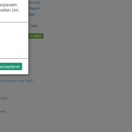
örsen-Debüt: Wie Asta sein...
 anpassen.
Marinomed Biotech, Kapsch ...
halten.
Um
, CA Immo, Wienerberger
olides operatives 1. Halb...
 Board
>> mehr
dek.com
n
 akzeptieren
in Schwarz und Weiß
euken
oeck