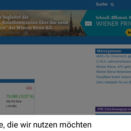
Suche
Meistgelesen
AMCs für Österreich, ge
C.I.R.A.-Jahreskonferen
PIR-Zeichnungspro
Newsflow
e, die wir nutzen möchten
Wiener Börse: ATX geht 
Wiener Börse Nebenwerte