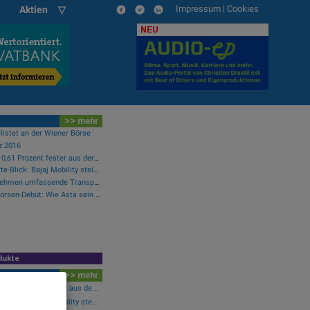
Impressum
|
Cookies
Aktien ▽
NEU
>> mehr
listet an der Wiener Börse
z 2016
Wiener Börse: ATX geht 0,61 Prozent fester aus der Donnerstag-Sitzung
Wiener Börse Nebenwerte-Blick: Bajaj Mobility steigt bei hohen Umsätzen mehr als 10 Prozent
Cloudflare bietet Unternehmen umfassende Transparenz zur Überprüfung und Analyse des KI-Einsatzes
Zehn Vokabeln für ein Börsen-Debüt: Wie Asta sein Geschäftsmodell erklärt (Podcast)
dukte
>> mehr
0,61 Prozent fester aus de...
-Blick: Bajaj Mobility ste...