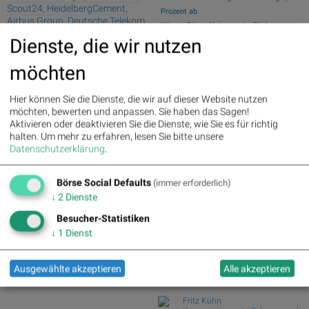
Scout24, HeidelbergCement,
Prozent ab
Airbus Group, Deutsche Telekom,
Wiener Börse Nebenwerte-Blick:
Brenntag und Symrise
Marinomed steigt 8...
Dienste, die wir nutzen
Wie Marinomed Biotech, Bajaj Mobility
Palfinger : 1.32%
» Details
möchten
AG, Wolftan...
voestalpine : 0.23%
» Details
CA Immo : 0.21%
» Details
Wie Österreichische Post, AT&S,
Uniqa : 0.05%
» Details
Wienerberger, Pal...
Hier können Sie die Dienste, die wir auf dieser Website nutzen
DO&CO : 0.00%
» Details
Wiener Börse Party #1216: ATX
möchten, bewerten und anpassen. Sie haben das Sagen!
Erste Group : -1.19%
» Details
schwächer, Bajaj Mo...
Aktivieren oder deaktivieren Sie die Dienste, wie Sie es für richtig
Bawag : -1.34%
» Details
Österreich-Depots: Weekend-Bilanz
halten.
Um mehr zu erfahren, lesen Sie bitte unsere
Strabag : -1.56%
» Details
Datenschutzerklärung
.
(Depot Kommentar)
AT&S : -2.23%
» Details
Österreichische Post : -4.48%
»
Börse Social Club Board
>>
Details
Börse Social Defaults
mehr
(immer erforderlich)
Books
↓
2
Dienste
josefchladek.com
Besucher-Statistiken
↓
1
Dienst
Eva Chupikova
Faroe Islands ; Wool, Wind &
Waves
Ausgewählte akzeptieren
Alle akzeptieren
2026
Self published
Fritz Kühn