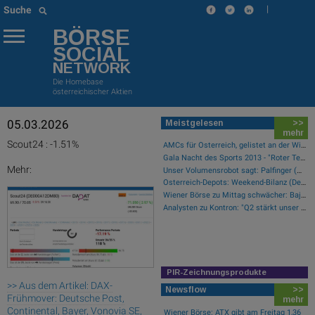
|
Suche
BÖRSE
SOCIAL
NETWORK
Die Homebase
österreichischer Aktien
05.03.2026
Meistgelesen
>>
mehr
Scout24 : -1.51%
AMCs für Österreich, gelistet an der Wiener Börse
Gala Nacht des Sports 2013 - "Roter Teppich"
Mehr:
Unser Volumensrobot sagt: Palfinger (#gabb Radar)
Österreich-Depots: Weekend-Bilanz (Depot Kommentar)
Wiener Börse zu Mittag schwächer: Bajaj Mobility, FACC und Agrana gesucht
Analysten zu Kontron: "Q2 stärkt unser Vertrauen in die verbesserte operative Qualität"
PIR-Zeichnungsprodukte
>> Aus dem Artikel: DAX-
Newsflow
>>
Frühmover: Deutsche Post,
mehr
Continental, Bayer, Vonovia SE,
Wiener Börse: ATX gibt am Freitag 1,36