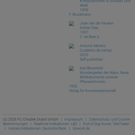
Kompositionen in Schwarz und
Weiß
1959
F. Bruckmann
Joan van der Keuken
Achter Glas
1957
C. de Boer jr.
Antonio Moreno
Cuaderno de campo
2025
Self published
Karl Blossfeldt
Wundergarten der Natur. Neue
Bilddokumente schöner
Pflanzenformen
1932
Verlag für Kunstwissenschaft
(c) 2026 FC Chladek Drastil GmbH |
Impressum
|
Datenschutz- und Cookie-
Bestimmungen
|
Realtime Indikationen: L&S
|
End of Day Kurse: TeleTrader
|
Indices Indikationen: Deutsche Bank
|
Gowork.de