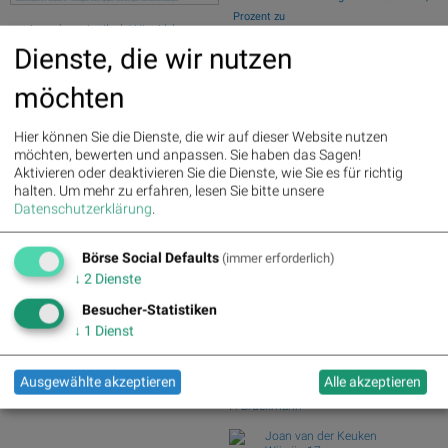
Prozent zu
>> Aus dem Artikel: Wie Ahlers,
Wiener Börse Nebenwerte-Blick: Wolford
GFT Technologies, Siemens,
Dienste, die wir nutzen
steigt meh...
AT&S, Wirecard und Nemetschek
Wie Wolford, RHI Magnesita, Wolftank-
für Gesprächsstoff sorgten
möchten
Adisa, Fraue...
Fresenius : 5.12%
» Details
Wie Lenzing, RBI, Erste Group,
Beiersdorf : 3.94%
» Details
Hier können Sie die Dienste, die wir auf dieser Website nutzen
voestalpine, AT&S ...
Bayer : 3.38%
» Details
möchten, bewerten und anpassen. Sie haben das Sagen!
Österreich-Depots: Stockpicking
MTU Aero Engines : 1.68%
»
Aktivieren oder deaktivieren Sie die Dienste, wie Sie es für richtig
Österreich zu Mit...
Details
halten.
Um mehr zu erfahren, lesen Sie bitte unsere
Börsegeschichte 5.8.: Bitte wieder so
E.ON : 1.48%
» Details
Datenschutzerklärung
.
wie 2016 (B...
Vonovia SE : -1.48%
» Details
Continental : -1.39%
» Details
Börse Social Club Board
>>
Börse Social Defaults
(immer erforderlich)
Zalando : -1.51%
» Details
mehr
↓
2
Dienste
Deutsche Post : -1.80%
»
Books
Details
josefchladek.com
Besucher-Statistiken
Infineon : -3.93%
» Details
↓
1
Dienst
Fritz Kühn
Kompositionen in Schwarz und
Weiß
Ausgewählte akzeptieren
Alle akzeptieren
1959
F. Bruckmann
Joan van der Keuken