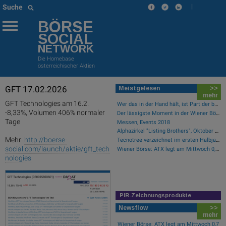
|
Suche
BÖRSE
SOCIAL
NETWORK
Die Homebase
österreichischer Aktien
GFT 17.02.2026
Meistgelesen
>>
mehr
GFT Technologies am 16.2.
Wer das in der Hand hält, ist Part der boersegeschichte.at
-8,33%, Volumen 406% normaler
Der lässigste Moment in der Wiener Börsegeschichte
Tage
Messen, Events 2018
Alphazirkel "Listing Brothers", Oktober 2019, Säulenhalle Wiener Börse
Mehr:
http://boerse-
Tecnotree verzeichnet im ersten Halbjahr 2026 ein zweistelliges Gewinnwachstum und eine beschleunigte Einführungsdynamik
social.com/launch/aktie/gft_tech
Wiener Börse: ATX legt am Mittwoch 0,7 Prozent zu
nologies
PIR-Zeichnungsprodukte
Newsflow
>>
mehr
Wiener Börse: ATX legt am Mittwoch 0,7