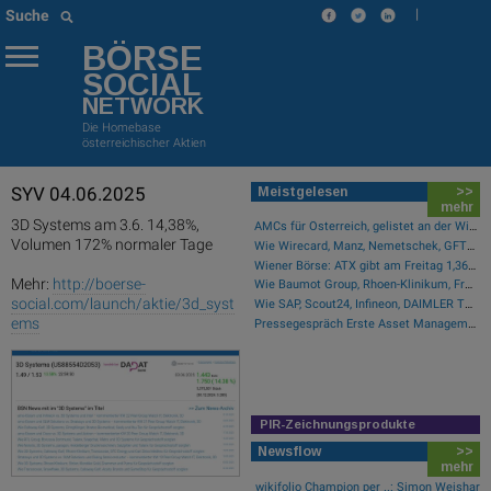
|
Suche
BÖRSE
SOCIAL
NETWORK
Die Homebase
österreichischer Aktien
SYV 04.06.2025
Meistgelesen
>>
mehr
3D Systems am 3.6. 14,38%,
AMCs für Österreich, gelistet an der Wiener Börse
Volumen 172% normaler Tage
Wie Wirecard, Manz, Nemetschek, GFT Technologies, SAP und Rocket Internet für Gesprächsstoff sorgten
Wiener Börse: ATX gibt am Freitag 1,36 Prozent ab
Mehr:
http://boerse-
Wie Baumot Group, Rhoen-Klinikum, Francotyp-Postalia, Tele Columbus, European Lithium und Lanxess für Gesprächsstoff sorgten
social.com/launch/aktie/3d_syst
Wie SAP, Scout24, Infineon, DAIMLER TRUCK HLD..., Zalando und Allianz für Gesprächsstoff im DAX sorgten
ems
Pressegespräch Erste Asset Management Osteuropa Aktien
PIR-Zeichnungsprodukte
Newsflow
>>
mehr
wikifolio Champion per ..: Simon Weishar