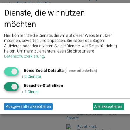
>> Aus dem Artikel: Wie 3D
mit Szew...
Systems, Delivery Hero, UBS,
Dienste, die wir nutzen
Wiener Börse Party: ATX schwächer,
paragon, Noratis und Aumann für
Bajaj Mobility...
Gesprächsstoff sorgten
möchten
Wie Baumot Group, Rhoen-Klinikum,
Francotyp-Posta...
Palfinger : 1.32%
» Details
voestalpine : 0.23%
» Details
Wie Wirecard, Manz, Nemetschek, GFT
Hier können Sie die Dienste, die wir auf dieser Website nutzen
CA Immo : 0.21%
» Details
Technologies,...
möchten, bewerten und anpassen. Sie haben das Sagen!
Uniqa : 0.05%
» Details
Aktivieren oder deaktivieren Sie die Dienste, wie Sie es für richtig
Wie SAP, Scout24, Infineon, DAIMLER
DO&CO : 0.00%
» Details
halten.
Um mehr zu erfahren, lesen Sie bitte unsere
TRUCK HLD...,...
Erste Group : -1.19%
» Details
Datenschutzerklärung
.
Wiener Börse: ATX gibt am Freitag 1,36
Bawag : -1.34%
» Details
Prozent ab
Strabag : -1.56%
» Details
Börse Social Defaults
AT&S : -2.23%
» Details
(immer erforderlich)
Börse Social Club Board
>>
Österreichische Post : -4.48%
»
↓
2
Dienste
mehr
Details
Books
Besucher-Statistiken
josefchladek.com
↓
1
Dienst
Yusuf Sevinçli
Tumult
Ausgewählte akzeptieren
Alle akzeptieren
2024
Galerist & Galerie Filles du
Calvaire
Robert Frank