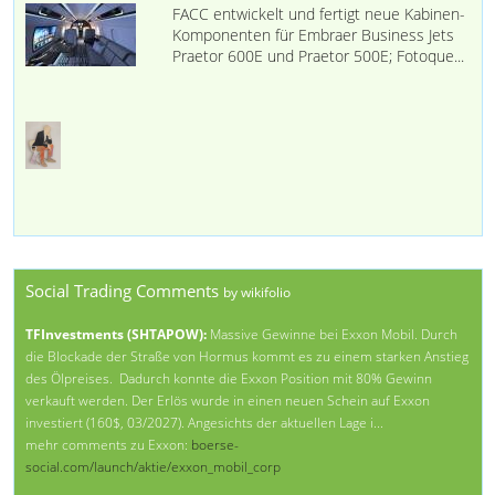
FACC entwickelt und fertigt neue Kabinen-
Komponenten für Embraer Business Jets
Praetor 600E und Praetor 500E; Fotoque...
Social Trading Comments
by wikifolio
TFInvestments (SHTAPOW):
Massive Gewinne bei Exxon Mobil. Durch
die Blockade der Straße von Hormus kommt es zu einem starken Anstieg
des Ölpreises. Dadurch konnte die Exxon Position mit 80% Gewinn
verkauft werden. Der Erlös wurde in einen neuen Schein auf Exxon
investiert (160$, 03/2027). Angesichts der aktuellen Lage i...
mehr comments zu Exxon:
boerse-
social.com/launch/aktie/exxon_mobil_corp