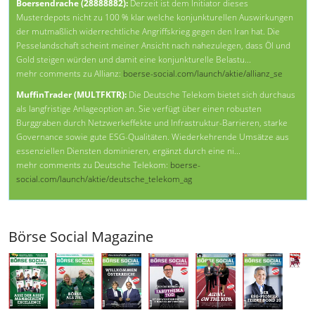
Boersendrache (28888882):
Derzeit ist dem Initiator dieses
Musterdepots nicht zu 100 % klar welche konjunkturellen Auswirkungen
der mutmaßlich widerrechtliche Angriffskrieg gegen den Iran hat. Die
Pesselandschaft scheint meiner Ansicht nach nahezulegen, dass Öl und
Gold steigen würden und damit eine konjunkturelle Belastu...
mehr comments zu Allianz:
boerse-social.com/launch/aktie/allianz_se
MuffinTrader (MULTFKTR):
Die Deutsche Telekom bietet sich durchaus
als langfristige Anlageoption an. Sie verfügt über einen robusten
Burggraben durch Netzwerkeffekte und Infrastruktur-Barrieren, starke
Governance sowie gute ESG-Qualitäten. Wiederkehrende Umsätze aus
essenziellen Diensten dominieren, ergänzt durch eine ni...
mehr comments zu Deutsche Telekom:
boerse-
social.com/launch/aktie/deutsche_telekom_ag
Börse Social Magazine