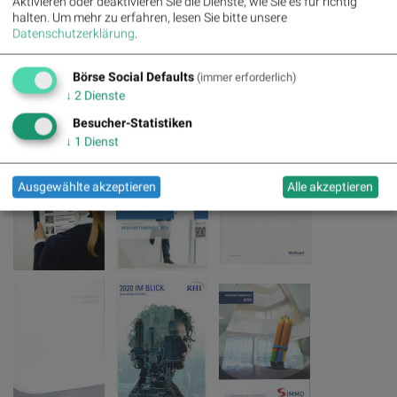
Aktivieren oder deaktivieren Sie die Dienste, wie Sie es für richtig
halten.
Um mehr zu erfahren, lesen Sie bitte unsere
Datenschutzerklärung
.
Sample page 7 for "Sample page 7for "
Börse Social Defaults
(immer erforderlich)
↓
2
Dienste
Weitere Bücher auf dem BSN Buchregal
Besucher-Statistiken
↓
1
Dienst
Ausgewählte akzeptieren
Alle akzeptieren