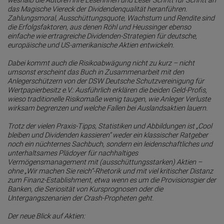
weshalb die Autoren ihre Leserinnen und Leser Schritt für Schritt an
das Magische Viereck der Dividendenqualität heranführen.
Zahlungsmoral, Ausschüttungsquote, Wachstum und Rendite sind
die Erfolgsfaktoren, aus denen Röhl und Heussinger ebenso
einfache wie ertragreiche Dividenden-Strategien für deutsche,
europäische und US-amerikanische Aktien entwickeln.
Dabei kommt auch die Risikoabwägung nicht zu kurz – nicht
umsonst erscheint das Buch in Zusammenarbeit mit den
Anlegerschützern von der DSW Deutsche Schutzvereinigung für
Wertpapierbesitz e.V.: Ausführlich erklären die beiden Geld-Profis,
wieso traditionelle Risikomaße wenig taugen, wie Anleger Verluste
wirksam begrenzen und welche Fallen bei Auslandsaktien lauern.
Trotz der vielen Praxis-Tipps, Statistiken und Abbildungen ist „Cool
bleiben und Dividenden kassieren“ weder ein klassischer Ratgeber
noch ein nüchternes Sachbuch, sondern ein leidenschaftliches und
unterhaltsames Plädoyer für nachhaltiges
Vermögensmanagement mit (ausschüttungsstarken) Aktien –
ohne „Wir machen Sie reich“-Rhetorik und mit viel kritischer Distanz
zum Finanz-Establishment, etwa wenn es um die Provisionsgier der
Banken, die Seriosität von Kursprognosen oder die
Untergangszenarien der Crash-Propheten geht.
Der neue Blick auf Aktien: