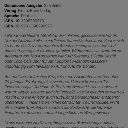
Gebundene Ausgabe
: 256 Seiten
Verlag
: FinanzBuch Verlag
Sprache
: Deutsch
ISBN-10
: 3898799573
ISBN-13
: 978-3898799577
Lehman-Zertifikate, Mittelstands-Anleihen, geschlossene Fonds:
Um der Nullzins-Falle zu entfliehen, haben Deutschlands Sparer sich
im Laufe der Zeit auf manches Abenteuer eingelassen und sind
dabei oft genug auf die Nase gefallen. Währenddessen konnten die
Aktionäre von Top-Konzernen wie SAP, Siemens, L’Oréal, Nestlé
oder Coca-Cola Jahr für Jahr üppige Dividenden kassieren –
unabhängig vom hektischen Auf und Ab der Börsen.
Anhand von zahlreichen Beispielen und Anekdoten aus ihrer über
20-jährigen Erfahrung als Investoren, Unternehmer und TV-
Experten zeigen Christian W. Röhl und Werner H. Heussinger auf,
warum Aktien sicherer sind als Festgeld, was Dividenden so wertvoll
macht und wie Anleger auch turbulente Börsenphasen entspannt
überstehen – indem man Aktien betrachtet wie Immobilien: Nicht
als schnelle Spekulation, sondern als Sachwerte, die laufende
Einnahmen abwerfen und auf lange Sicht an Wert gewinnen.
Umso wichtiger ist die sorgfältige Auswahl der richtigen Aktien,