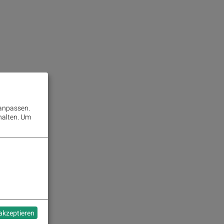
 anpassen.
halten.
Um
 akzeptieren