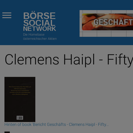
BÖRSE
SOCIAL
NETWORK
Die Homebase
österreichischer Aktien
Clemens Haipl - Fift
Hinten of book 'Bericht Geschäfts - Clemens Haipl - Fifty...