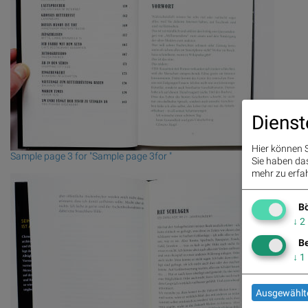
Dienst
Hier können S
Sample page 3 for "Sample page 3for "
Sie haben das 
mehr zu erfah
Bö
↓
2
Be
↓
1
Ausgewählte