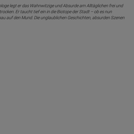
oge legt er das Wahnwitzige und Absurde am Alltäglichen frei und
cken. Er taucht tief ein in die Biotope der Stadt – ob es nun
nau auf den Mund. Die unglaublichen Geschichten, absurden Szenen