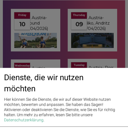
Friday
Thursday
21st Austria-
21st Austria-
Verbund
Addiko, Andritz
10
09
(10/04/2026)
(09/04/2026)
Tuesday
Wednesday
21st Austria- Porr
21st Austria-
(07/04/2026)
07
ASTA Energy
08
Dienste, die wir nutzen
(08/04/2026)
möchten
Hier können Sie die Dienste, die wir auf dieser Website nutzen
möchten, bewerten und anpassen. Sie haben das Sagen!
Aktivieren oder deaktivieren Sie die Dienste, wie Sie es für richtig
halten.
Um mehr zu erfahren, lesen Sie bitte unsere
Monday
Saturday
21st Austria-
21st Austria-
Datenschutzerklärung
.
Andritz
New ATX TR
06
11