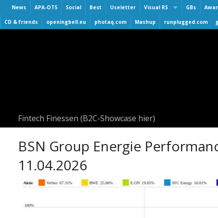
News
APA-OTS
Social
Best
Useletter
Visual RS
GBs
Awar
Virtuelle Finanzmarktmesse
CD & friends
openingbell.eu
photaq.com
Mashup
runplugged.com
Smeil
3. Virtuelle Messe Gold & Si
BAA
2. Virtuelle Messe Gold & Si
Hall 
Roadshow & Virtuelle Messe
Numb
Virtuelle Messe Gold & Silb
Numb
Visual Runplugged
Numb
Buwog/Immofinanz
UPsid
Fintech Finessen (B2C-Showcase hier)
S Immo
AT&S
BSN Group Energie Performanc
11.04.2026