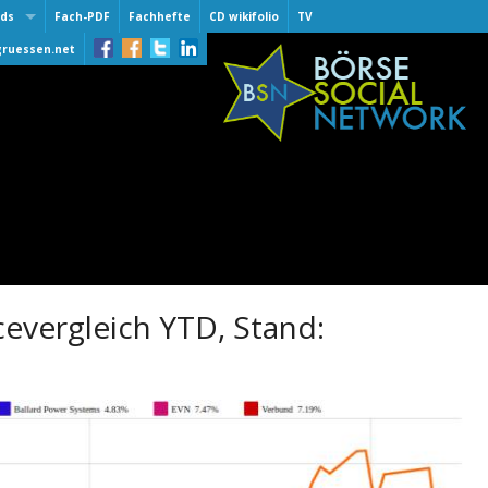
ds
Fach-PDF
Fachhefte
CD wikifolio
TV
 Award
gruessen.net
lber
lber
of Fame
 30.9.2015
er One 2016
er
er One 2015
er One 2014
e award
evergleich YTD, Stand: