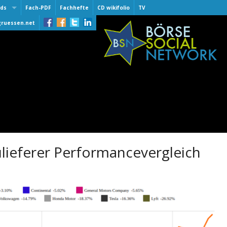
ds
Fach-PDF
Fachhefte
CD wikifolio
TV
 Award
gruessen.net
lber
lber
of Fame
 30.9.2015
er One 2016
er
er One 2015
er One 2014
e award
ieferer Performancevergleich