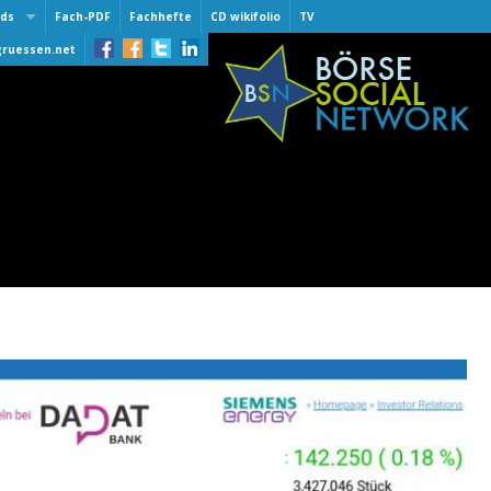
ds
Fach-PDF
Fachhefte
CD wikifolio
TV
 Award
gruessen.net
lber
lber
of Fame
 30.9.2015
er One 2016
er
er One 2015
er One 2014
e award