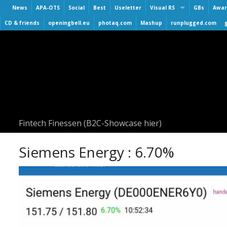
News
APA-OTS
Social
Best
Useletter
Visual RS
GBs
Awar
Virtuelle Finanzmarktmesse
CD & friends
openingbell.eu
photaq.com
Mashup
runplugged.com
Smeil
3. Virtuelle Messe Gold & Si
BAA
2. Virtuelle Messe Gold & Si
Hall 
Roadshow & Virtuelle Messe
Numb
Virtuelle Messe Gold & Silb
Numb
Visual Runplugged
Numb
Buwog/Immofinanz
UPsid
Fintech Finessen (B2C-Showcase hier)
S Immo
AT&S
Siemens Energy : 6.70%