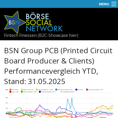
MENU
News
APA-OTS
Fintech Finessen (B2C-Showcase hier)
Social
BSN Group PCB (Printed Circuit
Best
Board Producer & Clients)
Useletter
Performancevergleich YTD,
Visual RS
Stand: 31.05.2025
GBs
Awards
Fach-PDF
Fachhefte