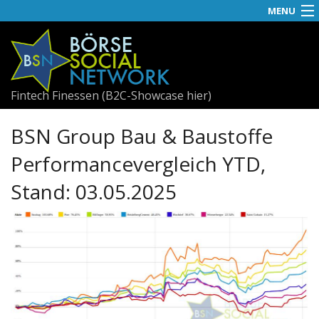
MENU
News
APA-OTS
Fintech Finessen (B2C-Showcase hier)
Social
BSN Group Bau & Baustoffe
Best
Performancevergleich YTD,
Useletter
Stand: 03.05.2025
Visual RS
GBs
Awards
Fach-PDF
Fachhefte