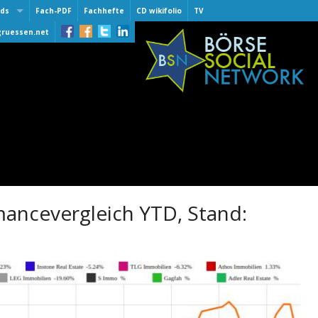
ds
Fach-PDF
Fachhefte
CD wikifolio
TV
 Award
gruessen.net
lber
lber
of Fame
 30.9.2015
er One 2016
er
er One 2015
er One 2014
e award
ancevergleich YTD, Stand: