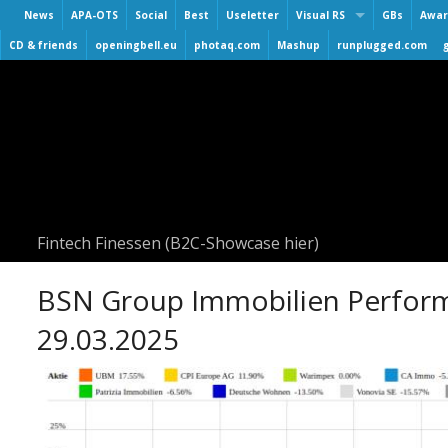
News
APA-OTS
Social
Best
Useletter
Visual RS
GBs
Awar
Virtuelle Finanzmarktmesse
CD & friends
openingbell.eu
photaq.com
Mashup
runplugged.com
Smeil
3. Virtuelle Messe Gold & Si
BAA
2. Virtuelle Messe Gold & Si
Hall 
Roadshow & Virtuelle Messe
Numb
Virtuelle Messe Gold & Silb
Numb
Visual Runplugged
Numb
Buwog/Immofinanz
UPsid
Fintech Finessen (B2C-Showcase hier)
S Immo
AT&S
BSN Group Immobilien Perform
29.03.2025