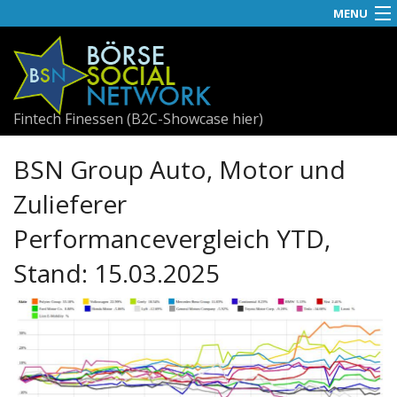
MENU
News
APA-OTS
Fintech Finessen (B2C-Showcase hier)
Social
BSN Group Auto, Motor und
Best
Zulieferer
Useletter
Performancevergleich YTD,
Visual RS
Stand: 15.03.2025
GBs
Awards
Fach-PDF
Fachhefte