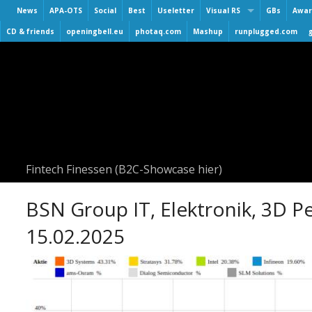
News
APA-OTS
Social
Best
Useletter
Visual RS
GBs
Awar
Virtuelle Finanzmarktmesse
CD & friends
openingbell.eu
photaq.com
Mashup
runplugged.com
Smeil
3. Virtuelle Messe Gold & Si
BAA
2. Virtuelle Messe Gold & Si
Hall 
Roadshow & Virtuelle Messe
Numb
Virtuelle Messe Gold & Silb
Numb
Visual Runplugged
Numb
Buwog/Immofinanz
UPsid
Fintech Finessen (B2C-Showcase hier)
S Immo
AT&S
BSN Group IT, Elektronik, 3D P
15.02.2025