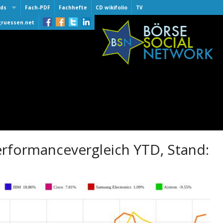
ds
Fach-PDF
Fachhefte
CD wikifolio
TV
 Award
gruessen.net
lber
lber
of Fame
 30.9.2015
er One 2016
er
er One 2015
er One 2014
e award
erformancevergleich YTD, Stand: