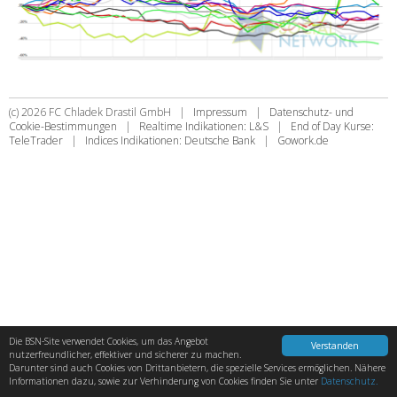
CD wikifolio
TV
CD & friends
(c) 2026 FC Chladek Drastil GmbH |
Impressum
|
Datenschutz- und
Cookie-Bestimmungen
|
Realtime Indikationen: L&S
|
End of Day Kurse:
TeleTrader
|
Indices Indikationen: Deutsche Bank
|
Gowork.de
openingbell.eu
photaq.com
Mashup
runplugged.com
gruessen.net
Die BSN-Site verwendet Cookies, um das Angebot
Verstanden
nutzerfreundlicher, effektiver und sicherer zu machen.
Darunter sind auch Cookies von Drittanbietern, die spezielle Services ermöglichen. Nähere
Informationen dazu, sowie zur Verhinderung von Cookies finden Sie unter
Datenschutz.