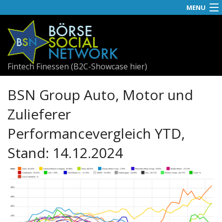
MENU
News
APA-OTS
Fintech Finessen (B2C-Showcase hier)
Social
BSN Group Auto, Motor und
Best
Zulieferer
Useletter
Performancevergleich YTD,
Visual RS
Stand: 14.12.2024
GBs
Awards
Fach-PDF
Fachhefte