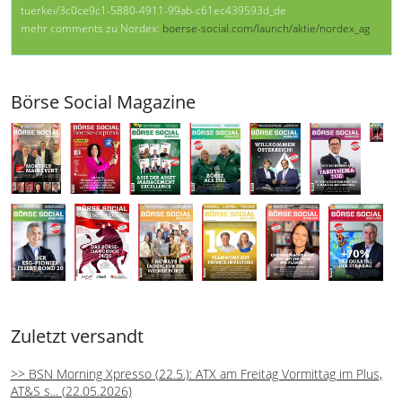
tuerkei/3c0ce9c1-5880-4911-99ab-c61ec439593d_de
mehr comments zu Nordex:
boerse-social.com/launch/aktie/nordex_ag
Börse Social Magazine
Zuletzt versandt
>> BSN Morning Xpresso (22.5.): ATX am Freitag Vormittag im Plus,
AT&S s... (22.05.2026)