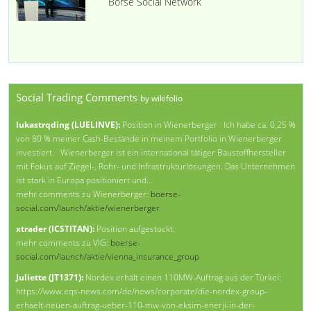
Börse Social Network
Social Trading Comments
by wikifolio
lukastrqding (LUELINVE):
Position in Wienerberger Ich habe ca. 0,25 %
von 80 % meiner Cash-Bestände in meinem Portfolio in Wienerberger
investiert. Wienerberger ist ein international tätiger Baustoffhersteller
mit Fokus auf Ziegel-, Rohr- und Infrastrukturlösungen. Das Unternehmen
ist stark in Europa positioniert und...
mehr comments zu Wienerberger:
boerse-
social.com/launch/aktie/wienerberger
xtrader (ICSTITAN):
Position aufgestockt.
mehr comments zu VIG:
boerse-
social.com/launch/aktie/vienna_insurance_group
Juliette (JT1371):
Nordex erhält einen 110MW-Auftrag aus der Türkei:
https://www.eqs-news.com/de/news/corporate/die-nordex-group-
erhaelt-neuen-auftrag-ueber-110-mw-von-eksim-enerji-in-der-