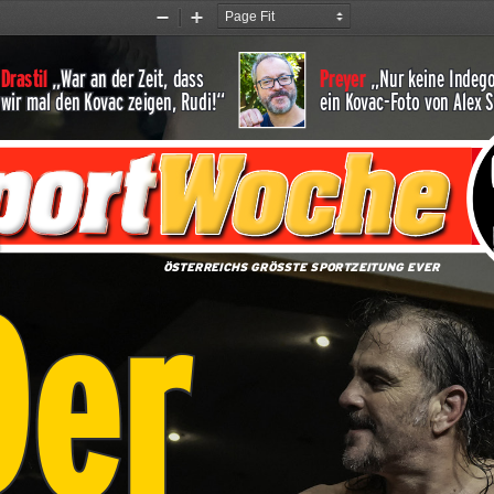
Zoom
Zoom
Out
In
„War an der Zeit, dass 
„Nur keine Indego
Drastil 
Preyer 
wir mal den Kovac zeigen, Rudi!“
ein Kovac-Foto von Alex S
Der
ÖSTERREICHS GRÖSSTE SPORTZEITUNG EVER