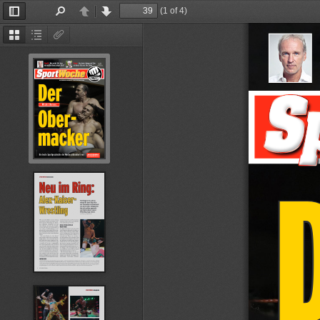
(1 of 4)
Toggle
Find
Previous
Next
Sidebar
Thumbnails
Document
Attachments
Outline