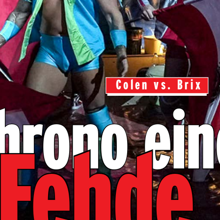
Colen vs. Brix
hrono ein
Fehde