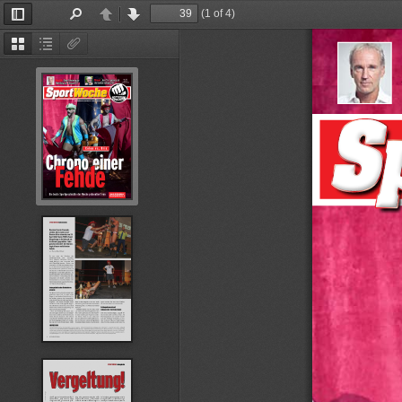
(1 of 4)
Toggle
Find
Previous
Next
Sidebar
Thumbnails
Document
Attachments
Outline