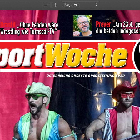
Zoom
Zoom
Out
In
Preyer 
„Am 23.4. ge
Drastil 
„Ohne Fehden wäre 
die beiden indegosc
Wrestling wie Turnsaal-TV“
ÖSTERREICHS GRÖSSTE SPORTZEITUNG EVER