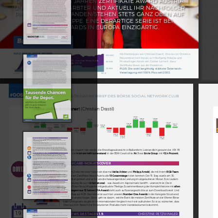
DIE RCB BLIEB IN 15 JAHREN ZERTIFIKATE AWARD AUSTRIA 
UNBESIEGT. HEIKE ARBTER UND AKTUELL IHR NACHFOLGER 
PHILIPP ARNOLD STANDEN/STEHEN STETS GANZ OBEN AUF 
DER SIEGERTREPPE. EINE DERARTIGE SERIE IST BEI 
FINANZAWARDS IN EUROPA EINZIGARTIG.
WA
S A
US 10.000 
€
 WURDE
Mit Marktinputs von Christian Drastil, Chrono von Christine 
100.000
Petzwinkler, Insti-Inputs von Wolfgang Matejka und 
Unser Real Mone
y Depot
Privatanleger-Inputs von Günter Luntsch, dazu 
60.00
0
AT
X TR
Zertifikate-Ideen aus der Redaktion.
20.00
0
PLUS: Die wohl langfristig stärkste Österreich-
Veranlagung mit 1100% Plus seit 2002.
4.4.02
31.1.21
ACTIVE BÖRSIANER BRIEF DES BÖRSE SOCIAL NETWORK CLUB
Liebe aktive Börsianer!
 (Christian Drastil)  
7273.9
1.94%
7385.21
7406.96
7334.94
1.53%
1.51%
1.40%
7343.64
7314.78
0.88%
7135.29
7279.93
0.65%
7331.73
7352.37
0.43%
7355.79
7340.06
0.37%
7335.99
0.23%
0.20%
0.05%
0.06%
0.01%
7338
7289.19
7315.02
-0.08%
-0.25%
7307.8
-0.34%
7233.63
-0.65%
-0.76%
7296.97
7225.19
-1.19%
-1.23%
7104.78
7267.74
-1.67%
-1.88%
Bevor es mit der September-Chrono losgeht, hier wieder die Einzeltagesübersicht in Balkenform. Letztendlich gewann der ATX TR 
+1,08 Prozent
 auf 
7331,73 Punkte
, der 
höchste Heftrückenstand
 in der BSM-Geschichte. 
Nr. 1
 war 
Erste Group 
mit 
+12,4 Prozent. 
HINTERGRÜNDE ZUM #GABB-MONATSCOVER
COVER
Auf dem Zwischencover haben wir diesmal 
Heike Arbter
 und 
Philipp Arnold
, die mit ihrem 
RCB-Team
in 15 Jahren Zertifikate Award Austria alle 
15 Gesamtsiege
 holen konnten. Der 15. Sieg wurde am 30. 
September gefeiert und ist für uns die herausragendste Leistung im abgelaufenen Monat. Es ist zudem 
eine Leistung, die auch 
international
 -  was Awards im Kapitalmarkt betrifft - unerreicht ist. Die in 
diesem Börse Social Magazine mitgedruckte 17seitige Zusammenfassung der Kompletthistorie mit 
allen 
Einzelsiegern aus 15 Jahren ZFA-Award
 steht auch auf boersegeschichte.at zum Download bereit. Und 
noch etwas zur RCB: Das Institut ist auch bei unseren 
Number One Awards
 in der Kategorie Structured 
Products ungeschlagen. Dabei geht es darum, welche Bank die meisten Zertifikate an der Wiener Börse 
listet. Und gerade da gibt es im internationalen Vergleich noch viel aufzuholen. Es ist zu wünschen, dass 
Wien auch im Bereich der Strukturierten Produkte mehr Handelsvolumen bekommt.
1.9.
#GABB ZU DEN  PIR-NEWS DES TAGES 1.9. 
CHRISTINE PETZWINKLER