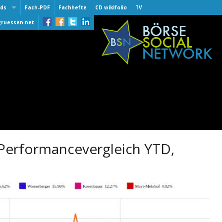
ds
Fach-PDF
Fachhefte
CD wikifolio
TV
 Award
gruessen.net
lber
lber
of Fame
 30.9.2015
er One 2016
er
er One 2015
er One 2014
e award
 Performancevergleich YTD,