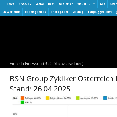
News
APA-OTS
Social
Best
Useletter
Visual RS
GBs
Awar
Virtuelle Finanzmarktmesse
CD & friends
openingbell.eu
photaq.com
Mashup
runplugged.com
Smeil
3. Virtuelle Messe Gold & Si
BAA
2. Virtuelle Messe Gold & Si
Hall 
Roadshow & Virtuelle Messe
Numb
Virtuelle Messe Gold & Silb
Numb
Visual Runplugged
Numb
Buwog/Immofinanz
UPsid
Fintech Finessen (B2C-Showcase hier)
S Immo
AT&S
BSN Group Zykliker Österreich
Stand: 26.04.2025