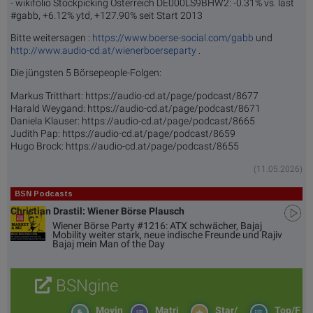
- wikifolio Stockpicking Öster­reich DE000LS9BHW2: -0.31% vs. last
#gabb, +6.12% ytd, +127.90% seit Start 2013
Bitte weitersagen :
https://www.boerse-social.com/gabb
und
http://www.audio-cd.at/wienerboerseparty
.
Die jüngsten 5 Börsepeople-Folgen:
Markus Tritthart: https://audio-cd.at/page/podcast/8677
Harald Weygand: https://audio-cd.at/page/podcast/8671
Daniela Klauser: https://audio-cd.at/page/podcast/8665
Judith Pap: https://audio-cd.at/page/podcast/8659
Hugo Brock: https://audio-cd.at/page/podcast/8655
(11.05.2026)
BSN Podcasts
Christian Drastil: Wiener Börse Plausch
Wiener Börse Party #1216: ATX schwächer, Bajaj
Mobility weiter stark, neue indische Freunde und Rajiv
Bajaj mein Man of the Day
BSNgine
Movin
Matri
Star/
Top/F