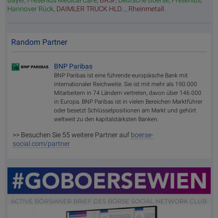
Bayer
,
Fresenius Medical Care
,
BASF
,
Deutsche Boerse
,
Fresenius
,
Hannover Rück
,
DAIMLER TRUCK HLD...
,
Rheinmetall
.
Random Partner
BNP Paribas
BNP Paribas ist eine führende europäische Bank mit
internationaler Reichweite. Sie ist mit mehr als 190.000
Mitarbeitern in 74 Ländern vertreten, davon über 146.000
in Europa. BNP Paribas ist in vielen Bereichen Marktführer
oder besetzt Schlüsselpositionen am Markt und gehört
weltweit zu den kapitalstärksten Banken.
>> Besuchen Sie 55 weitere Partner auf
boerse-
social.com/partner