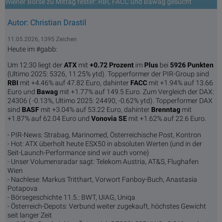
Wiener Börse zu Mittag fester: RBI, FACC und Bawag gesucht
Autor: Christian Drastil
11.05.2026, 1395 Zeichen
Heute im #gabb:
Um 12:30 liegt der
ATX
mit
+0.72 Prozent
im
Plus
bei
5926 Punkten
(Ultimo 2025: 5326, 11.25% ytd). Topperformer der PIR-Group sind
RBI
mit +4.46% auf 47.82 Euro, dahinter
FACC
mit +1.94% auf 13.66
Euro und
Bawag
mit +1.77% auf 149.5 Euro. Zum Vergleich der DAX:
24306 ( -0.13%, Ultimo 2025: 24490, -0.62% ytd). Topperformer DAX
sind
BASF
mit +3.04% auf 53.22 Euro, dahinter
Brenntag
mit
+1.87% auf 62.04 Euro und
Vonovia SE
mit +1.62% auf 22.6 Euro.
- PIR-News: Strabag, Marinomed, Österreichische Post, Kontron
- Hot: ATX überholt heute ESX50 in absoluten Werten (und in der
Seit-Launch-Performance sind wir auch vorne)
- Unser Volumensradar sagt: Telekom Austria, AT&S, Flughafen
Wien
- Nachlese: Markus Tritthart, Vorwort Fanboy-Buch, Anastasia
Potapova
- Börsegeschichte 11.5.: BWT, UIAG, Uniqa
- Österreich-Depots: Verbund weiter zugekauft, höchstes Gewicht
seit langer Zeit