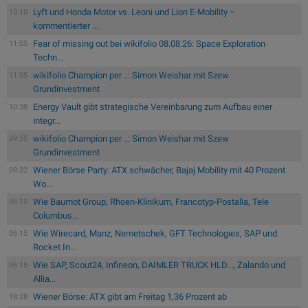
Lyft und Honda Motor vs. Leoni und Lion E-Mobility –
13:10
kommentierter ...
Fear of missing out bei wikifolio 08.08.26: Space Exploration
11:05
Techn...
wikifolio Champion per ..: Simon Weishar mit Szew
11:05
Grundinvestment
Energy Vault gibt strategische Vereinbarung zum Aufbau einer
10:38
integr...
wikifolio Champion per ..: Simon Weishar mit Szew
09:55
Grundinvestment
Wiener Börse Party: ATX schwächer, Bajaj Mobility mit 40 Prozent
09:32
Wo...
Wie Baumot Group, Rhoen-Klinikum, Francotyp-Postalia, Tele
06:15
Columbus...
Wie Wirecard, Manz, Nemetschek, GFT Technologies, SAP und
06:15
Rocket In...
Wie SAP, Scout24, Infineon, DAIMLER TRUCK HLD..., Zalando und
06:15
Allia...
Wiener Börse: ATX gibt am Freitag 1,36 Prozent ab
18:28