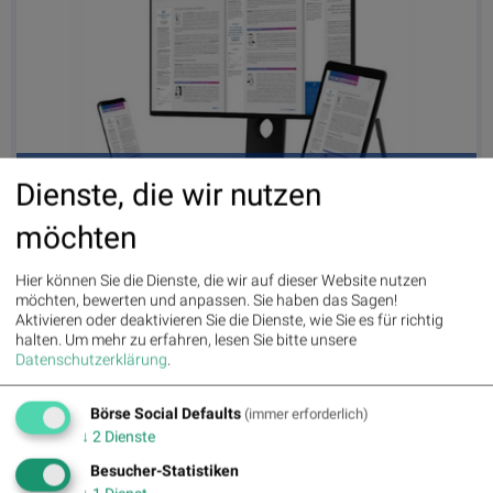
#gabb goboersewien - active Börsianer Brief des Börse Social Network Club
Dienste, die wir nutzen
möchten
Latest Blogs
» Wiener Börse Party: ATX schwächer, Bajaj Mobility mit 40 Prozent
Wochenp...
Hier können Sie die Dienste, die wir auf dieser Website nutzen
» Wiener Börse Party #1216: ATX schwächer, Bajaj Mobility weiter stark,
möchten, bewerten und anpassen. Sie haben das Sagen!
ne...
Aktivieren oder deaktivieren Sie die Dienste, wie Sie es für richtig
» Österreich-Depots: Weekend-Bilanz (Depot Kommentar)
halten.
Um mehr zu erfahren, lesen Sie bitte unsere
Datenschutzerklärung
.
» Börsegeschichte 7.8.: Extremes zu Palfinger (Börse Geschichte)
(BörseGes...
» Nachlese: 10 Vokabel, um Asta besser zu verstehen; Stella Langthaler
Börse Social Defaults
(immer erforderlich)
(au...
↓
2
Dienste
» PIR-News: Post, Kontron (Christine Petzwinkler)
» (Christian Drastil)
Besucher-Statistiken
» Wiener Börse zu Mittag schwächer: Bajaj Mobility, FACC und Agrana