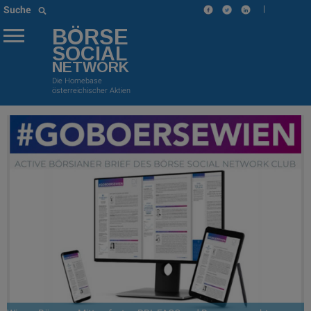
|
Suche
BÖRSE
SOCIAL
NETWORK
Die Homebase
österreichischer Aktien