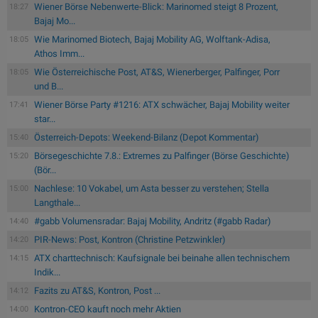
Wiener Börse Nebenwerte-Blick: Marinomed steigt 8 Prozent,
18:27
Bajaj Mo...
Wie Marinomed Biotech, Bajaj Mobility AG, Wolftank-Adisa,
18:05
Athos Imm...
Wie Österreichische Post, AT&S, Wienerberger, Palfinger, Porr
18:05
und B...
Wiener Börse Party #1216: ATX schwächer, Bajaj Mobility weiter
17:41
star...
Österreich-Depots: Weekend-Bilanz (Depot Kommentar)
15:40
Börsegeschichte 7.8.: Extremes zu Palfinger (Börse Geschichte)
15:20
(Bör...
Nachlese: 10 Vokabel, um Asta besser zu verstehen; Stella
15:00
Langthale...
#gabb Volumensradar: Bajaj Mobility, Andritz (#gabb Radar)
14:40
PIR-News: Post, Kontron (Christine Petzwinkler)
14:20
ATX charttechnisch: Kaufsignale bei beinahe allen technischem
14:15
Indik...
Fazits zu AT&S, Kontron, Post ...
14:12
Kontron-CEO kauft noch mehr Aktien
14:00