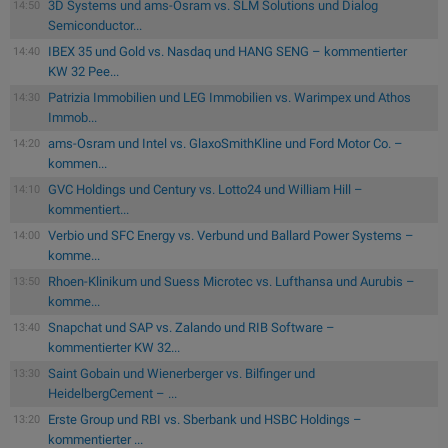
3D Systems und ams-Osram vs. SLM Solutions und Dialog
14:50
Semiconductor...
IBEX 35 und Gold vs. Nasdaq und HANG SENG – kommentierter
14:40
KW 32 Pee...
Patrizia Immobilien und LEG Immobilien vs. Warimpex und Athos
14:30
Immob...
ams-Osram und Intel vs. GlaxoSmithKline und Ford Motor Co. –
14:20
kommen...
GVC Holdings und Century vs. Lotto24 und William Hill –
14:10
kommentiert...
Verbio und SFC Energy vs. Verbund und Ballard Power Systems –
14:00
komme...
Rhoen-Klinikum und Suess Microtec vs. Lufthansa und Aurubis –
13:50
komme...
Snapchat und SAP vs. Zalando und RIB Software –
13:40
kommentierter KW 32...
Saint Gobain und Wienerberger vs. Bilfinger und
13:30
HeidelbergCement – ...
Erste Group und RBI vs. Sberbank und HSBC Holdings –
13:20
kommentierter ...