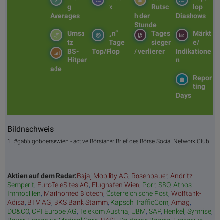
g
x
Rutsc
lop
Averages
h der
Diashows
Stunde
Umsa
„n“
Tages
Märkt
tz
Tage
sieger
e/
BS-
Top/Flop
/ verlierer
Indikatione
Hitpar
n
ade
Repor
ting
Days
Bildnachweis
1. #gabb goboersewien - active Börsianer Brief des Börse Social Network Club
Aktien auf dem Radar:
Bajaj Mobility AG
,
Rosenbauer
,
Andritz
,
Semperit
,
EuroTeleSites AG
,
Flughafen Wien
,
Porr
,
SBO
,
Athos
Immobilien
,
Marinomed Biotech
,
Österreichische Post
,
Wolftank-
Adisa
,
BTV AG
,
BKS Bank Stamm
,
Kapsch TrafficCom
,
Amag
,
DO&CO
,
CPI Europe AG
,
Telekom Austria
,
UBM
,
SAP
,
Henkel
,
Symrise
,