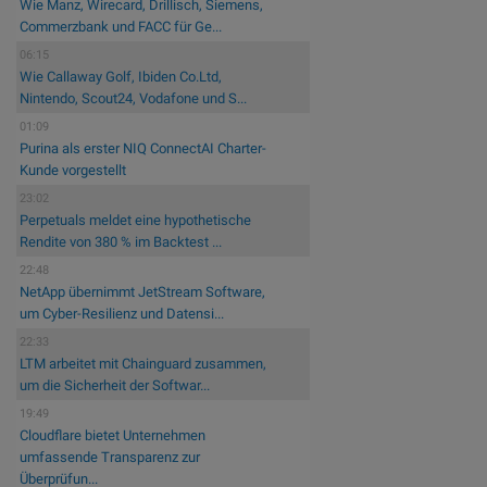
Wie Manz, Wirecard, Drillisch, Siemens,
Commerzbank und FACC für Ge...
06:15
Wie Callaway Golf, Ibiden Co.Ltd,
Nintendo, Scout24, Vodafone und S...
01:09
Purina als erster NIQ ConnectAI Charter-
Kunde vorgestellt
23:02
Perpetuals meldet eine hypothetische
Rendite von 380 % im Backtest ...
22:48
NetApp übernimmt JetStream Software,
um Cyber-Resilienz und Datensi...
22:33
LTM arbeitet mit Chainguard zusammen,
um die Sicherheit der Softwar...
19:49
Cloudflare bietet Unternehmen
umfassende Transparenz zur
Überprüfun...