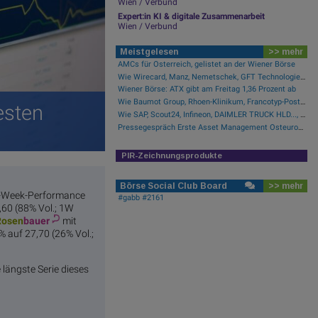
Wien / Verbund
Expert:in KI & digitale Zusammenarbeit
Wien / Verbund
Meistgelesen
>> mehr
AMCs für Österreich, gelistet an der Wiener Börse
Wie Wirecard, Manz, Nemetschek, GFT Technologies, SAP und Rocket Internet für Gesprächsstoff sorgten
Wiener Börse: ATX gibt am Freitag 1,36 Prozent ab
Wie Baumot Group, Rhoen-Klinikum, Francotyp-Postalia, Tele Columbus, European Lithium und Lanxess für Gesprächsstoff sorgten
esten
Wie SAP, Scout24, Infineon, DAIMLER TRUCK HLD..., Zalando und Allianz für Gesprächsstoff im DAX sorgten
Pressegespräch Erste Asset Management Osteuropa Aktien
PIR-Zeichnungsprodukte
Börse Social Club Board
>> mehr
 1-Week-Performance
#gabb #2161
,60 (88% Vol.; 1W
Rosen
bauer
mit
% auf 27,70 (26% Vol.;
 längste Serie dieses