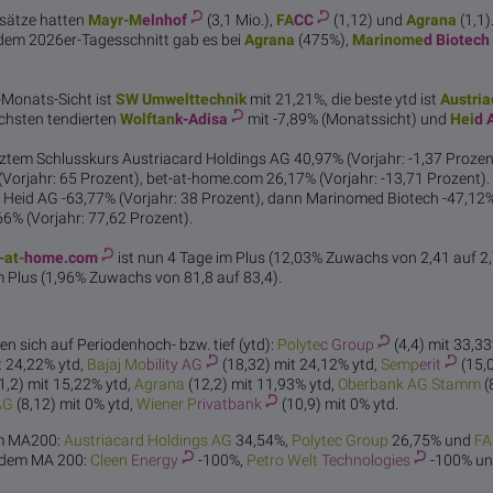
sätze hatten
Mayr-M
elnhof
(3,1 Mio.),
FA
CC
(1,12) und
Agr
ana
(1,1)
dem 2026er-Tagesschnitt gab es bei
Agr
ana
(475%),
Marinome
d Biotech
1-Monats-Sicht ist
SW Umwel
ttechnik
mit 21,21%, die beste ytd ist
Austria
chsten tendierten
Wolftan
k-Adisa
mit -7,89% (Monatssicht) und
Hei
d 
etztem Schlusskurs Austriacard Holdings AG 40,97% (Vorjahr: -1,37 Prozen
Vorjahr: 65 Prozent), bet-at-home.com 26,17% (Vorjahr: -13,71 Prozent).
 Heid AG -63,77% (Vorjahr: 38 Prozent), dann Marinomed Biotech -47,12%
66% (Vorjahr: 77,62 Prozent).
-at-
home.com
ist nun 4 Tage im Plus (12,03% Zuwachs von 2,41 auf 2
m Plus (1,96% Zuwachs von 81,8 auf 83,4).
en sich auf Periodenhoch- bzw. tief (ytd):
Polyte
c Group
(4,4) mit 33,3
t 24,22% ytd,
Bajaj Mo
bility AG
(18,32) mit 24,12% ytd,
Semp
erit
(15,
1,2) mit 15,22% ytd,
Agr
ana
(12,2) mit 11,93% ytd,
Oberbank
AG Stamm
(
AG
(8,12) mit 0% ytd,
Wiener P
rivatbank
(10,9) mit 0% ytd.
em MA200:
Austriacard
Holdings AG
34,54%,
Polyte
c Group
26,75% und
FA
r dem MA 200:
Cleen
Energy
-100%,
Petro Welt
Technologies
-100% u