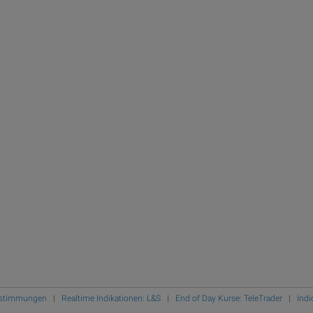
Bestimmungen
|
Realtime Indikationen: L&S
|
End of Day Kurse: TeleTrader
|
Indi