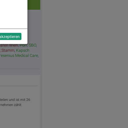
 akzeptieren
hafen Wien
,
Porr
,
SBO
,
k Stamm
,
Kapsch
resenius Medical Care
,
teilen und ist mit 26
ernehmen zählt