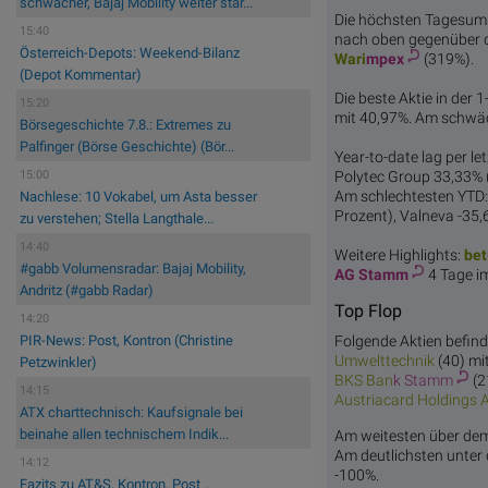
schwächer, Bajaj Mobility weiter star...
Die höchsten Tagesum
15:40
nach oben gegenüber 
Österreich-Depots: Weekend-Bilanz
Wari
mpex
(319%).
(Depot Kommentar)
Die beste Aktie in der 
15:20
mit 40,97%. Am schwä
Börsegeschichte 7.8.: Extremes zu
Palfinger (Börse Geschichte) (Bör...
Year-to-date lag per l
Polytec Group 33,33% (
15:00
Am schlechtesten YTD:
Nachlese: 10 Vokabel, um Asta besser
Prozent), Valneva -35,
zu verstehen; Stella Langthale...
14:40
Weitere Highlights:
bet
#gabb Volumensradar: Bajaj Mobility,
AG Stamm
4 Tage i
Andritz (#gabb Radar)
Top Flop
14:20
PIR-News: Post, Kontron (Christine
Folgende Aktien befind
Umwel
ttechnik
(40) mi
Petzwinkler)
BKS Ban
k Stamm
(2
14:15
Austriacard
Holdings 
ATX charttechnisch: Kaufsignale bei
beinahe allen technischem Indik...
Am weitesten über d
Am deutlichsten unte
14:12
-100%.
Fazits zu AT&S, Kontron, Post ...