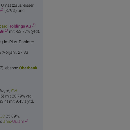
. Umsatzausreisser
(379%) und
card
Holdings AG
AG
mit -63,77% (ytd).
t) im Plus. Dahinter
 (Vorjahr: 27,33
,7), ebenso
Oberbank
3% ytd,
SW
05) mit 20,79% ytd,
83,4) mit 9,45% ytd,
CC
25,89%.
nd
ams-
Osram