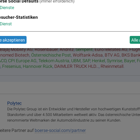
rse Social Defaults
(immer erforderlich)
Dienste
sucher-Statistiken
Dienst
ssion - https://unsplash.com/photos/Wb63zqJ5gnE
 akzeptieren
Alle
:
Bajaj Mobility AG
,
Rosenbauer
,
Andritz
,
Semperit
,
EuroTeleSites AG
,
Flug
inomed Biotech
,
Österreichische Post
,
Wolftank-Adisa
,
BTV AG
,
BKS Ban
&CO
,
CPI Europe AG
,
Telekom Austria
,
UBM
,
SAP
,
Henkel
,
Symrise
,
Bayer
,
F
e
,
Fresenius
,
Hannover Rück
,
DAIMLER TRUCK HLD...
,
Rheinmetall
.
Polytec
Die Polytec Group ist ein Entwickler und Hersteller von hochwertigen Kunststoff
Standorten und über 4.500 Mitarbeitern weltweit aktiv. Das österreichische Unt
renommierte Weltmarken der Automobilindustrie zu seinen Kunden.
eitere Partner auf
boerse-social.com/partner