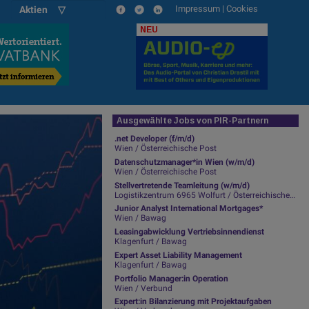
Impressum
|
Cookies
Aktien ▽
NEU
Ausgewählte Jobs von PIR-Partnern
.net Developer (f/m/d)
Wien / Österreichische Post
Datenschutzmanager*in Wien (w/m/d)
Wien / Österreichische Post
Stellvertretende Teamleitung (w/m/d)
Logistikzentrum 6965 Wolfurt / Österreichische Post
Junior Analyst International Mortgages*
Wien / Bawag
Leasingabwicklung Vertriebsinnendienst
Klagenfurt / Bawag
Expert Asset Liability Management
Klagenfurt / Bawag
Portfolio Manager:in Operation
Wien / Verbund
Expert:in Bilanzierung mit Projektaufgaben