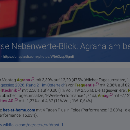
se Nebenwerte-Blick: Agrana am b
ion - https://unsplash.com/photos/Wb63zqJ5gnE
m Montag
Agr
ana
mit 3,39% auf 12,20 (475% üblicher Tagesumsätze,
agessieg 2026, Rang 21 im Österreich
) vor
Frequ
entis
mit 2,86% auf 82
l
ttechnik
mit 2,56% auf 40,00 (1% Vol.; 1W 2,56%). Die Tagesverlierer:
% üblicher Tagesumsätze, 1-Week-Performance 1,74%),
Am
ag
mit -2,12
ites AG
mit -1,27% auf 4,67 (11% Vol.; 1W -0,64%)
e:
bet-at-home.com
mit 4 Tagen Plus in Folge (Performance: 12.03%) - die
erformance: 16.03%).
w.wikifolio.com/de/de/w/wfdrastil1
.