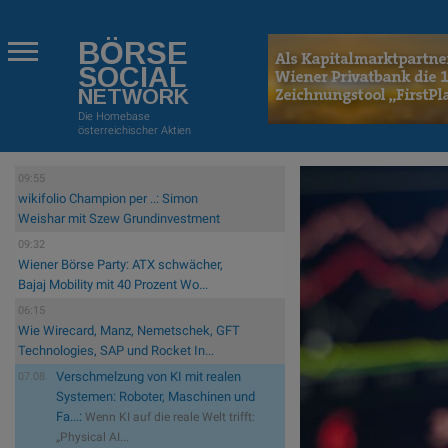
BÖRSE
SOCIAL
NETWORK
Die Homebase
österreichischer Aktien
09:55
wikifolio Champion per ..: Simon
Weishar mit Szew Grundinvestment
09:32
Wiener Börse Party: ATX schwächer,
Bajaj Mobility mit 40 Prozent Wo...
06:15
Wie Wirecard, Manz, Nemetschek, GFT
Technologies, SAP und Rocket In...
Verschmelzung von KI mit realen
07.08.
Systemen: Roboter, Maschinen und
Fa...:
Wenn KI auf die reale Welt trifft:
„Physical AI...