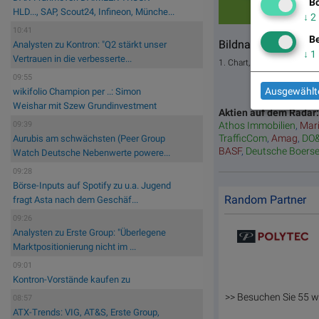
Bö
HLD..., SAP, Scout24, Infineon, Münche...
↓
2
10:41
Be
Bildnachweis
Analysten zu Kontron: "Q2 stärkt unser
↓
1
Vertrauen in die verbesserte...
1. Chart, live trading se
09:55
Ausgewählte
wikifolio Champion per ..: Simon
Weishar mit Szew Grundinvestment
Aktien auf dem Radar
09:39
Athos Immobilien
,
Mar
TrafficCom
,
Amag
,
DO
Aurubis am schwächsten (Peer Group
BASF
,
Deutsche Boers
Watch Deutsche Nebenwerte powere...
09:28
Börse-Inputs auf Spotify zu u.a. Jugend
Random Partner
fragt Asta nach dem Geschäf...
09:26
Analysten zu Erste Group: "Überlegene
Marktpositionierung nicht im ...
09:01
Kontron-Vorstände kaufen zu
>> Besuchen Sie 55 w
08:57
ATX-Trends: VIG, AT&S, Erste Group,