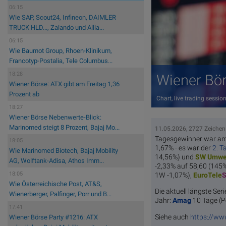
06:15
Wie SAP, Scout24, Infineon, DAIMLER
TRUCK HLD..., Zalando und Allia...
06:15
Wie Baumot Group, Rhoen-Klinikum,
Francotyp-Postalia, Tele Columbus...
18:28
Wiener Bör
Wiener Börse: ATX gibt am Freitag 1,36
Prozent ab
Chart, live trading sess
18:27
Wiener Börse Nebenwerte-Blick:
Marinomed steigt 8 Prozent, Bajaj Mo...
11.05.2026, 2727 Zeichen
Tagesgewinner war a
18:05
1,67% - es war der
2. T
Wie Marinomed Biotech, Bajaj Mobility
14,56%) und
SW Umwe
AG, Wolftank-Adisa, Athos Imm...
-2,33% auf 58,60 (145
18:05
1W -1,07%),
EuroTele
S
Wie Österreichische Post, AT&S,
Die aktuell längste Seri
Wienerberger, Palfinger, Porr und B...
Jahr:
Amag
10 Tage (P
17:41
Siehe auch
https://ww
Wiener Börse Party #1216: ATX