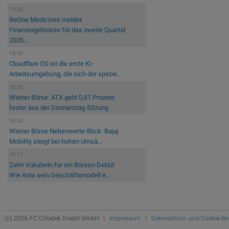
19:28
BeOne Medicines meldet
Finanzergebnisse für das zweite Quartal
2026...
19:20
Cloudflare OS ist die erste KI-
Arbeitsumgebung, die sich der spezie...
18:25
Wiener Börse: ATX geht 0,61 Prozent
fester aus der Donnerstag-Sitzung
18:24
Wiener Börse Nebenwerte-Blick: Bajaj
Mobility steigt bei hohen Umsä...
18:17
Zehn Vokabeln für ein Börsen-Debüt:
Wie Asta sein Geschäftsmodell e...
(c) 2026 FC Chladek Drastil GmbH |
Impressum
|
Datenschutz- und Cookie-