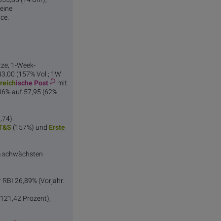
 eine
ce.
tze, 1-Week-
43,00 (157% Vol.; 1W
reich
ische Post
mit
,86% auf 57,95 (62%
,74).
T
&S
(157%) und
Erste
m schwächsten
r RBI 26,89% (Vorjahr:
 121,42 Prozent),