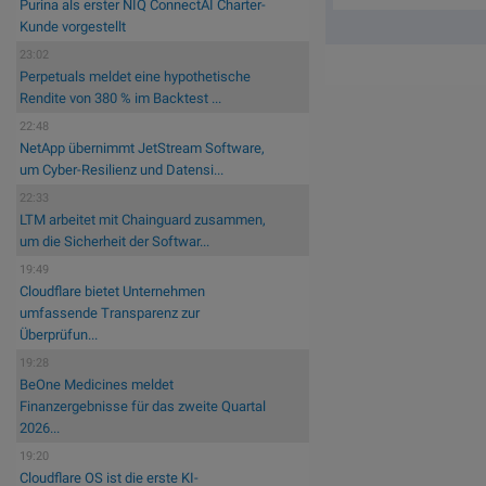
Purina als erster NIQ ConnectAI Charter-
Kunde vorgestellt
23:02
Perpetuals meldet eine hypothetische
Rendite von 380 % im Backtest ...
22:48
NetApp übernimmt JetStream Software,
um Cyber-Resilienz und Datensi...
22:33
LTM arbeitet mit Chainguard zusammen,
um die Sicherheit der Softwar...
19:49
Cloudflare bietet Unternehmen
umfassende Transparenz zur
Überprüfun...
19:28
BeOne Medicines meldet
Finanzergebnisse für das zweite Quartal
2026...
19:20
Cloudflare OS ist die erste KI-