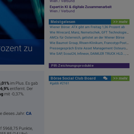
Wien / Verbund
Expert:in KI & digitale Zusammenarbeit
Wien / Verbund
Meistgelesen
>> mehr
Wiener Börse: ATX gibt am Freitag 1,36 Prozent ab
Wie Wirecard, Manz, Nemetschek, GFT Technologies, SAP und Rocket Internet für Gesprächsstoff sorgten
AMCs für Österreich, gelistet an der Wiener Börse
Wie Baumot Group, Rhoen-Klinikum, Francotyp-Postalia, Tele Columbus, European Lithium und Lanxess für Gesprächsstoff sorgten
rozent zu
Pressegespräch Erste Asset Management Osteuropa Aktien
Wie SAP, Scout24, Infineon, DAIMLER TRUCK HLD..., Zalando und Allianz für Gesprächsstoff im DAX sorgten
PIR-Zeichnungsprodukte
Börse Social Club Board
>> mehr
4,01%
im Plus. Es gab
#gabb #2161
16,9%
entfernt. Der
ag
mit -0,37%.
ie dieses Jahr:
CA
uf 5968,75 Punkte,
055,85 (14 Uhr),