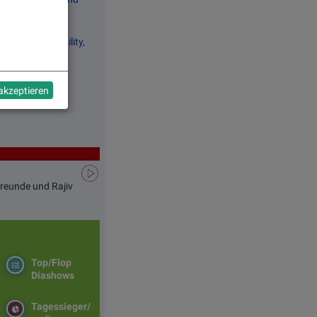
 bei Bajaj Mobility,
 akzeptieren
Freunde und Rajiv
Top/Flop
Diashows
Tagessieger/