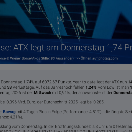
se: ATX legt am Donnerstag 1,74 P
Börse © Wiener Börse/Akos Stiller, (© Aussender) >> Öffnen auf photaq.com
onnerstag 1,74% auf 6072,67 Punkte. Year-to-date liegt der ATX nun
1
 und
53
Verlusttage. Auf das Jahreshoch fehlen
1,24%
, vom Low ist man
hentag 2026 ist der
Mittwoch
mit 0,91%, der schwächste ist der
Donnerst
ei 0,396 Mrd. Euro, der Durchschnitt 2025 liegt bei 0,285.
e:
Bawag
mit 4 Tagen Plus in Folge (Performance: 4.51%) - die längste Ser
nce: 4.21%).
klung vom Donnerstag: In der Eröffnungsstunde bis 8 Uhr um 0 fester a
6060,24 (10 Uhr), 6065,83 (11 Uhr), 6063,84 (12 Uhr), 6077,82 (13 Uhr), 6