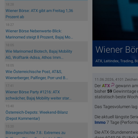
18:28
Wiener Börse: ATX gibt am Freitag 1,36
Prozent ab
18:27
Wiener Börse Nebenwerte-Blick:
Marinomed steigt 8 Prozent, Bajaj Mo...
18:05
Wiener Bör
Wie Marinomed Biotech, Bajaj Mobility
AG, Wolftank-Adisa, Athos Imm...
ATX, Leitindex, Trading, 
18:05
Wie Österreichische Post, AT&S,
Wienerberger, Palfinger, Porr und B...
11.06.2026, 4101 Zeichen
Der
A
TX
gewann am D
17:41
bisher
59
Gewinntage
Wiener Börse Party #1216: ATX
statistisch beste Woc
schwächer, Bajaj Mobility weiter star...
15:40
Das Tagesvolumen lag b
Österreich-Depots: Weekend-Bilanz
Die aktuell längste Seri
(Depot Kommentar)
Immo
7 Tage (Performa
15:20
Die ATX-Stundenentwic
Börsegeschichte 7.8.: Extremes zu
dann 6049,06 (9 Uhr), 