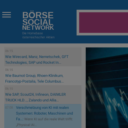
BÖRSE
SOCIAL
NETWORK
Die Homebase
österreichischer Aktien
06:15
Wie Wirecard, Manz, Nemetschek, GFT
Technologies, SAP und Rocket In...
06:15
Wie Baumot Group, Rhoen-Klinikum,
Francotyp-Postalia, Tele Columbus...
06:15
Wie SAP, Scout24, Infineon, DAIMLER
TRUCK HLD..., Zalando und Allia...
Verschmelzung von KI mit realen
07.08.
Systemen: Roboter, Maschinen und
Fa...:
Wenn KI auf die reale Welt trifft:
„Physical AI...