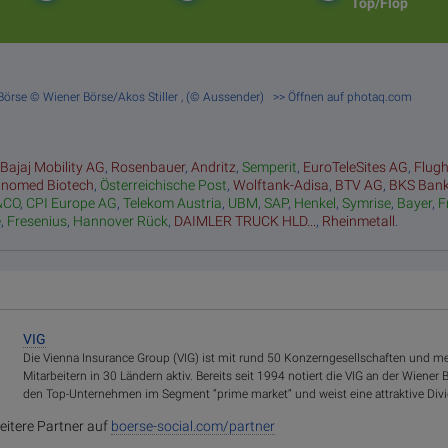
Top/Flop
g, Börse © Wiener Börse/Akos Stiller , (© Aussender) >> Öffnen auf photaq.com
:
Bajaj Mobility AG
,
Rosenbauer
,
Andritz
,
Semperit
,
EuroTeleSites AG
,
Flug
inomed Biotech
,
Österreichische Post
,
Wolftank-Adisa
,
BTV AG
,
BKS Ban
&CO
,
CPI Europe AG
,
Telekom Austria
,
UBM
,
SAP
,
Henkel
,
Symrise
,
Bayer
,
F
e
,
Fresenius
,
Hannover Rück
,
DAIMLER TRUCK HLD...
,
Rheinmetall
.
VIG
Die Vienna Insurance Group (VIG) ist mit rund 50 Konzerngesellschaften und m
Mitarbeitern in 30 Ländern aktiv. Bereits seit 1994 notiert die VIG an der Wiener
den Top-Unternehmen im Segment “prime market“ und weist eine attraktive Divi
eitere Partner auf
boerse-social.com/partner