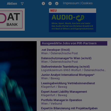
Impressum
|
Cookies
Aktien ▽
NEU
Ausgewählte Jobs von PIR-Partnern
.net Developer (f/m/d)
Wien / Österreichische Post
Datenschutzmanager*in Wien (w/m/d)
Wien / Österreichische Post
Stellvertretende Teamleitung (w/m/d)
Logistikzentrum 6965 Wolfurt / Österreichische Post
Junior Analyst International Mortgages*
Wien / Bawag
Leasingabwicklung Vertriebsinnendienst
Klagenfurt / Bawag
Expert Asset Liability Management
Klagenfurt / Bawag
Portfolio Manager:in Operation
Wien / Verbund
Expert:in Bilanzierung mit Projektaufgaben