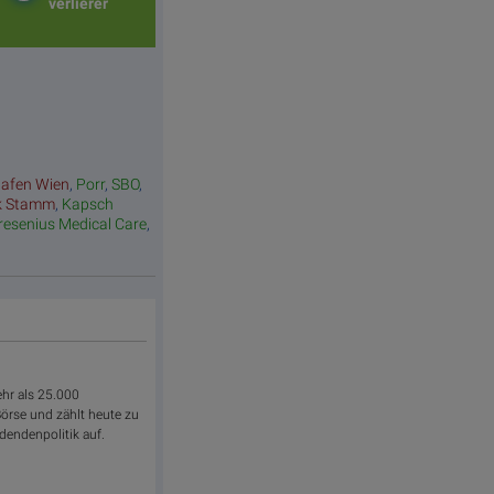
verlierer
hafen Wien
,
Porr
,
SBO
,
k Stamm
,
Kapsch
resenius Medical Care
,
ehr als 25.000
 Börse und zählt heute zu
dendenpolitik auf.