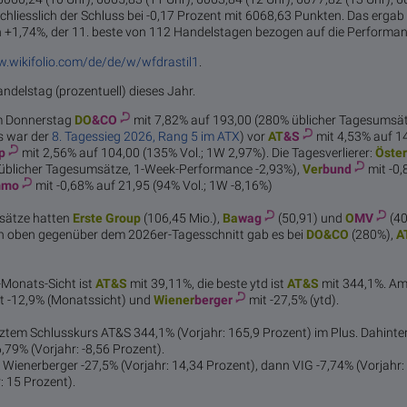
chliesslich der Schluss bei -0,17 Prozent mit 6068,63 Punkten. Das ergab
+1,74%, der 11. beste von 112 Handelstagen bezogen auf die Performan
w.wikifolio.com/de/de/w/wfdrastil1
.
andelstag (prozentuell) dieses Jahr.
m Donnerstag
DO
&CO
mit 7,82% auf 193,00 (280% üblicher Tagesumsä
s war der
8. Tagessieg 2026, Rang 5 im ATX
) vor
AT
&S
mit 4,53% auf 1
p
mit 2,56% auf 104,00 (135% Vol.; 1W 2,97%). Die Tagesverlierer:
Öster
 üblicher Tagesumsätze, 1-Week-Performance -2,93%),
Ver
bund
mit -0
mmo
mit -0,68% auf 21,95 (94% Vol.; 1W -8,16%)
sätze hatten
Erste
Group
(106,45 Mio.),
Ba
wag
(50,91) und
O
MV
(40
h oben gegenüber dem 2026er-Tagesschnitt gab es bei
DO
&CO
(280%),
A
1-Monats-Sicht ist
AT
&S
mit 39,11%, die beste ytd ist
AT
&S
mit 344,1%. A
t -12,9% (Monatssicht) und
Wiener
berger
mit -27,5% (ytd).
etztem Schlusskurs AT&S 344,1% (Vorjahr: 165,9 Prozent) im Plus. Dahinte
,79% (Vorjahr: -8,56 Prozent).
Wienerberger -27,5% (Vorjahr: 14,34 Prozent), dann VIG -7,74% (Vorjahr:
: 15 Prozent).