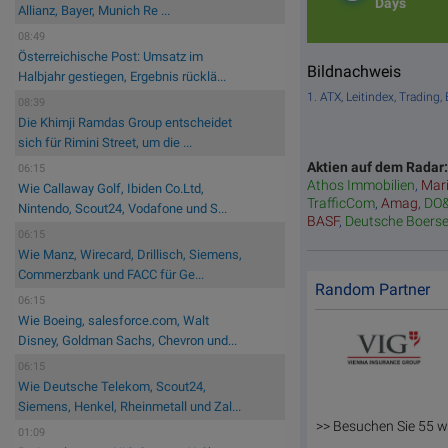
Days
Allianz, Bayer, Munich Re ...
08:49
Österreichische Post: Umsatz im
Bildnachweis
Halbjahr gestiegen, Ergebnis rücklä...
1. ATX, Leitindex, Tradin
08:39
Die Khimji Ramdas Group entscheidet
sich für Rimini Street, um die ...
Aktien auf dem Radar
06:15
Athos Immobilien
,
Mar
Wie Callaway Golf, Ibiden Co.Ltd,
TrafficCom
,
Amag
,
DO
Nintendo, Scout24, Vodafone und S...
BASF
,
Deutsche Boers
06:15
Wie Manz, Wirecard, Drillisch, Siemens,
Commerzbank und FACC für Ge...
Random Partner
06:15
Wie Boeing, salesforce.com, Walt
Disney, Goldman Sachs, Chevron und...
06:15
Wie Deutsche Telekom, Scout24,
Siemens, Henkel, Rheinmetall und Zal...
>> Besuchen Sie 55 w
01:09