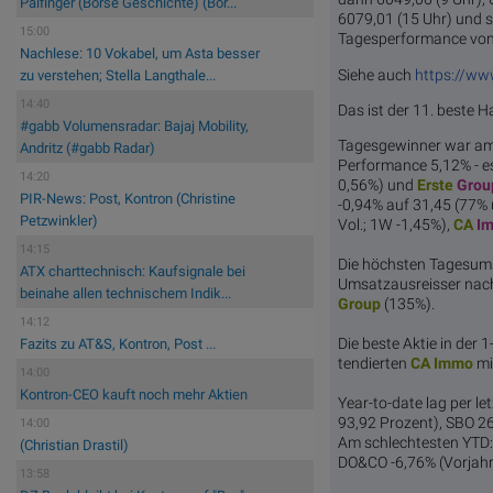
Palfinger (Börse Geschichte) (Bör...
6079,01 (15 Uhr) und s
15:00
Tagesperformance von 
Nachlese: 10 Vokabel, um Asta besser
Siehe auch
https://ww
zu verstehen; Stella Langthale...
14:40
Das ist der 11. beste H
#gabb Volumensradar: Bajaj Mobility,
Tagesgewinner war a
Andritz (#gabb Radar)
Performance 5,12% - e
14:20
0,56%) und
Erste
Grou
PIR-News: Post, Kontron (Christine
-0,94% auf 31,45 (77%
Petzwinkler)
Vol.; 1W -1,45%),
CA
I
14:15
Die höchsten Tagesum
ATX charttechnisch: Kaufsignale bei
Umsatzausreisser nac
beinahe allen technischem Indik...
Group
(135%).
14:12
Die beste Aktie in der 
Fazits zu AT&S, Kontron, Post ...
tendierten
CA
Immo
mi
14:00
Kontron-CEO kauft noch mehr Aktien
Year-to-date lag per l
93,92 Prozent), SBO 26
14:00
Am schlechtesten YTD: 
(Christian Drastil)
DO&CO -6,76% (Vorjahr
13:58