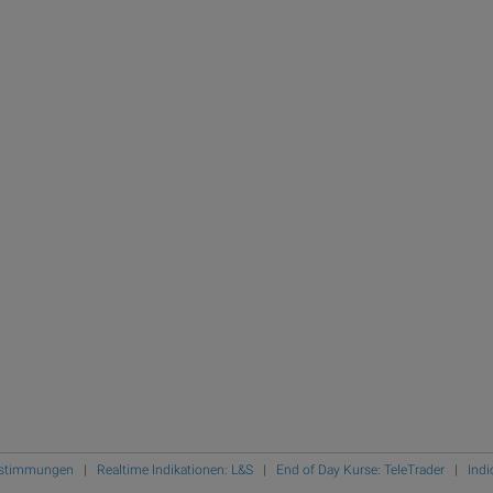
Bestimmungen
|
Realtime Indikationen: L&S
|
End of Day Kurse: TeleTrader
|
Indi