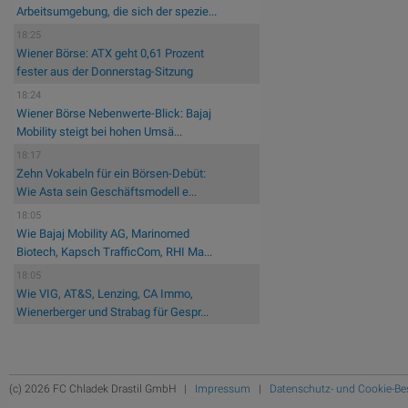
Arbeitsumgebung, die sich der spezie...
18:25
Wiener Börse: ATX geht 0,61 Prozent
fester aus der Donnerstag-Sitzung
18:24
Wiener Börse Nebenwerte-Blick: Bajaj
Mobility steigt bei hohen Umsä...
18:17
Zehn Vokabeln für ein Börsen-Debüt:
Wie Asta sein Geschäftsmodell e...
18:05
Wie Bajaj Mobility AG, Marinomed
Biotech, Kapsch TrafficCom, RHI Ma...
18:05
Wie VIG, AT&S, Lenzing, CA Immo,
Wienerberger und Strabag für Gespr...
(c) 2026 FC Chladek Drastil GmbH |
Impressum
|
Datenschutz- und Cookie-