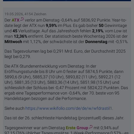
19.05.2026, 4154 Zeichen
Der
A
TX
verlor am Dienstag -0,64% auf 5836,92 Punkte. Year-to-
date liegt der ATX nun
9,59%
im Plus. Es gab bisher
50
Gewinntage
und
45
Verlusttage. Auf das Jahreshoch fehlen
2,19%
, vom Low ist
man
12,36%
entfernt. Der statistisch beste Wochentag 2026 ist der
Mittwoch
mit 1,12%, der schwächste ist der
Donnerstag
mit -0,51%.
Das Tagesvolumen lag bei 0,291 Mrd. Euro, der Durchschnitt 2025
liegt bei 0,279.
Die ATX-Stundenentwicklung vom Dienstag: In der
Eröffnungsstunde bis 8 Uhr um 0 fester auf 5874,5 Punkte, dann
5890,6 (9 Uhr), 5885,37 (10 Uhr), 5893,82 (11 Uhr), 5892,21 (12
Uhr), 5881,35 (13 Uhr), 5883,36 (14 Uhr), 5851,98 (15 Uhr) und
schliesslich der Schluss bei -0,47 Prozent mit 5824,22 Punkten. Das
ergab eine Tagesperformance von -0,64%, der 70. beste von 95
Handelstagen bezogen auf die Performance.
Siehe auch
https://www.wikifolio.com/de/de/w/wfdrastil1
.
Das ist der 26. schlechteste Handelstag (prozentuell) dieses Jahr.
Tagesgewinner war am Dienstag
Erste
Group
mit 0,94% auf
97,15 (76% üblicher Tagesumsätze, 1-Week-Performance 0,57% - es