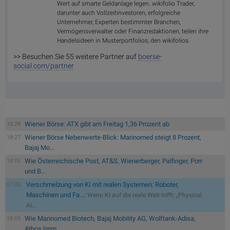
Wert auf smarte Geldanlage legen. wikifolio Trader,
darunter auch Vollzeitinvestoren, erfolgreiche
Unternehmer, Experten bestimmter Branchen,
Vermögensverwalter oder Finanzredaktionen, teilen ihre
Handelsideen in Musterportfolios, den wikifolios.
>> Besuchen Sie 55 weitere Partner auf
boerse-
social.com/partner
Wiener Börse: ATX gibt am Freitag 1,36 Prozent ab
18:28
Wiener Börse Nebenwerte-Blick: Marinomed steigt 8 Prozent,
18:27
Bajaj Mo...
Wie Österreichische Post, AT&S, Wienerberger, Palfinger, Porr
18:05
und B...
Verschmelzung von KI mit realen Systemen: Roboter,
07.08.
Maschinen und Fa...:
Wenn KI auf die reale Welt trifft: „Physical
AI...
Wie Marinomed Biotech, Bajaj Mobility AG, Wolftank-Adisa,
18:05
Athos Imm...