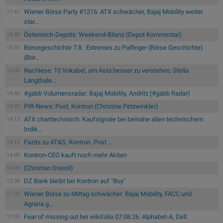
Wiener Börse Party #1216: ATX schwächer, Bajaj Mobility weiter
17:41
star...
Österreich-Depots: Weekend-Bilanz (Depot Kommentar)
15:40
Börsegeschichte 7.8.: Extremes zu Palfinger (Börse Geschichte)
15:20
(Bör...
Nachlese: 10 Vokabel, um Asta besser zu verstehen; Stella
15:00
Langthale...
#gabb Volumensradar: Bajaj Mobility, Andritz (#gabb Radar)
14:40
PIR-News: Post, Kontron (Christine Petzwinkler)
14:20
ATX charttechnisch: Kaufsignale bei beinahe allen technischem
14:15
Indik...
Fazits zu AT&S, Kontron, Post ...
14:12
Kontron-CEO kauft noch mehr Aktien
14:00
(Christian Drastil)
14:00
DZ Bank bleibt bei Kontron auf "Buy"
13:58
Wiener Börse zu Mittag schwächer: Bajaj Mobility, FACC und
11:33
Agrana g...
Fear of missing out bei wikifolio 07.08.26: Alphabet-A, Dell
11:05