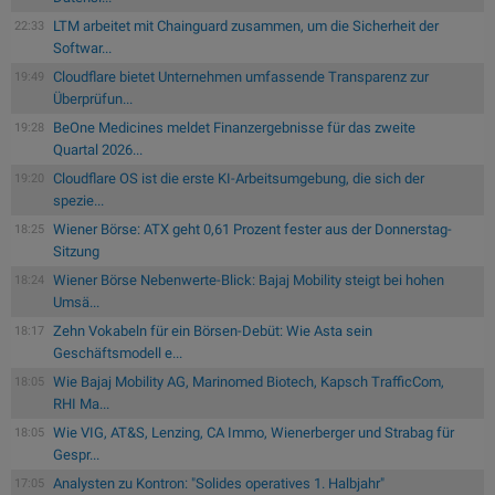
LTM arbeitet mit Chainguard zusammen, um die Sicherheit der
22:33
Softwar...
Cloudflare bietet Unternehmen umfassende Transparenz zur
19:49
Überprüfun...
BeOne Medicines meldet Finanzergebnisse für das zweite
19:28
Quartal 2026...
Cloudflare OS ist die erste KI-Arbeitsumgebung, die sich der
19:20
spezie...
Wiener Börse: ATX geht 0,61 Prozent fester aus der Donnerstag-
18:25
Sitzung
Wiener Börse Nebenwerte-Blick: Bajaj Mobility steigt bei hohen
18:24
Umsä...
Zehn Vokabeln für ein Börsen-Debüt: Wie Asta sein
18:17
Geschäftsmodell e...
Wie Bajaj Mobility AG, Marinomed Biotech, Kapsch TrafficCom,
18:05
RHI Ma...
Wie VIG, AT&S, Lenzing, CA Immo, Wienerberger und Strabag für
18:05
Gespr...
Analysten zu Kontron: "Solides operatives 1. Halbjahr"
17:05