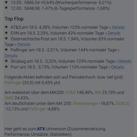
13.05.: 5886,54 +0,64% (Wochenperformance -0,21%)
12.05.: 5848,98 -1,47% (6-Tagesperformance -1,68%)
Top Flop
AT&S am 18.5. 4,38%, Volumen 123% normaler Tage
» Details
EVN am 18.5. 2,29%, Volumen 43% normaler Tage
» Details
Österreichische Post am 18.5. 1,94%, Volumen 83% normaler
Tage
» Details
Palfinger am 18.5. -2,01%, Volumen 144% normaler Tage
»
Details
Strabag am 18.5. -3,20%, Volumen 129% normaler Tage
» Details
Porr am 18.5. -3,73%, Volumen 110% normaler Tage
» Details
Folgende Aktien befinden sich auf Periodenhoch- bzw. tief (ytd):
Palf
inger
(33,5) mit 0,45% ytd.
Am weitesten über dem MA200:
AT
&S
148,48%,
R
BI
25,18% und
O
MV
24,43%.
Am deutlichsten unter dem MA 200:
Wiener
berger
-18,87%,
DO
&CO
-12,13% und
Palf
inger
-4,88%.
Hier geht es zum
ATX
-Universum (Zusammensetzung,
Performance, Umsätze, Statistiken).