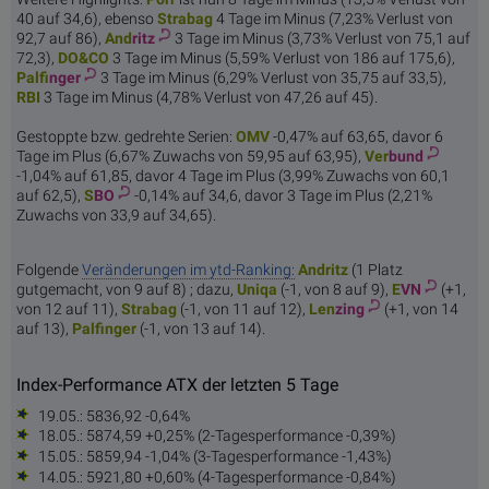
40 auf 34,6), ebenso
Str
abag
4 Tage im Minus (7,23% Verlust von
92,7 auf 86),
And
ritz
3 Tage im Minus (3,73% Verlust von 75,1 auf
72,3),
DO
&CO
3 Tage im Minus (5,59% Verlust von 186 auf 175,6),
Palf
inger
3 Tage im Minus (6,29% Verlust von 35,75 auf 33,5),
R
BI
3 Tage im Minus (4,78% Verlust von 47,26 auf 45).
Gestoppte bzw. gedrehte Serien:
O
MV
-0,47% auf 63,65, davor 6
Tage im Plus (6,67% Zuwachs von 59,95 auf 63,95),
Ver
bund
-1,04% auf 61,85, davor 4 Tage im Plus (3,99% Zuwachs von 60,1
auf 62,5),
S
BO
-0,14% auf 34,6, davor 3 Tage im Plus (2,21%
Zuwachs von 33,9 auf 34,65).
Folgende
Veränderungen im ytd-Ranking:
And
ritz
(1 Platz
gutgemacht, von 9 auf 8) ; dazu,
Un
iqa
(-1, von 8 auf 9),
E
VN
(+1,
von 12 auf 11),
Str
abag
(-1, von 11 auf 12),
Len
zing
(+1, von 14
auf 13),
Palf
inger
(-1, von 13 auf 14).
Index-Performance ATX der letzten 5 Tage
19.05.: 5836,92 -0,64%
18.05.: 5874,59 +0,25% (2-Tagesperformance -0,39%)
15.05.: 5859,94 -1,04% (3-Tagesperformance -1,43%)
14.05.: 5921,80 +0,60% (4-Tagesperformance -0,84%)