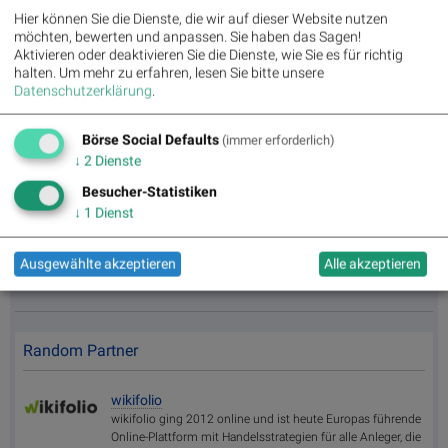
ting
Hier können Sie die Dienste, die wir auf dieser Website nutzen
Days
möchten, bewerten und anpassen. Sie haben das Sagen!
Aktivieren oder deaktivieren Sie die Dienste, wie Sie es für richtig
halten.
Um mehr zu erfahren, lesen Sie bitte unsere
Datenschutzerklärung
.
Bildnachweis
1. ATX, Leitindex, Trading, Börse © Wiener Börse/Akos Stiller , (© Aussender)
Börse Social Defaults
(immer erforderlich)
>> Öffnen auf photaq.com
↓
2
Dienste
Besucher-Statistiken
Aktien auf dem Radar:
Bajaj Mobility AG
,
Rosenbauer
,
Andritz
,
↓
1
Dienst
Semperit
,
EuroTeleSites AG
,
Flughafen Wien
,
Porr
,
SBO
,
Athos
Immobilien
,
Marinomed Biotech
,
Österreichische Post
,
Wolftank-
Ausgewählte akzeptieren
Alle akzeptieren
Adisa
,
BTV AG
,
BKS Bank Stamm
,
Kapsch TrafficCom
,
Amag
,
DO&CO
,
CPI Europe AG
,
Telekom Austria
,
UBM
.
Random Partner
wikifolio
wikifolio ging 2012 online und ist heute Europas führende
Online-Plattform mit Handelsstrategien für alle Anleger, die