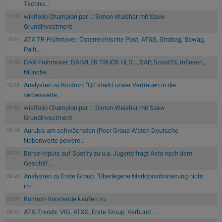
Techno...
wikifolio Champion per ..: Simon Weishar mit Szew
11:05
Grundinvestment
ATX TR-Frühmover: Österreichische Post, AT&S, Strabag, Bawag,
10:44
Palfi...
DAX-Frühmover: DAIMLER TRUCK HLD..., SAP, Scout24, Infineon,
10:42
Münche...
Analysten zu Kontron: "Q2 stärkt unser Vertrauen in die
10:41
verbesserte...
wikifolio Champion per ..: Simon Weishar mit Szew
09:55
Grundinvestment
Aurubis am schwächsten (Peer Group Watch Deutsche
09:39
Nebenwerte powere...
Börse-Inputs auf Spotify zu u.a. Jugend fragt Asta nach dem
09:28
Geschäf...
Analysten zu Erste Group: "Überlegene Marktpositionierung nicht
09:26
im ...
Kontron-Vorstände kaufen zu
09:01
ATX-Trends: VIG, AT&S, Erste Group, Verbund ...
08:57