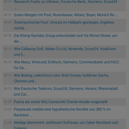
Research-Fazits zu Infineon, Deutsche Bank, Siemens, Scout24
08:55
...
Guten Morgen mit Post, Rosenbauer, Allianz, Bayer, Munich Re ...
08:52
Österreichische Post: Umsatz im Halbjahr gestiegen, Ergebnis
08:49
rücklä...
Die Khimji Ramdas Group entscheidet sich für Rimini Street, um
08:39
die ...
Wie Callaway Golf, Ibiden Co.Ltd, Nintendo, Scout24, Vodafone
06:15
und S...
Wie Manz, Wirecard, Drillisch, Siemens, Commerzbank und FACC
06:15
für Ge...
Wie Boeing, salesforce.com, Walt Disney, Goldman Sachs,
06:15
Chevron und...
Wie Deutsche Telekom, Scout24, Siemens, Henkel, Rheinmetall
06:15
und Zal...
Purina als erster NIQ ConnectAI Charter-Kunde vorgestellt
01:09
Perpetuals meldet eine hypothetische Rendite von 380 % im
23:02
Backtest ...
NetApp übernimmt JetStream Software, um Cyber-Resilienz und
22:48
Datensi...