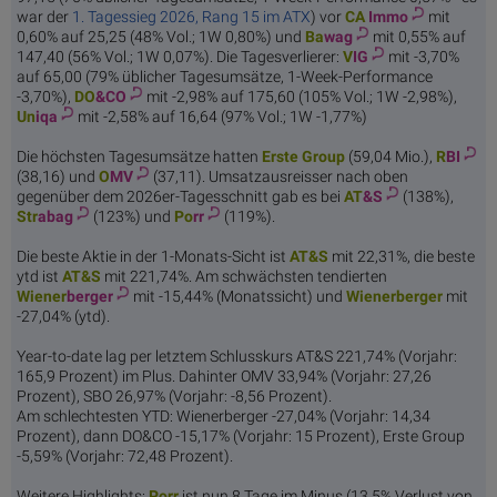
war der
1. Tagessieg 2026, Rang 15 im ATX
) vor
CA
Immo
mit
0,60% auf 25,25 (48% Vol.; 1W 0,80%) und
Ba
wag
mit 0,55% auf
147,40 (56% Vol.; 1W 0,07%). Die Tagesverlierer:
V
IG
mit -3,70%
auf 65,00 (79% üblicher Tagesumsätze, 1-Week-Performance
-3,70%),
DO
&CO
mit -2,98% auf 175,60 (105% Vol.; 1W -2,98%),
Un
iqa
mit -2,58% auf 16,64 (97% Vol.; 1W -1,77%)
Die höchsten Tagesumsätze hatten
Erste
Group
(59,04 Mio.),
R
BI
(38,16) und
O
MV
(37,11). Umsatzausreisser nach oben
gegenüber dem 2026er-Tagesschnitt gab es bei
AT
&S
(138%),
Str
abag
(123%) und
Po
rr
(119%).
Die beste Aktie in der 1-Monats-Sicht ist
AT
&S
mit 22,31%, die beste
ytd ist
AT
&S
mit 221,74%. Am schwächsten tendierten
Wiener
berger
mit -15,44% (Monatssicht) und
Wiener
berger
mit
-27,04% (ytd).
Year-to-date lag per letztem Schlusskurs AT&S 221,74% (Vorjahr:
165,9 Prozent) im Plus. Dahinter OMV 33,94% (Vorjahr: 27,26
Prozent), SBO 26,97% (Vorjahr: -8,56 Prozent).
Am schlechtesten YTD: Wienerberger -27,04% (Vorjahr: 14,34
Prozent), dann DO&CO -15,17% (Vorjahr: 15 Prozent), Erste Group
-5,59% (Vorjahr: 72,48 Prozent).
Weitere Highlights:
Po
rr
ist nun 8 Tage im Minus (13,5% Verlust von