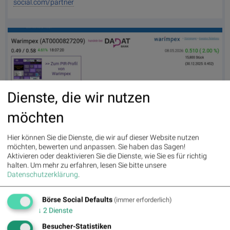
social.com/partner
Dienste, die wir nutzen
möchten
Hier können Sie die Dienste, die wir auf dieser Website nutzen
Warimpex am 8.5. 2,00%, Volumen 107% normaler Tage
möchten, bewerten und anpassen. Sie haben das Sagen!
Aktivieren oder deaktivieren Sie die Dienste, wie Sie es für richtig
halten.
Um mehr zu erfahren, lesen Sie bitte unsere
Datenschutzerklärung
.
Börse Social Defaults
(immer erforderlich)
↓
2
Dienste
Besucher-Statistiken