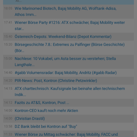
AI...
Wie Marinomed Biotech, Bajaj Mobility AG, Wolftank-Adisa,
18:05
Athos Imm...
Wiener Börse Party #1216: ATX schwächer, Bajaj Mobility weiter
17:41
star...
Österreich-Depots: Weekend-Bilanz (Depot Kommentar)
15:40
Börsegeschichte 7.8.: Extremes zu Palfinger (Börse Geschichte)
15:20
(Bör...
Nachlese: 10 Vokabel, um Asta besser zu verstehen; Stella
15:00
Langthale...
#gabb Volumensradar: Bajaj Mobility, Andritz (#gabb Radar)
14:40
PIR-News: Post, Kontron (Christine Petzwinkler)
14:20
ATX charttechnisch: Kaufsignale bei beinahe allen technischem
14:15
Indik...
Fazits zu AT&S, Kontron, Post ...
14:12
Kontron-CEO kauft noch mehr Aktien
14:00
(Christian Drastil)
14:00
DZ Bank bleibt bei Kontron auf "Buy"
13:58
Wiener Börse zu Mittag schwächer: Bajaj Mobility, FACC und
11:33