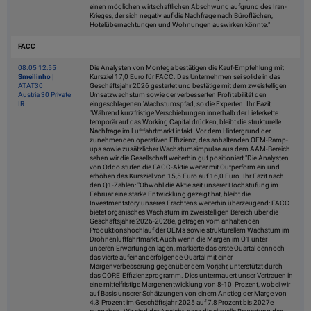
einen möglichen wirtschaftlichen Abschwung aufgrund des Iran-
Krieges, der sich negativ auf die Nachfrage nach Büroflächen,
Hotelübernachtungen und Wohnungen auswirken könnte."
FACC
08.05 12:55
Die Analysten von Montega bestätigen die Kauf-Empfehlung mit
Smeilinho
|
Kursziel 17,0 Euro für FACC. Das Unternehmen sei solide in das
ATAT30
Geschäftsjahr 2026 gestartet und bestätige mit dem zweistelligen
Austria 30 Private
Umsatzwachstum sowie der verbesserten Profitabilität den
IR
eingeschlagenen Wachstumspfad, so die Experten. Ihr Fazit:
"Während kurzfristige Verschiebungen innerhalb der Lieferkette
temporär auf das Working Capital drücken, bleibt die strukturelle
Nachfrage im Luftfahrtmarkt intakt. Vor dem Hintergrund der
zunehmenden operativen Effizienz, des anhaltenden OEM-Ramp-
ups sowie zusätzlicher Wachstumsimpulse aus dem AAM-Bereich
sehen wir die Gesellschaft weiterhin gut positioniert."Die Analysten
von Oddo stufen die FACC-Aktie weiter mit Outperform ein und
erhöhen das Kursziel von 15,5 Euro auf 16,0 Euro. Ihr Fazit nach
den Q1-Zahlen: "Obwohl die Aktie seit unserer Hochstufung im
Februar eine starke Entwicklung gezeigt hat, bleibt die
Investmentstory unseres Erachtens weiterhin überzeugend: FACC
bietet organisches Wachstum im zweistelligen Bereich über die
Geschäftsjahre 2026-2028e, getragen vom anhaltenden
Produktionshochlauf der OEMs sowie strukturellem Wachstum im
Drohnenluftfahrtmarkt.Auch wenn die Margen im Q1 unter
unseren Erwartungen lagen, markierte das erste Quartal dennoch
das vierte aufeinanderfolgende Quartal mit einer
Margenverbesserung gegenüber dem Vorjahr, unterstützt durch
das CORE‑Effizienzprogramm. Dies untermauert unser Vertrauen in
eine mittelfristige Margenentwicklung von 8-10 Prozent, wobei wir
auf Basis unserer Schätzungen von einem Anstieg der Marge von
4,3 Prozent im Geschäftsjahr 2025 auf 7,8 Prozent bis 2027e