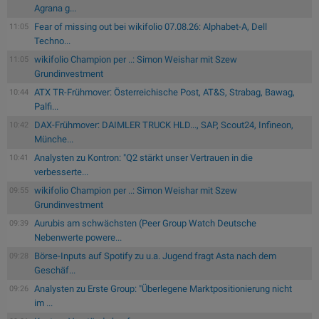
Agrana g...
Fear of missing out bei wikifolio 07.08.26: Alphabet-A, Dell
11:05
Techno...
wikifolio Champion per ..: Simon Weishar mit Szew
11:05
Grundinvestment
ATX TR-Frühmover: Österreichische Post, AT&S, Strabag, Bawag,
10:44
Palfi...
DAX-Frühmover: DAIMLER TRUCK HLD..., SAP, Scout24, Infineon,
10:42
Münche...
Analysten zu Kontron: "Q2 stärkt unser Vertrauen in die
10:41
verbesserte...
wikifolio Champion per ..: Simon Weishar mit Szew
09:55
Grundinvestment
Aurubis am schwächsten (Peer Group Watch Deutsche
09:39
Nebenwerte powere...
Börse-Inputs auf Spotify zu u.a. Jugend fragt Asta nach dem
09:28
Geschäf...
Analysten zu Erste Group: "Überlegene Marktpositionierung nicht
09:26
im ...