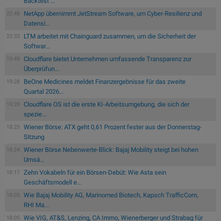
Backtest ...
NetApp übernimmt JetStream Software, um Cyber-Resilienz und
22:48
Datensi...
LTM arbeitet mit Chainguard zusammen, um die Sicherheit der
22:33
Softwar...
Cloudflare bietet Unternehmen umfassende Transparenz zur
19:49
Überprüfun...
BeOne Medicines meldet Finanzergebnisse für das zweite
19:28
Quartal 2026...
Cloudflare OS ist die erste KI-Arbeitsumgebung, die sich der
19:20
spezie...
Wiener Börse: ATX geht 0,61 Prozent fester aus der Donnerstag-
18:25
Sitzung
Wiener Börse Nebenwerte-Blick: Bajaj Mobility steigt bei hohen
18:24
Umsä...
Zehn Vokabeln für ein Börsen-Debüt: Wie Asta sein
18:17
Geschäftsmodell e...
Wie Bajaj Mobility AG, Marinomed Biotech, Kapsch TrafficCom,
18:05
RHI Ma...
Wie VIG, AT&S, Lenzing, CA Immo, Wienerberger und Strabag für
18:05