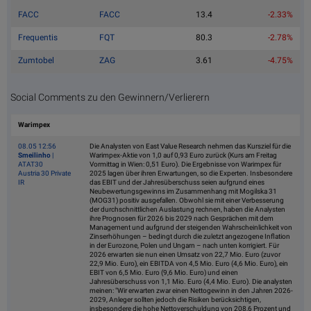
FACC
FACC
13.4
-2.33%
Frequentis
FQT
80.3
-2.78%
Zumtobel
ZAG
3.61
-4.75%
Social Comments zu den Gewinnern/Verlierern
Warimpex
08.05 12:56
Die Analysten von East Value Research nehmen das Kursziel für die
Smeilinho
|
Warimpex-Aktie von 1,0 auf 0,93 Euro zurück (Kurs am Freitag
ATAT30
Vormittag in Wien: 0,51 Euro). Die Ergebnisse von Warimpex für
Austria 30 Private
2025 lagen über ihren Erwartungen, so die Experten. Insbesondere
IR
das EBIT und der Jahresüberschuss seien aufgrund eines
Neubewertungsgewinns im Zusammenhang mit Mogilska 31
(MOG31) positiv ausgefallen. Obwohl sie mit einer Verbesserung
der durchschnittlichen Auslastung rechnen, haben die Analysten
ihre Prognosen für 2026 bis 2029 nach Gesprächen mit dem
Management und aufgrund der steigenden Wahrscheinlichkeit von
Zinserhöhungen – bedingt durch die zuletzt angezogene Inflation
in der Eurozone, Polen und Ungarn – nach unten korrigiert. Für
2026 erwarten sie nun einen Umsatz von 22,7 Mio. Euro (zuvor
22,9 Mio. Euro), ein EBITDA von 4,5 Mio. Euro (4,6 Mio. Euro), ein
EBIT von 6,5 Mio. Euro (9,6 Mio. Euro) und einen
Jahresüberschuss von 1,1 Mio. Euro (4,4 Mio. Euro). Die analysten
meinen: "Wir erwarten zwar einen Nettogewinn in den Jahren 2026-
2029, Anleger sollten jedoch die Risiken berücksichtigen,
insbesondere die hohe Nettoverschuldung von 208,6 Prozent und