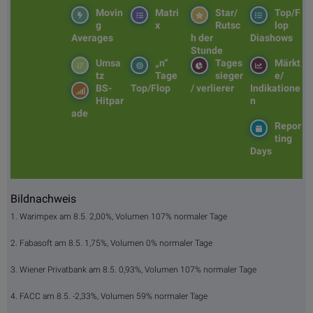
Movin
Matri
Star/
Top/F
g
x
Rutsc
lop
Averages
h der
Diashows
Stunde
Umsa
„n“
Tages
Märkt
tz
Tage
sieger
e/
BS-
Top/Flop
/ verlierer
Indikatione
Hitpar
n
ade
Repor
ting
Days
Bildnachweis
1. Warimpex am 8.5. 2,00%, Volumen 107% normaler Tage
2. Fabasoft am 8.5. 1,75%, Volumen 0% normaler Tage
3. Wiener Privatbank am 8.5. 0,93%, Volumen 107% normaler Tage
4. FACC am 8.5. -2,33%, Volumen 59% normaler Tage