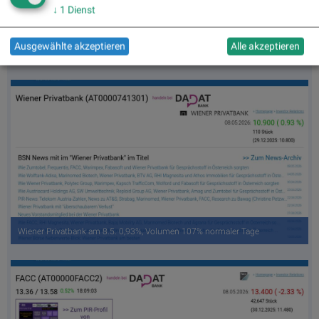
↓
1
Dienst
Ausgewählte akzeptieren
Alle akzeptieren
Fabasoft am 8.5. 1,75%, Volumen 0% normaler Tage
Wiener Privatbank am 8.5. 0,93%, Volumen 107% normaler Tage