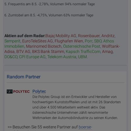
5. Frequentis am 8.5. -2,78%, Volumen 94% normaler Tage
6. Zumtobel am 8.5. -4,75%, Volumen 63% normaler Tage
Aktien auf dem Radar:
Bajaj Mobility AG
,
Rosenbauer
,
Andritz
,
Semperit
,
EuroTeleSites AG
,
Flughafen Wien
,
Porr
,
SBO
,
Athos
Immobilien
,
Marinomed Biotech
,
Österreichische Post
,
Wolftank-
Adisa
,
BTV AG
,
BKS Bank Stamm
,
Kapsch TrafficCom
,
Amag
,
DO&CO
,
CPI Europe AG
,
Telekom Austria
,
UBM
.
Random Partner
Polytec
Die Polytec Group ist ein Entwickler und Hersteller von
hochwertigen Kunststoffteilen und ist mit 26 Standorten
und über 4.500 Mitarbeitern weltweit aktiv. Das
österreichische Unternehmen zählt renommierte
Weltmarken der Automobilindustrie zu seinen Kunden.
>> Besuchen Sie 55 weitere Partner auf
boerse-