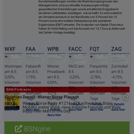
Kundenbestellungen würden die Wachstumsprognosen des
Managements, trotz punktueller Anpassungen infolge
geopolitischer Entwicklungen sowie anhaltender Engpässe in
einzelnen Lieferketten, bestätigen. wie es heißt. Es wird weiterhin
ein Umsatzwachstum in der Bandbreite von 5 Prozent bis 15
Prozent sowie eine weitere Verbesserung des operativen
Ergebnisses (EBIT) erwartet. Die Analysten von Kepler Cheuvreux
haben ihr Hold-Rating und das Kursziel von 14,7 Euro je Aktie nach
der Zahlen-Vorlage bestätigt.
WXF
FAA
WPB
FACC
FQT
ZAG
Warimpex
Fabasoft
Wiener
FACC am
Frequentis
Zumtobel
am 8.5.
am 8.5.
Privatbank
8.5.
am 8.5.
am 8.5.
2,00%,
1,75%,
am 8.5.
-2,33%,
-2,78%,
-4,75%,
Volumen
Volumen
0,93%,
Volumen
Volumen
Volumen
107%
0%
Volumen
59%
94%
63%
BSN Podcasts
normaler
normaler
107%
normaler
normaler
normaler
Christian Drastil: Wiener Börse Plausch
Tage
Tage
normaler
Tage
Tage
Tage
Wiener Börse Party #1216: ATX schwächer, Bajaj
»
»
»
»
»
Tage
Details
Details
Details
Details
Details
Mobility weiter stark, neue indische Freunde und Rajiv
»
dazu hier
dazu hier
Details
dazu hier
dazu hier
dazu hier
Bajaj mein Man of the Day
dazu hier
BSNgine