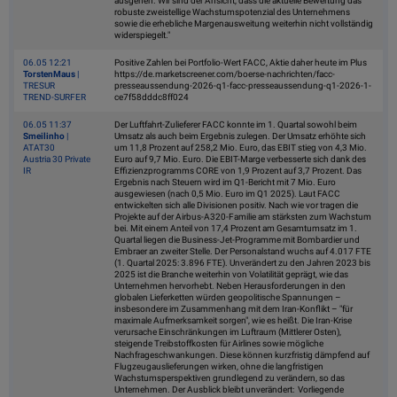
ausgehen. Wir sind der Ansicht, dass die aktuelle Bewertung das
robuste zweistellige Wachstumspotenzial des Unternehmens
sowie die erhebliche Margenausweitung weiterhin nicht vollständig
widerspiegelt."
06.05 12:21
Positive Zahlen bei Portfolio-Wert FACC, Aktie daher heute im Plus
TorstenMaus
|
https://de.marketscreener.com/boerse-nachrichten/facc-
TRESUR
presseaussendung-2026-q1-facc-presseaussendung-q1-2026-1-
TREND-SURFER
ce7f58dddc8ff024
06.05 11:37
Der Luftfahrt-Zulieferer FACC konnte im 1. Quartal sowohl beim
Smeilinho
|
Umsatz als auch beim Ergebnis zulegen. Der Umsatz erhöhte sich
ATAT30
um 11,8 Prozent auf 258,2 Mio. Euro, das EBIT stieg von 4,3 Mio.
Austria 30 Private
Euro auf 9,7 Mio. Euro. Die EBIT-Marge verbesserte sich dank des
IR
Effizienzprogramms CORE von 1,9 Prozent auf 3,7 Prozent. Das
Ergebnis nach Steuern wird im Q1-Bericht mit 7 Mio. Euro
ausgewiesen (nach 0,5 Mio. Euro im Q1 2025). Laut FACC
entwickelten sich alle Divisionen positiv. Nach wie vor tragen die
Projekte auf der Airbus-A320-Familie am stärksten zum Wachstum
bei. Mit einem Anteil von 17,4 Prozent am Gesamtumsatz im 1.
Quartal liegen die Business-Jet-Programme mit Bombardier und
Embraer an zweiter Stelle. Der Personalstand wuchs auf 4.017 FTE
(1. Quartal 2025: 3.896 FTE). Unverändert zu den Jahren 2023 bis
2025 ist die Branche weiterhin von Volatilität geprägt, wie das
Unternehmen hervorhebt. Neben Herausforderungen in den
globalen Lieferketten würden geopolitische Spannungen –
insbesondere im Zusammenhang mit dem Iran-Konflikt – "für
maximale Aufmerksamkeit sorgen", wie es heißt. Die Iran-Krise
verursache Einschränkungen im Luftraum (Mittlerer Osten),
steigende Treibstoffkosten für Airlines sowie mögliche
Nachfrageschwankungen. Diese können kurzfristig dämpfend auf
Flugzeugauslieferungen wirken, ohne die langfristigen
Wachstumsperspektiven grundlegend zu verändern, so das
Unternehmen. Der Ausblick bleibt unverändert: Vorliegende