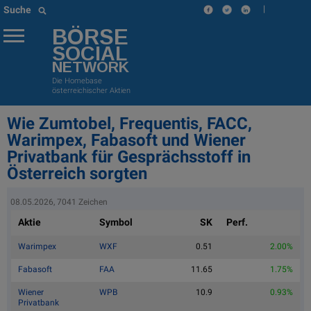
|
Suche
BÖRSE
SOCIAL
NETWORK
Die Homebase
österreichischer Aktien
Wie Zumtobel, Frequentis, FACC,
Warimpex, Fabasoft und Wiener
Privatbank für Gesprächsstoff in
Österreich sorgten
08.05.2026, 7041 Zeichen
Aktie
Symbol
SK
Perf.
Warimpex
WXF
0.51
2.00%
Fabasoft
FAA
11.65
1.75%
Wiener
WPB
10.9
0.93%
Privatbank