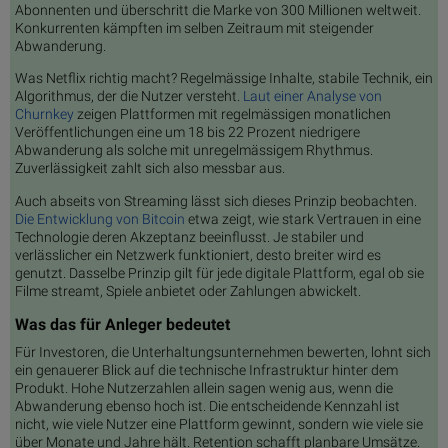
Abonnenten und überschritt die Marke von 300 Millionen weltweit.
Konkurrenten kämpften im selben Zeitraum mit steigender
Abwanderung.
Was Netflix richtig macht? Regelmässige Inhalte, stabile Technik, ein
Algorithmus, der die Nutzer versteht.
Laut einer Analyse von
Churnkey
zeigen Plattformen mit regelmässigen monatlichen
Veröffentlichungen eine um 18 bis 22 Prozent niedrigere
Abwanderung als solche mit unregelmässigem Rhythmus.
Zuverlässigkeit zahlt sich also messbar aus.
Auch abseits von Streaming lässt sich dieses Prinzip beobachten.
Die Entwicklung von Bitcoin
etwa zeigt, wie stark Vertrauen in eine
Technologie deren Akzeptanz beeinflusst. Je stabiler und
verlässlicher ein Netzwerk funktioniert, desto breiter wird es
genutzt. Dasselbe Prinzip gilt für jede digitale Plattform, egal ob sie
Filme streamt, Spiele anbietet oder Zahlungen abwickelt.
Was das für Anleger bedeutet
Für Investoren, die Unterhaltungsunternehmen bewerten, lohnt sich
ein genauerer Blick auf die technische Infrastruktur hinter dem
Produkt. Hohe Nutzerzahlen allein sagen wenig aus, wenn die
Abwanderung ebenso hoch ist. Die entscheidende Kennzahl ist
nicht, wie viele Nutzer eine Plattform gewinnt, sondern wie viele sie
über Monate und Jahre hält. Retention schafft planbare Umsätze.