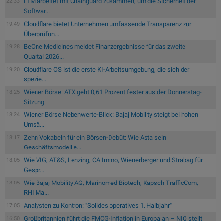
LTM arbeitet mit Chainguard zusammen, um die Sicherheit der
22:33
Softwar...
Cloudflare bietet Unternehmen umfassende Transparenz zur
19:49
Überprüfun...
BeOne Medicines meldet Finanzergebnisse für das zweite
19:28
Quartal 2026...
Cloudflare OS ist die erste KI-Arbeitsumgebung, die sich der
19:20
spezie...
Wiener Börse: ATX geht 0,61 Prozent fester aus der Donnerstag-
18:25
Sitzung
Wiener Börse Nebenwerte-Blick: Bajaj Mobility steigt bei hohen
18:24
Umsä...
Zehn Vokabeln für ein Börsen-Debüt: Wie Asta sein
18:17
Geschäftsmodell e...
Wie VIG, AT&S, Lenzing, CA Immo, Wienerberger und Strabag für
18:05
Gespr...
Wie Bajaj Mobility AG, Marinomed Biotech, Kapsch TrafficCom,
18:05
RHI Ma...
Analysten zu Kontron: "Solides operatives 1. Halbjahr"
17:05
Großbritannien führt die FMCG-Inflation in Europa an – NIQ stellt
16:50