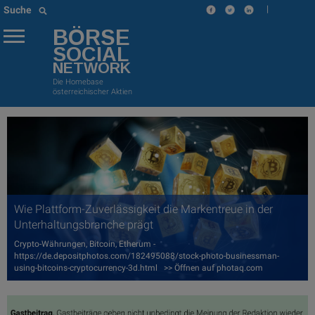
|
Suche
BÖRSE
SOCIAL
NETWORK
Die Homebase
österreichischer Aktien
Wie Plattform-Zuverlässigkeit die Markentreue in der
Unterhaltungsbranche prägt
Crypto-Währungen, Bitcoin, Etherum -
https://de.depositphotos.com/182495088/stock-photo-businessman-
using-bitcoins-cryptocurrency-3d.html >> Öffnen auf photaq.com