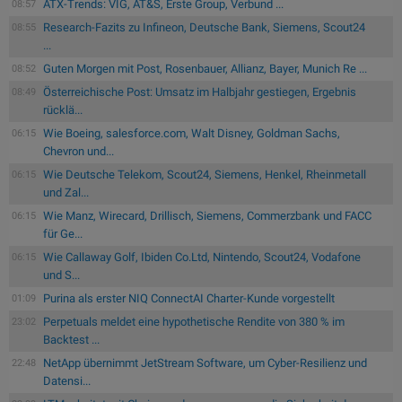
ATX-Trends: VIG, AT&S, Erste Group, Verbund ...
08:57
Research-Fazits zu Infineon, Deutsche Bank, Siemens, Scout24
08:55
...
Guten Morgen mit Post, Rosenbauer, Allianz, Bayer, Munich Re ...
08:52
Österreichische Post: Umsatz im Halbjahr gestiegen, Ergebnis
08:49
rücklä...
Wie Boeing, salesforce.com, Walt Disney, Goldman Sachs,
06:15
Chevron und...
Wie Deutsche Telekom, Scout24, Siemens, Henkel, Rheinmetall
06:15
und Zal...
Wie Manz, Wirecard, Drillisch, Siemens, Commerzbank und FACC
06:15
für Ge...
Wie Callaway Golf, Ibiden Co.Ltd, Nintendo, Scout24, Vodafone
06:15
und S...
Purina als erster NIQ ConnectAI Charter-Kunde vorgestellt
01:09
Perpetuals meldet eine hypothetische Rendite von 380 % im
23:02
Backtest ...
NetApp übernimmt JetStream Software, um Cyber-Resilienz und
22:48
Datensi...