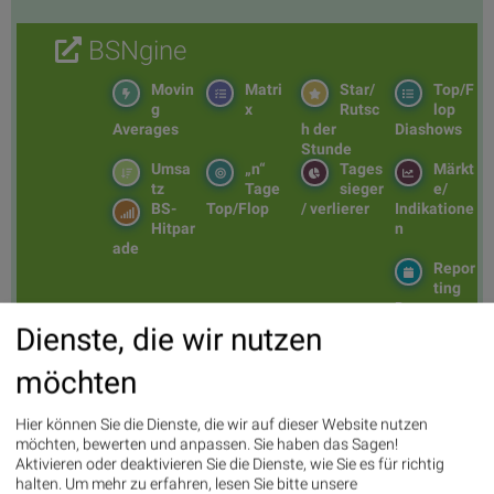
BSNgine
Movin
Matri
Star/
Top/F
g
x
Rutsc
lop
Averages
h der
Diashows
Stunde
Umsa
„n“
Tages
Märkt
tz
Tage
sieger
e/
BS-
Top/Flop
/ verlierer
Indikatione
Hitpar
n
ade
Repor
ting
Days
Dienste, die wir nutzen
möchten
Bildnachweis
1. Crypto-Währungen, Bitcoin, Etherum -
Hier können Sie die Dienste, die wir auf dieser Website nutzen
https://de.depositphotos.com/182495088/stock-photo-business...
-
>>
möchten, bewerten und anpassen. Sie haben das Sagen!
Öffnen auf photaq.com
Aktivieren oder deaktivieren Sie die Dienste, wie Sie es für richtig
halten.
Um mehr zu erfahren, lesen Sie bitte unsere