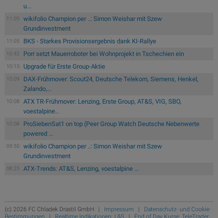
u...
wikifolio Champion per ..: Simon Weishar mit Szew
11:05
Grundinvestment
BKS - Starkes Provisionsergebnis dank KI-Rallye
11:05
Porr setzt Mauerroboter bei Wohnprojekt in Tschechien ein
10:42
Upgrade für Erste Group-Aktie
10:15
DAX-Frühmover: Scout24, Deutsche Telekom, Siemens, Henkel,
10:09
Zalando,...
ATX TR-Frühmover: Lenzing, Erste Group, AT&S, VIG, SBO,
10:08
voestalpine...
ProSiebenSat1 on top (Peer Group Watch Deutsche Nebenwerte
10:08
powered ...
wikifolio Champion per ..: Simon Weishar mit Szew
09:55
Grundinvestment
ATX-Trends: AT&S, Lenzing, voestalpine ...
08:25
(c) 2026 FC Chladek Drastil GmbH |
Impressum
|
Datenschutz- und Cookie-
Bestimmungen
|
Realtime Indikationen: L&S
|
End of Day Kurse: TeleTrader