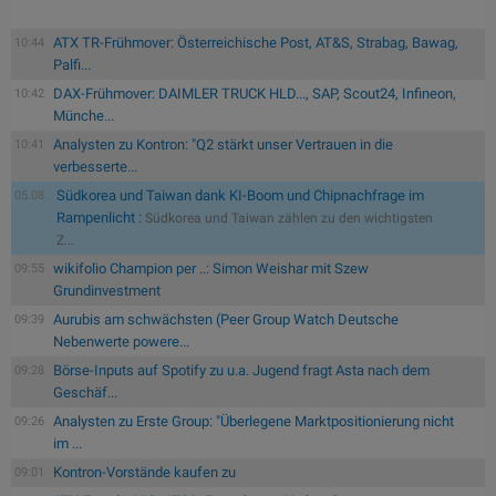
ATX TR-Frühmover: Österreichische Post, AT&S, Strabag, Bawag,
10:44
Palfi...
DAX-Frühmover: DAIMLER TRUCK HLD..., SAP, Scout24, Infineon,
10:42
Münche...
Analysten zu Kontron: "Q2 stärkt unser Vertrauen in die
10:41
verbesserte...
Südkorea und Taiwan dank KI-Boom und Chipnachfrage im
05.08.
Rampenlicht :
Südkorea und Taiwan zählen zu den wichtigsten
Z...
wikifolio Champion per ..: Simon Weishar mit Szew
09:55
Grundinvestment
Aurubis am schwächsten (Peer Group Watch Deutsche
09:39
Nebenwerte powere...
Börse-Inputs auf Spotify zu u.a. Jugend fragt Asta nach dem
09:28
Geschäf...
Analysten zu Erste Group: "Überlegene Marktpositionierung nicht
09:26
im ...
Kontron-Vorstände kaufen zu
09:01