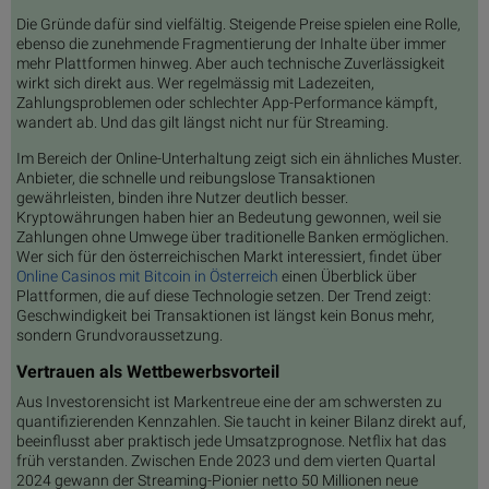
Die Gründe dafür sind vielfältig. Steigende Preise spielen eine Rolle,
ebenso die zunehmende Fragmentierung der Inhalte über immer
mehr Plattformen hinweg. Aber auch technische Zuverlässigkeit
wirkt sich direkt aus. Wer regelmässig mit Ladezeiten,
Zahlungsproblemen oder schlechter App-Performance kämpft,
wandert ab. Und das gilt längst nicht nur für Streaming.
Im Bereich der Online-Unterhaltung zeigt sich ein ähnliches Muster.
Anbieter, die schnelle und reibungslose Transaktionen
gewährleisten, binden ihre Nutzer deutlich besser.
Kryptowährungen haben hier an Bedeutung gewonnen, weil sie
Zahlungen ohne Umwege über traditionelle Banken ermöglichen.
Wer sich für den österreichischen Markt interessiert, findet über
Online Casinos mit Bitcoin in Österreich
einen Überblick über
Plattformen, die auf diese Technologie setzen. Der Trend zeigt:
Geschwindigkeit bei Transaktionen ist längst kein Bonus mehr,
sondern Grundvoraussetzung.
Vertrauen als Wettbewerbsvorteil
Aus Investorensicht ist Markentreue eine der am schwersten zu
quantifizierenden Kennzahlen. Sie taucht in keiner Bilanz direkt auf,
beeinflusst aber praktisch jede Umsatzprognose. Netflix hat das
früh verstanden. Zwischen Ende 2023 und dem vierten Quartal
2024 gewann der Streaming-Pionier netto 50 Millionen neue