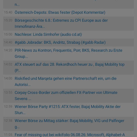
n...
Österreich-Depots: Etwas fester (Depot Kommentar)
15:40
Börsegeschichte 6.8.: Extremes zu CPI Europe aus der
15:20
Immofinanz-Ära...
Nachlese: Linda Simhofer (audio cd.at)
15:00
#gabb Jobradar: BKS, Andritz, Strabag (#gabb Radar)
14:40
PIR-News zu Kontron, Frequentis, Porr, BKS, Research zu Erste
14:20
Group...
ATX steuert auf das 28. Rekordhoch heuer zu , Bajaj Mobility top
14:02
(P...
Riskified und Marqeta gehen eine Partnerschaft ein, um die
14:00
Autorisi...
Corpay Cross-Border zum offiziellen FX-Partner von Ultimate
13:55
Sevens ...
Wiener Börse Party #1215: ATX fester, Bajaj Mobility Aktie der
12:59
Stun...
Wiener Börse zu Mittag stärker: Bajaj Mobility, VIG und Palfinger
12:38
g...
Fear of missing out bei wikifolio 06.08.26: Microsoft, Alphabet-A
11:05