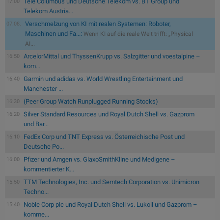
Tele Columbus und Deutsche Telekom vs. BT Group und
17:00
Telekom Austria...
Verschmelzung von KI mit realen Systemen: Roboter,
07.08.
Maschinen und Fa...:
Wenn KI auf die reale Welt trifft: „Physical
AI...
ArcelorMittal und ThyssenKrupp vs. Salzgitter und voestalpine –
16:50
kom...
Garmin und adidas vs. World Wrestling Entertainment und
16:40
Manchester ...
(Peer Group Watch Runplugged Running Stocks)
16:30
Silver Standard Resources und Royal Dutch Shell vs. Gazprom
16:20
und Bar...
FedEx Corp und TNT Express vs. Österreichische Post und
16:10
Deutsche Po...
Pfizer und Amgen vs. GlaxoSmithKline und Medigene –
16:00
kommentierter K...
TTM Technologies, Inc. und Semtech Corporation vs. Unimicron
15:50
Techno...
Noble Corp plc und Royal Dutch Shell vs. Lukoil und Gazprom –
15:40
komme...