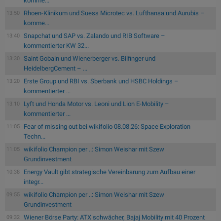
komme...
Rhoen-Klinikum und Suess Microtec vs. Lufthansa und Aurubis –
13:50
komme...
Snapchat und SAP vs. Zalando und RIB Software –
13:40
kommentierter KW 32...
Saint Gobain und Wienerberger vs. Bilfinger und
13:30
HeidelbergCement – ...
Erste Group und RBI vs. Sberbank und HSBC Holdings –
13:20
kommentierter ...
Lyft und Honda Motor vs. Leoni und Lion E-Mobility –
13:10
kommentierter ...
Fear of missing out bei wikifolio 08.08.26: Space Exploration
11:05
Techn...
wikifolio Champion per ..: Simon Weishar mit Szew
11:05
Grundinvestment
Energy Vault gibt strategische Vereinbarung zum Aufbau einer
10:38
integr...
wikifolio Champion per ..: Simon Weishar mit Szew
09:55
Grundinvestment
Wiener Börse Party: ATX schwächer, Bajaj Mobility mit 40 Prozent
09:32