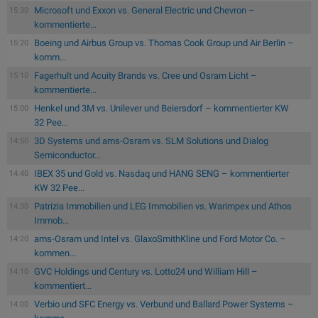
Microsoft und Exxon vs. General Electric und Chevron –
15:30
kommentierte...
Boeing und Airbus Group vs. Thomas Cook Group und Air Berlin –
15:20
komm...
Fagerhult und Acuity Brands vs. Cree und Osram Licht –
15:10
kommentierte...
Henkel und 3M vs. Unilever und Beiersdorf – kommentierter KW
15:00
32 Pee...
3D Systems und ams-Osram vs. SLM Solutions und Dialog
14:50
Semiconductor...
IBEX 35 und Gold vs. Nasdaq und HANG SENG – kommentierter
14:40
KW 32 Pee...
Patrizia Immobilien und LEG Immobilien vs. Warimpex und Athos
14:30
Immob...
ams-Osram und Intel vs. GlaxoSmithKline und Ford Motor Co. –
14:20
kommen...
GVC Holdings und Century vs. Lotto24 und William Hill –
14:10
kommentiert...
Verbio und SFC Energy vs. Verbund und Ballard Power Systems –
14:00