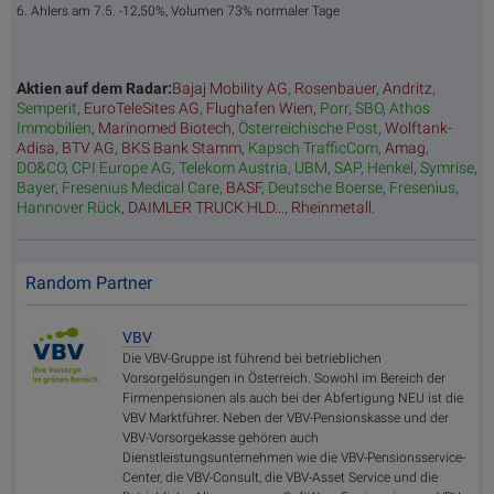
6. Ahlers am 7.5. -12,50%, Volumen 73% normaler Tage
Aktien auf dem Radar:
Bajaj Mobility AG
,
Rosenbauer
,
Andritz
,
Semperit
,
EuroTeleSites AG
,
Flughafen Wien
,
Porr
,
SBO
,
Athos
Immobilien
,
Marinomed Biotech
,
Österreichische Post
,
Wolftank-
Adisa
,
BTV AG
,
BKS Bank Stamm
,
Kapsch TrafficCom
,
Amag
,
DO&CO
,
CPI Europe AG
,
Telekom Austria
,
UBM
,
SAP
,
Henkel
,
Symrise
,
Bayer
,
Fresenius Medical Care
,
BASF
,
Deutsche Boerse
,
Fresenius
,
Hannover Rück
,
DAIMLER TRUCK HLD...
,
Rheinmetall
.
Random Partner
VBV
Die VBV-Gruppe ist führend bei betrieblichen
Vorsorgelösungen in Österreich. Sowohl im Bereich der
Firmenpensionen als auch bei der Abfertigung NEU ist die
VBV Marktführer. Neben der VBV-Pensionskasse und der
VBV-Vorsorgekasse gehören auch
Dienstleistungsunternehmen wie die VBV-Pensionsservice-
Center, die VBV-Consult, die VBV-Asset Service und die