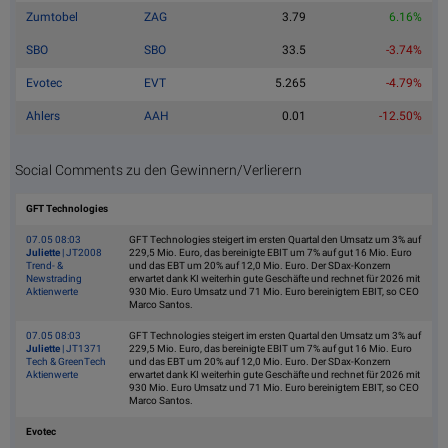
Zumtobel
ZAG
3.79
6.16%
SBO
SBO
33.5
-3.74%
Evotec
EVT
5.265
-4.79%
Ahlers
AAH
0.01
-12.50%
Social Comments zu den Gewinnern/Verlierern
GFT Technologies
07.05 08:03
GFT Technologies steigert im ersten Quartal den Umsatz um 3% auf
Juliette
| JT2008
229,5 Mio. Euro, das bereinigte EBIT um 7% auf gut 16 Mio. Euro
Trend- &
und das EBT um 20% auf 12,0 Mio. Euro. Der SDax-Konzern
Newstrading
erwartet dank KI weiterhin gute Geschäfte und rechnet für 2026 mit
Aktienwerte
930 Mio. Euro Umsatz und 71 Mio. Euro bereinigtem EBIT, so CEO
Marco Santos.
07.05 08:03
GFT Technologies steigert im ersten Quartal den Umsatz um 3% auf
Juliette
| JT1371
229,5 Mio. Euro, das bereinigte EBIT um 7% auf gut 16 Mio. Euro
Tech & GreenTech
und das EBT um 20% auf 12,0 Mio. Euro. Der SDax-Konzern
Aktienwerte
erwartet dank KI weiterhin gute Geschäfte und rechnet für 2026 mit
930 Mio. Euro Umsatz und 71 Mio. Euro bereinigtem EBIT, so CEO
Marco Santos.
Evotec