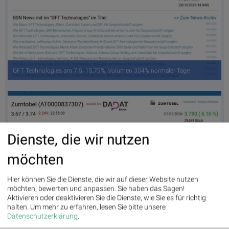
GFT Technologies am 7.5. 15,79%, Volumen 304% normaler Tage
Dienste, die wir nutzen
möchten
Hier können Sie die Dienste, die wir auf dieser Website nutzen
möchten, bewerten und anpassen. Sie haben das Sagen!
Aktivieren oder deaktivieren Sie die Dienste, wie Sie es für richtig
Zumtobel am 7.5. 6,16%, Volumen 98% normaler Tage
halten.
Um mehr zu erfahren, lesen Sie bitte unsere
Datenschutzerklärung
.