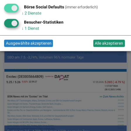
Börse Social Defaults
(immer erforderlich)
↓
2
Dienste
Besucher-Statistiken
↓
1
Dienst
Ausgewählte akzeptieren
Alle akzeptieren
SBO am 7.5. -3,74%, Volumen 96% normaler Tage