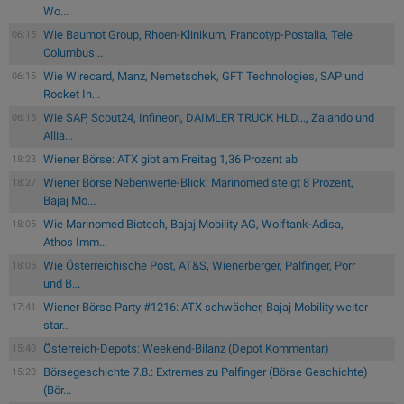
Wo...
Wie Baumot Group, Rhoen-Klinikum, Francotyp-Postalia, Tele
06:15
Columbus...
Wie Wirecard, Manz, Nemetschek, GFT Technologies, SAP und
06:15
Rocket In...
Wie SAP, Scout24, Infineon, DAIMLER TRUCK HLD..., Zalando und
06:15
Allia...
Wiener Börse: ATX gibt am Freitag 1,36 Prozent ab
18:28
Wiener Börse Nebenwerte-Blick: Marinomed steigt 8 Prozent,
18:27
Bajaj Mo...
Wie Marinomed Biotech, Bajaj Mobility AG, Wolftank-Adisa,
18:05
Athos Imm...
Wie Österreichische Post, AT&S, Wienerberger, Palfinger, Porr
18:05
und B...
Wiener Börse Party #1216: ATX schwächer, Bajaj Mobility weiter
17:41
star...
Österreich-Depots: Weekend-Bilanz (Depot Kommentar)
15:40
Börsegeschichte 7.8.: Extremes zu Palfinger (Börse Geschichte)
15:20
(Bör...