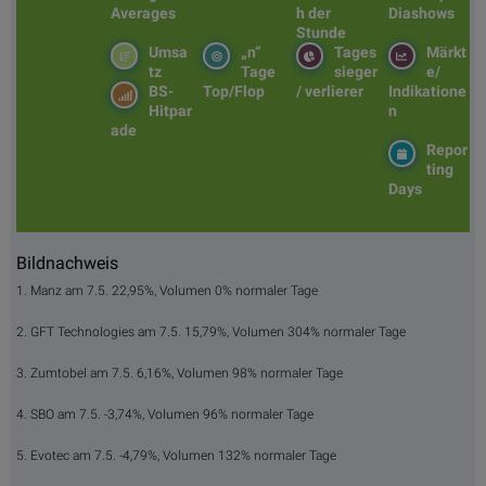
Averages
h der
Diashows
Stunde
Umsa
„n“
Tages
Märkt
tz
Tage
sieger
e/
BS-
Top/Flop
/ verlierer
Indikatione
Hitpar
n
ade
Repor
ting
Days
Bildnachweis
1. Manz am 7.5. 22,95%, Volumen 0% normaler Tage
2. GFT Technologies am 7.5. 15,79%, Volumen 304% normaler Tage
3. Zumtobel am 7.5. 6,16%, Volumen 98% normaler Tage
4. SBO am 7.5. -3,74%, Volumen 96% normaler Tage
5. Evotec am 7.5. -4,79%, Volumen 132% normaler Tage