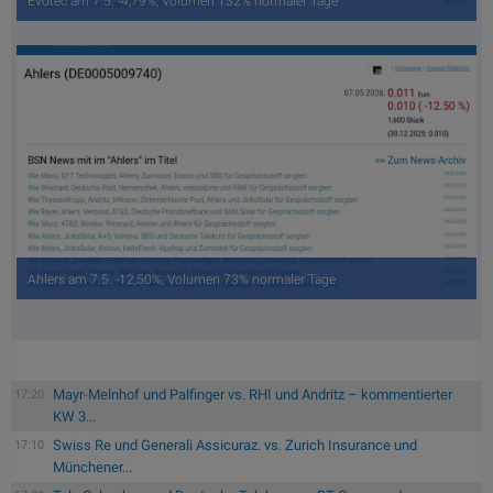
Evotec am 7.5. -4,79%, Volumen 132% normaler Tage
Ahlers am 7.5. -12,50%, Volumen 73% normaler Tage
Mayr-Melnhof und Palfinger vs. RHI und Andritz – kommentierter
17:20
KW 3...
Swiss Re und Generali Assicuraz. vs. Zurich Insurance und
17:10
Münchener...