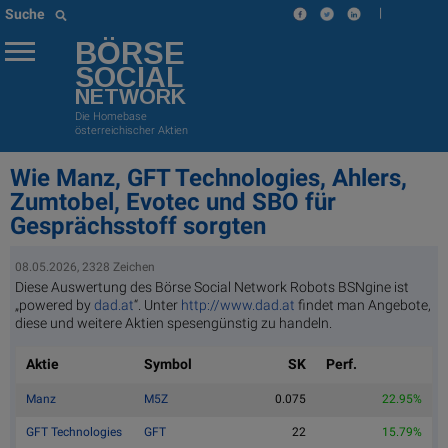
|
Suche
BÖRSE
SOCIAL
NETWORK
Die Homebase
österreichischer Aktien
Wie Manz, GFT Technologies, Ahlers,
Zumtobel, Evotec und SBO für
Gesprächsstoff sorgten
08.05.2026, 2328 Zeichen
Diese Auswertung des Börse Social Network Robots BSNgine ist
„powered by
dad.at
“. Unter
http://www.dad.at
findet man Angebote,
diese und weitere Aktien spesengünstig zu handeln.
Aktie
Symbol
SK
Perf.
Manz
M5Z
0.075
22.95%
GFT Technologies
GFT
22
15.79%