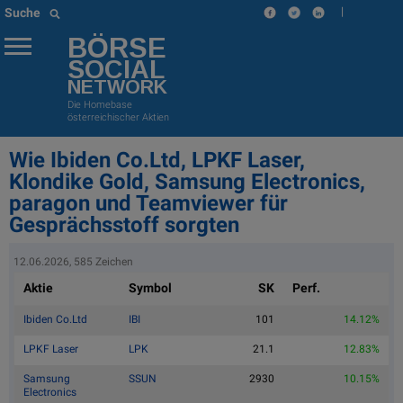
|
Suche
BÖRSE
SOCIAL
NETWORK
Die Homebase
österreichischer Aktien
Wie Ibiden Co.Ltd, LPKF Laser,
Klondike Gold, Samsung Electronics,
paragon und Teamviewer für
Gesprächsstoff sorgten
12.06.2026, 585 Zeichen
Aktie
Symbol
SK
Perf.
Ibiden Co.Ltd
IBI
101
14.12%
LPKF Laser
LPK
21.1
12.83%
Samsung
SSUN
2930
10.15%
Electronics