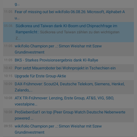
g...
Fear of missing out bei wikifolio 06.08.26: Microsoft, Alphabet-A
11:05
u...
Südkorea und Taiwan dank KI-Boom und Chipnachfrage im
05.08.
Rampenlicht :
Südkorea und Taiwan zählen zu den wichtigsten
Z...
wikifolio Champion per ..: Simon Weishar mit Szew
11:05
Grundinvestment
BKS - Starkes Provisionsergebnis dank KI-Rallye
11:05
Porr setzt Mauerroboter bei Wohnprojekt in Tschechien ein
10:42
Upgrade für Erste Group-Aktie
10:15
DAX-Frühmover: Scout24, Deutsche Telekom, Siemens, Henkel,
10:09
Zalando,...
ATX TR-Frühmover: Lenzing, Erste Group, AT&S, VIG, SBO,
10:08
voestalpine...
ProSiebenSat1 on top (Peer Group Watch Deutsche Nebenwerte
10:08
powered ...
wikifolio Champion per ..: Simon Weishar mit Szew
09:55
Grundinvestment