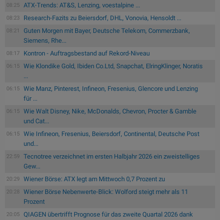
ATX-Trends: AT&S, Lenzing, voestalpine ...
08:25
Research-Fazits zu Beiersdorf, DHL, Vonovia, Hensoldt ...
08:23
Guten Morgen mit Bayer, Deutsche Telekom, Commerzbank,
08:21
Siemens, Rhe...
Kontron - Auftragsbestand auf Rekord-Niveau
08:17
Wie Klondike Gold, Ibiden Co.Ltd, Snapchat, ElringKlinger, Noratis
06:15
...
Wie Manz, Pinterest, Infineon, Fresenius, Glencore und Lenzing
06:15
für ...
Wie Walt Disney, Nike, McDonalds, Chevron, Procter & Gamble
06:15
und Cat...
Wie Infineon, Fresenius, Beiersdorf, Continental, Deutsche Post
06:15
und...
Tecnotree verzeichnet im ersten Halbjahr 2026 ein zweistelliges
22:59
Gew...
Wiener Börse: ATX legt am Mittwoch 0,7 Prozent zu
20:29
Wiener Börse Nebenwerte-Blick: Wolford steigt mehr als 11
20:28
Prozent
QIAGEN übertrifft Prognose für das zweite Quartal 2026 dank
20:05