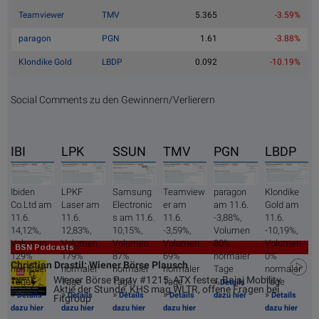
Teamviewer
TMV
5.365
-3.59%
paragon
PGN
1.61
-3.88%
Klondike Gold
LBDP
0.092
-10.19%
Social Comments zu den Gewinnern/Verlierern
IBI
LPK
SSUN
TMV
PGN
LBDP
Ibiden
LPKF
Samsung
Teamview
paragon
Klondike
Co.Ltd am
Laser am
Electronic
er am
am 11.6.
Gold am
11.6.
11.6.
s am 11.6.
11.6.
-3,88%,
11.6.
14,12%,
12,83%,
10,15%,
-3,59%,
Volumen
-10,19%,
Volumen
Volumen
Volumen
Volumen
80%
Volumen
BSN Podcasts
129%
179%
87%
69%
normaler
0%
Christian Drastil: Wiener Börse Plausch
normaler
normaler
normaler
normaler
Tage
normaler
Wiener Börse Party #1215: ATX fester, Bajaj Mobility
»
Tage
Tage
Tage
Tage
Tage
Details
Aktie der Stunde, KHS mag WLTR, offene Fragen bei
»
»
»
»
»
Details
Details
Details
Details
dazu hier
Details
Fitgroup
dazu hier
dazu hier
dazu hier
dazu hier
dazu hier