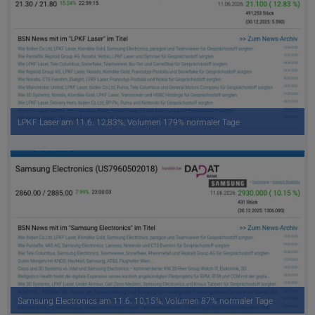
LPKF Laser am 11.6. 12,83%, Volumen 179% normaler Tage
Samsung Electronics am 11.6. 10,15%, Volumen 87% normaler Tage