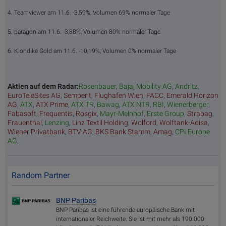
4. Teamviewer am 11.6. -3,59%, Volumen 69% normaler Tage
5. paragon am 11.6. -3,88%, Volumen 80% normaler Tage
6. Klondike Gold am 11.6. -10,19%, Volumen 0% normaler Tage
Aktien auf dem Radar:
Rosenbauer
,
Bajaj Mobility AG
,
Andritz
,
EuroTeleSites AG
,
Semperit
,
Flughafen Wien
,
FACC
,
Emerald Horizon
AG
,
ATX
,
ATX Prime
,
ATX TR
,
Bawag
,
ATX NTR
,
RBI
,
Wienerberger
,
Fabasoft
,
Frequentis
,
Rosgix
,
Mayr-Melnhof
,
Erste Group
,
Strabag
,
Frauenthal
,
Lenzing
,
Linz Textil Holding
,
Wolford
,
Wolftank-Adisa
,
Wiener Privatbank
,
BTV AG
,
BKS Bank Stamm
,
Amag
,
CPI Europe
AG
.
Random Partner
BNP Paribas
BNP Paribas ist eine führende europäische Bank mit
internationaler Reichweite. Sie ist mit mehr als 190.000