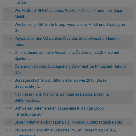
solider...
Wie Wolford, RHI Magnesita, Wolftank-Adisa, Frauenthal, Bajaj
18:05
Mobil...
Wie Lenzing, RBI, Erste Group, voestalpine, AT&S und Strabag für
18:05
Ge...
Paysafe vor den Q2-Zahlen: Was das eCash-Geschäft leisten
17:33
muss
Online Casino schnelle Auszahlung Österreich 2026 – worauf
17:26
Spieler ...
Österreich-Depots: Stockpicking Österreich zu Mittag auf Rekord
15:40
(De...
Börsegeschichte 5.8.: Bitte wieder so wie 2016 (Börse
15:20
Geschichte) (...
Nachlese: Hans Wanovits Barrique de Beurse, Drastil &
15:00
Seltenreich s...
Schweizer Unternehmen bauen eine KI-fähige Cloud-
14:44
Infrastruktur auf
Unser Volumensrobot sagt: Bajaj Mobility, Andritz (#gabb Radar)
14:40
PIR-News: Hohe Aktienumsätze im Juli, Research zu AT&S,
14:20