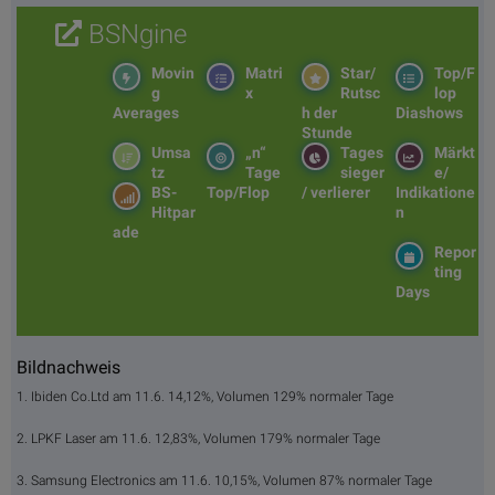
BSNgine
Movin
Matri
Star/
Top/F
g
x
Rutsc
lop
Averages
h der
Diashows
Stunde
Umsa
„n“
Tages
Märkt
tz
Tage
sieger
e/
BS-
Top/Flop
/ verlierer
Indikatione
Hitpar
n
ade
Repor
ting
Days
Bildnachweis
1. Ibiden Co.Ltd am 11.6. 14,12%, Volumen 129% normaler Tage
2. LPKF Laser am 11.6. 12,83%, Volumen 179% normaler Tage
3. Samsung Electronics am 11.6. 10,15%, Volumen 87% normaler Tage