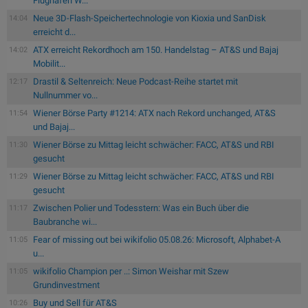
Flughafen W...
Neue 3D-Flash-Speichertechnologie von Kioxia und SanDisk
14:04
erreicht d...
ATX erreicht Rekordhoch am 150. Handelstag – AT&S und Bajaj
14:02
Mobilit...
Drastil & Seltenreich: Neue Podcast-Reihe startet mit
12:17
Nullnummer vo...
Wiener Börse Party #1214: ATX nach Rekord unchanged, AT&S
11:54
und Bajaj...
Wiener Börse zu Mittag leicht schwächer: FACC, AT&S und RBI
11:30
gesucht
Wiener Börse zu Mittag leicht schwächer: FACC, AT&S und RBI
11:29
gesucht
Zwischen Polier und Todesstern: Was ein Buch über die
11:17
Baubranche wi...
Fear of missing out bei wikifolio 05.08.26: Microsoft, Alphabet-A
11:05
u...
wikifolio Champion per ..: Simon Weishar mit Szew
11:05
Grundinvestment
Buy und Sell für AT&S
10:26