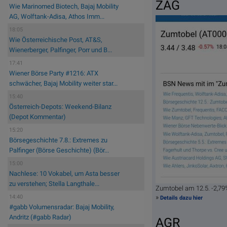
ZAG
Wie Marinomed Biotech, Bajaj Mobility
AG, Wolftank-Adisa, Athos Imm...
18:05
Wie Österreichische Post, AT&S,
Wienerberger, Palfinger, Porr und B...
17:41
Wiener Börse Party #1216: ATX
schwächer, Bajaj Mobility weiter star...
15:40
Österreich-Depots: Weekend-Bilanz
(Depot Kommentar)
15:20
Börsegeschichte 7.8.: Extremes zu
Palfinger (Börse Geschichte) (Bör...
15:00
Nachlese: 10 Vokabel, um Asta besser
zu verstehen; Stella Langthale...
Zumtobel am 12.5. -2,7
»
14:40
Details dazu hier
#gabb Volumensradar: Bajaj Mobility,
Andritz (#gabb Radar)
AGR