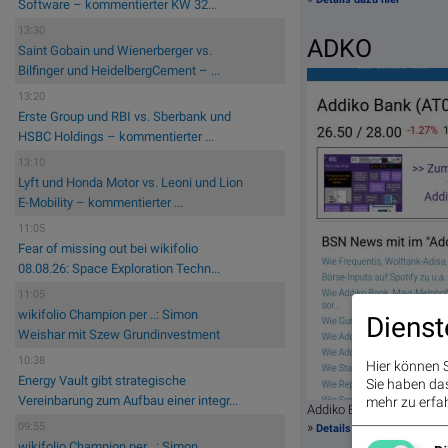
Software – kommentierter KW 32...
13:30
ADKO
Saint Gobain und Wienerberger vs.
Bilfinger und HeidelbergCement – ...
13:20
Erste Group und RBI vs. Sberbank und
HSBC Holdings – kommentierter ...
13:10
Lyft und Honda Motor vs. Leoni und Lion
E-Mobility – kommentierter ...
11:05
Fear of missing out bei wikifolio
08.08.26: Space Exploration Techn...
11:05
wikifolio Champion per ..: Simon
Dienst
Weishar mit Szew Grundinvestment
10:38
Hier können S
Energy Vault gibt strategische
Sie haben das 
Vereinbarung zum Aufbau einer integr...
mehr zu erfah
Addiko Bank am 12.5. 5,
»
09:55
Details dazu hier
wikifolio Champion per ..: Simon