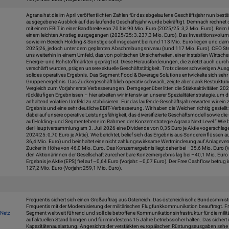
Agrana hat die im April veröffentlichten Zahlen für das abgelaufene Geschäftsjahr nun bestät
ausgegebene Ausblick auf das laufende Geschäftsjahr wurde bekräftigt. Demnach rechnet
mit einem EBIT in einer Bandbreite von 70 bis 90 Mio. Euro (2025/25: 3,2 Mio. Euro). Be
einem leichten Anstieg ausgegangen (2025/25: 3.237,3 Mio. Euro). Das Investitionsvolu
sowie im Bereich Holding & Sonstige soll insgesamt bei rund 113 Mio. Euro liegen und dam
2025|26, jedoch unter dem geplanten Abschreibungsniveau (rund 117 Mio. Euro). CEO Ste
uns weiterhin in einem Umfeld, das von politischen Unsicherheiten, einer instabilen Wirtscha
Energie- und Rohstoffmärkten geprägt ist. Diese Herausforderungen, die zuletzt auch dur
verschärft wurden, prägen unsere aktuelle Geschäftstätigkeit. Trotz dieser schwierigen A
solides operatives Ergebnis. Das Segment Food & Beverage Solutions entwickelte sich sehr g
Gruppenergebnis. Das Zuckergeschäft blieb operativ schwach, zeigte aber dank Restruk
Vergleich zum Vorjahr erste Verbesserungen. Demgegenüber litten die Stärkeaktivitäten 2
rückläufigen Ergebnissen – hier arbeiten wir intensiv an unserer Spezialitätenstrategie, um
anhaltend volatilen Umfeld zu stabilisieren. Für das laufende Geschäftsjahr erwarten wir ein
Ergebnis und eine sehr deutliche EBIT-Verbesserung. Wir haben die Weichen richtig gestellt:
dabei auf unsere operative Leistungsfähigkeit, das diversifizierte Geschäftsmodell sowie die
auf Holding- und Segmentebene im Rahmen der Konzernstrategie Agrana Next Level.“ Wie be
der Hauptversammlung am 3. Juli 2026 eine Dividende von 0,35 Euro je Aktie vogerschlage
2024|25: 0,70 Euro je Aktie). Wie berichtet, belief sich das Ergebnis aus Sondereinflüssen a
36,4 Mio. Euro) und beinhaltet eine nicht zahlungswirksame Wertminderung auf Anlage
Zucker in Höhe von 46,0 Mio. Euro. Das Konzernergebnis liegt daher bei –35,6 Mio. Euro (Vo
den Aktionärinnen der Gesellschaft zurechenbare Konzernergebnis lag bei –40,1 Mio. Euro (
Ergebnis je Aktie (EPS) fiel auf –0,64 Euro (Vorjahr: –0,07 Euro). Der Free Cashflow betrug
127,2 Mio. Euro (Vorjahr: 259,1 Mio. Euro).
Frequentis sichert sich einen Großauftrag aus Österreich. Das österreichische Bundesminist
Frequentis mit der Modernisierung der militärischen Flugfunkkommunikation beauftragt. Fr
mNetz
Segment weltweit führend und soll die betroffene Kommunikationsinfrastruktur für die mili
auf aktuellen Stand bringen und für mindestens 15 Jahre betriebssicher halten. Das sichert 
Kapazitätenauslastung. Angesichts der verstärkten europäischen Rüstungsausgaben sehe ic