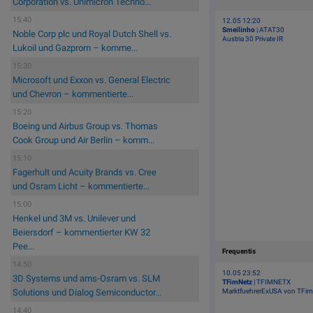
Corporation vs. Unimicron Techno...
15:40
12.05 12:20
Smeilinho
| ATAT30
Noble Corp plc und Royal Dutch Shell vs.
Austria 30 Private IR
Lukoil und Gazprom – komme...
15:30
Microsoft und Exxon vs. General Electric
und Chevron – kommentierte...
15:20
Boeing und Airbus Group vs. Thomas
Cook Group und Air Berlin – komm...
15:10
Fagerhult und Acuity Brands vs. Cree
und Osram Licht – kommentierte...
15:00
Henkel und 3M vs. Unilever und
Beiersdorf – kommentierter KW 32
Pee...
Frequentis
14:50
10.05 23:52
3D Systems und ams-Osram vs. SLM
TFimNetz
| TFIMNETX
MarktfuehrerExUSA von TFi
Solutions und Dialog Semiconductor...
14:40