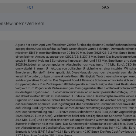
FQT
69.5
n Gewinnern/Verlierern
Agrana hat die im April veröffentlichten Zahlen für das abgelaufene Geschäftsjahr nun bestät
ausgegebene Ausblick auf das laufende Geschäftsjahr wurde bekräftigt. Demnach rechnet
mit einem EBIT in einer Bandbreite von 70 bis 90 Mio. Euro (2025/25: 3,2 Mio. Euro). Be
einem leichten Anstieg ausgegangen (2025/25: 3.237,3 Mio. Euro). Das Investitionsvolu
sowie im Bereich Holding & Sonstige soll insgesamt bei rund 113 Mio. Euro liegen und dam
2025|26, jedoch unter dem geplanten Abschreibungsniveau (rund 117 Mio. Euro). CEO Ste
uns weiterhin in einem Umfeld, das von politischen Unsicherheiten, einer instabilen Wirtscha
Energie- und Rohstoffmärkten geprägt ist. Diese Herausforderungen, die zuletzt auch dur
verschärft wurden, prägen unsere aktuelle Geschäftstätigkeit. Trotz dieser schwierigen A
solides operatives Ergebnis. Das Segment Food & Beverage Solutions entwickelte sich sehr g
Gruppenergebnis. Das Zuckergeschäft blieb operativ schwach, zeigte aber dank Restruk
Vergleich zum Vorjahr erste Verbesserungen. Demgegenüber litten die Stärkeaktivitäten 2
rückläufigen Ergebnissen – hier arbeiten wir intensiv an unserer Spezialitätenstrategie, um
anhaltend volatilen Umfeld zu stabilisieren. Für das laufende Geschäftsjahr erwarten wir ein
Ergebnis und eine sehr deutliche EBIT-Verbesserung. Wir haben die Weichen richtig gestellt:
dabei auf unsere operative Leistungsfähigkeit, das diversifizierte Geschäftsmodell sowie die
auf Holding- und Segmentebene im Rahmen der Konzernstrategie Agrana Next Level.“ Wie be
der Hauptversammlung am 3. Juli 2026 eine Dividende von 0,35 Euro je Aktie vogerschlage
2024|25: 0,70 Euro je Aktie). Wie berichtet, belief sich das Ergebnis aus Sondereinflüssen a
36,4 Mio. Euro) und beinhaltet eine nicht zahlungswirksame Wertminderung auf Anlage
Zucker in Höhe von 46,0 Mio. Euro. Das Konzernergebnis liegt daher bei –35,6 Mio. Euro (Vo
den Aktionärinnen der Gesellschaft zurechenbare Konzernergebnis lag bei –40,1 Mio. Euro (
Ergebnis je Aktie (EPS) fiel auf –0,64 Euro (Vorjahr: –0,07 Euro). Der Free Cashflow betrug
127,2 Mio. Euro (Vorjahr: 259,1 Mio. Euro).