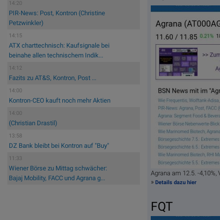
14:20
PIR-News: Post, Kontron (Christine
Petzwinkler)
14:15
ATX charttechnisch: Kaufsignale bei
beinahe allen technischem Indik...
14:12
Fazits zu AT&S, Kontron, Post ...
14:00
Kontron-CEO kauft noch mehr Aktien
14:00
(Christian Drastil)
13:58
DZ Bank bleibt bei Kontron auf "Buy"
11:33
Wiener Börse zu Mittag schwächer:
Agrana am 12.5. -4,10%
Bajaj Mobility, FACC und Agrana g...
»
Details dazu hier
FQT