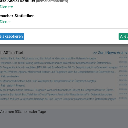
rse Social Defaults
(immer erforderlich)
Dienste
sucher-Statistiken
Dienst
 akzeptieren
Alle
, Volumen 50% normaler Tage