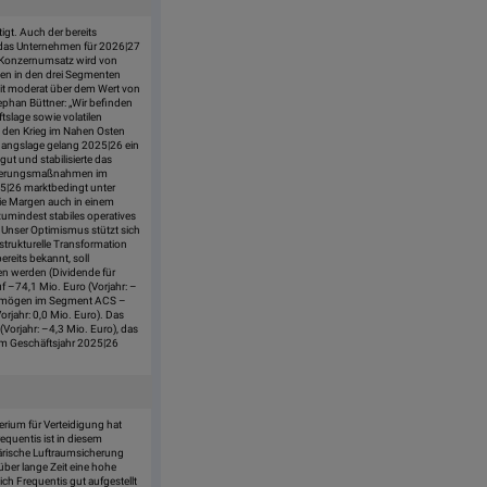
igt. Auch der bereits
 das Unternehmen für 2026|27
im Konzernumsatz wird von
men in den drei Segmenten
it moderat über dem Wert von
phan Büttner: „Wir befinden
ftslage sowie volatilen
ch den Krieg im Nahen Osten
usgangslage gelang 2025|26 ein
ut und stabilisierte das
turierungsmaßnahmen im
025|26 marktbedingt unter
 die Margen auch in einem
 zumindest stabiles operatives
 Unser Optimismus stützt sich
 strukturelle Transformation
reits bekannt, soll
n werden (Dividende für
uf –74,1 Mio. Euro (Vorjahr: –
vermögen im Segment ACS –
rjahr: 0,0 Mio. Euro). Das
Vorjahr: –4,3 Mio. Euro), das
 im Geschäftsjahr 2025|26
erium für Verteidigung hat
equentis ist in diesem
tärische Luftraumsicherung
über lange Zeit eine hohe
h Frequentis gut aufgestellt