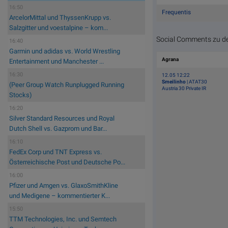
16:50
Frequentis
ArcelorMittal und ThyssenKrupp vs.
Salzgitter und voestalpine – kom...
Social Comments zu de
16:40
Garmin und adidas vs. World Wrestling
Agrana
Entertainment und Manchester ...
16:30
12.05 12:22
Smeilinho
| ATAT30
(Peer Group Watch Runplugged Running
Austria 30 Private IR
Stocks)
16:20
Silver Standard Resources und Royal
Dutch Shell vs. Gazprom und Bar...
16:10
FedEx Corp und TNT Express vs.
Österreichische Post und Deutsche Po...
16:00
Pfizer und Amgen vs. GlaxoSmithKline
und Medigene – kommentierter K...
15:50
TTM Technologies, Inc. und Semtech