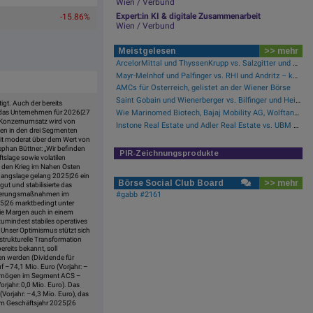
Wien / Verbund
Expert:in KI & digitale Zusammenarbeit
-15.86%
Wien / Verbund
Meistgelesen
>> mehr
ArcelorMittal und ThyssenKrupp vs. Salzgitter und voestalpine – kommentierter KW 32 Peer Group Watch Stahl
Mayr-Melnhof und Palfinger vs. RHI und Andritz – kommentierter KW 32 Peer Group Watch Zykliker Österreich
AMCs für Österreich, gelistet an der Wiener Börse
Saint Gobain und Wienerberger vs. Bilfinger und HeidelbergCement – kommentierter KW 32 Peer Group Watch Bau & Baustoffe
igt. Auch der bereits
 das Unternehmen für 2026|27
Wie Marinomed Biotech, Bajaj Mobility AG, Wolftank-Adisa, Athos Immobilien, Rosenbauer und Telekom Austria für Gesprächsstoff in Österreich sorgten
im Konzernumsatz wird von
Instone Real Estate und Adler Real Estate vs. UBM und Vonovia SE – kommentierter KW 17 Peer Group Watch Immobilien
men in den drei Segmenten
it moderat über dem Wert von
phan Büttner: „Wir befinden
PIR-Zeichnungsprodukte
ftslage sowie volatilen
ch den Krieg im Nahen Osten
usgangslage gelang 2025|26 ein
Börse Social Club Board
>> mehr
ut und stabilisierte das
turierungsmaßnahmen im
#gabb #2161
025|26 marktbedingt unter
 die Margen auch in einem
 zumindest stabiles operatives
 Unser Optimismus stützt sich
 strukturelle Transformation
reits bekannt, soll
n werden (Dividende für
uf –74,1 Mio. Euro (Vorjahr: –
vermögen im Segment ACS –
rjahr: 0,0 Mio. Euro). Das
Vorjahr: –4,3 Mio. Euro), das
 im Geschäftsjahr 2025|26