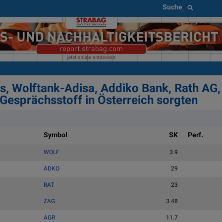
Suche
s, Wolftank-Adisa, Addiko Bank, Rath AG
Gesprächsstoff in Österreich sorgten
Symbol
SK
Perf.
WOLF
3.9
ADKO
29
RAT
23
ZAG
3.48
AGR
11.7