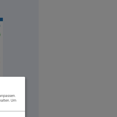
 anpassen.
halten.
Um