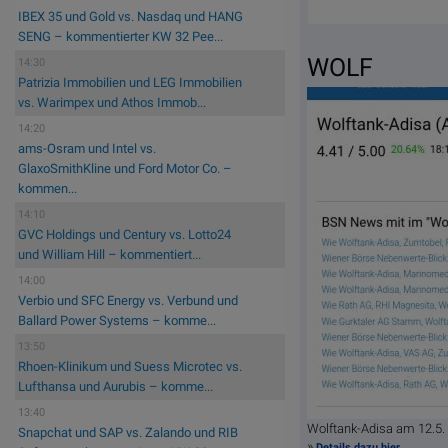
IBEX 35 und Gold vs. Nasdaq und HANG
SENG – kommentierter KW 32 Pee...
WOLF
14:30
Patrizia Immobilien und LEG Immobilien
vs. Warimpex und Athos Immob...
14:20
ams-Osram und Intel vs.
GlaxoSmithKline und Ford Motor Co. –
kommen...
14:10
GVC Holdings und Century vs. Lotto24
und William Hill – kommentiert...
14:00
Verbio und SFC Energy vs. Verbund und
Ballard Power Systems – komme...
13:50
Rhoen-Klinikum und Suess Microtec vs.
Lufthansa und Aurubis – komme...
13:40
Wolftank-Adisa am 12.5
Snapchat und SAP vs. Zalando und RIB
»
Details dazu hier