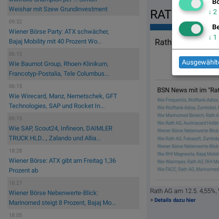
Bö
Weishar mit Szew Grundinvestment
RAT
↓
2
09:32
Be
Wiener Börse Party: ATX schwächer,
↓
1
Bajaj Mobility mit 40 Prozent Wo...
06:15
Ausgewählte
Wie Baumot Group, Rhoen-Klinikum,
Francotyp-Postalia, Tele Columbus...
06:15
Wie Wirecard, Manz, Nemetschek, GFT
Technologies, SAP und Rocket In...
06:15
Wie SAP, Scout24, Infineon, DAIMLER
TRUCK HLD..., Zalando und Allia...
18:28
Wiener Börse: ATX gibt am Freitag 1,36
Prozent ab
18:27
Rath AG am 12.5. 4,55%
Wiener Börse Nebenwerte-Blick:
»
Details dazu hier
Marinomed steigt 8 Prozent, Bajaj Mo...
18:05