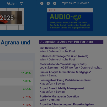
Impressum
|
Cookies
Aktien ▽
NEU
, Agrana und
Ausgewählte Jobs von PIR-Partnern
.net Developer (f/m/d)
Wien / Österreichische Post
Datenschutzmanager*in Wien (w/m/d)
Wien / Österreichische Post
Stellvertretende Teamleitung (w/m/d)
Logistikzentrum 6965 Wolfurt / Österreichische Post
Junior Analyst International Mortgages*
11.43%
Wien / Bawag
Leasingabwicklung Vertriebsinnendienst
5.07%
Klagenfurt / Bawag
Expert Asset Liability Management
4.55%
Klagenfurt / Bawag
Portfolio Manager:in Operation
-2.79%
Wien / Verbund
Expert:in Bilanzierung mit Projektaufgaben
-4.10%