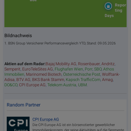
Repor
ting
Days
Bildnachweis
1. BSN Group Versicherer Performancevergleich YTD, Stand: 09.05.2026
Aktien auf dem Radar:
Bajaj Mobility AG
,
Rosenbauer
,
Andritz
,
Semperit
,
EuroTeleSites AG
,
Flughafen Wien
,
Porr
,
SBO
,
Athos
Immobilien
,
Marinomed Biotech
,
Österreichische Post
,
Wolftank-
Adisa
,
BTV AG
,
BKS Bank Stamm
,
Kapsch TrafficCom
,
Amag
,
DO&CO
,
CPI Europe AG
,
Telekom Austria
,
UBM
.
Random Partner
CPI Europe AG
Die CPI Europe AG ist ein börsenotierter gewerblicher
Immobilienkonzern, der seine Aktivitäten auf die Segmente