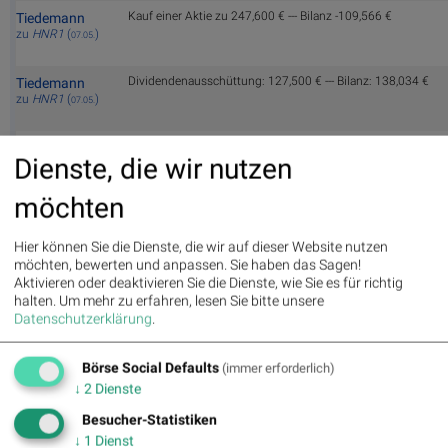
Kauf einer Aktie zu 247,600 € --- Bilanz -109,566 €
Tiedemann
zu
HNR1
(
)
07.05.
Dividendenausschüttung: 127,500 € --- Bilanz: 138,034 €
Tiedemann
zu
HNR1
(
)
07.05.
HNR1
aleta123
Dienste, die wir nutzen
zu
HNR1
(
)
07.05.
möchten
Dividendenzahlung am 07.05.2026. Hannover Rück hat die B
rabe5976
(+ € 3,50) erhöht. Das entspricht einen Dividendenanstieg v
zu
HNR1
(
)
07.05.
regelmäßig gezahlt und wurde nicht gesenkt. Für die letzten
Hier können Sie die Dienste, die wir auf dieser Website nutzen
Dividenerhöhung 22,70 % und für die letzten 10 Jahre 14,40
möchten, bewerten und anpassen. Sie haben das Sagen!
Kerninvestment meines wikifolios „Europa Dividenden Cha
Aktivieren oder deaktivieren Sie die Dienste, wie Sie es für richtig
(https://www.wikifolio.com/de/de/w/wf20211012)
halten.
Um mehr zu erfahren, lesen Sie bitte unsere
Datenschutzerklärung
.
Rebalancing: Kauf von 1 Anteil á € 246,60
rabe5976
zu
HNR1
(
)
07.05.
Börse Social Defaults
(immer erforderlich)
↓
2
Dienste
Dividendenzahlung von 255,00 Euro.
ThuringiaInvest
zu
HNR1
(
)
Besucher-Statistiken
07.05.
↓
1
Dienst