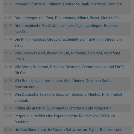
Research-Fazits zu Infineon, Deutsche Bank, Siemens, Scout24
08:55
...
Guten Morgen mit Post, Rosenbauer, Allianz, Bayer, Munich Re ...
08:52
Österreichische Post: Umsatz im Halbjahr gestiegen, Ergebnis
08:49
rücklä...
Die Khimji Ramdas Group entscheidet sich für Rimini Street, um
08:39
die ...
Wie Callaway Golf, Ibiden Co.Ltd, Nintendo, Scout24, Vodafone
06:15
und S...
Wie Manz, Wirecard, Drillisch, Siemens, Commerzbank und FACC
06:15
für Ge...
Wie Boeing, salesforce.com, Walt Disney, Goldman Sachs,
06:15
Chevron und...
Wie Deutsche Telekom, Scout24, Siemens, Henkel, Rheinmetall
06:15
und Zal...
Purina als erster NIQ ConnectAI Charter-Kunde vorgestellt
01:09
Perpetuals meldet eine hypothetische Rendite von 380 % im
23:02
Backtest ...
NetApp übernimmt JetStream Software, um Cyber-Resilienz und
22:48