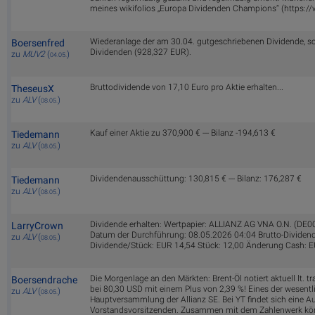
meines wikifolios „Europa Dividenden Champions“ (https:
Wiederanlage der am 30.04. gutgeschriebenen Dividende, so
Boersenfred
Dividenden (928,327 EUR).
zu
MUV2
(
)
04.05.
Bruttodividende von 17,10 Euro pro Aktie erhalten...
TheseusX
zu
ALV
(
)
08.05.
Kauf einer Aktie zu 370,900 € --- Bilanz -194,613 €
Tiedemann
zu
ALV
(
)
08.05.
Dividendenausschüttung: 130,815 € --- Bilanz: 176,287 €
Tiedemann
zu
ALV
(
)
08.05.
Dividende erhalten: Wertpapier: ALLIANZ AG VNA O.N. (D
LarryCrown
Datum der Durchführung: 08.05.2026 04:04 Brutto-Dividend
zu
ALV
(
)
08.05.
Dividende/Stück: EUR 14,54 Stück: 12,00 Änderung Cash: 
Die Morgenlage an den Märkten: Brent-Öl notiert aktuell lt. 
Boersendrache
bei 80,30 USD mit einem Plus von 2,39 %! Eines der wesentl
zu
ALV
(
)
08.05.
Hauptversammlung der Allianz SE. Bei YT findet sich eine 
Vorstandsvorsitzenden. Zusammen mit dem Zahlenwerk könn