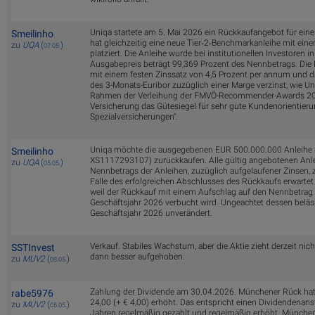
Uniqa startete am 5. Mai 2026 ein Rückkaufangebot für ein
Smeilinho
hat gleichzeitig eine neue Tier‑2‑Benchmarkanleihe mit ei
zu
UQA
(
)
07.05.
platziert. Die Anleihe wurde bei institutionellen Investoren in
Ausgabepreis beträgt 99,369 Prozent des Nennbetrags. Die 
mit einem festen Zinssatz von 4,5 Prozent per annum und d
des 3-Monats-Euribor zuzüglich einer Marge verzinst, wie Un
Rahmen der Verleihung der FMVÖ-Recommender-Awards 2026 
Versicherung das Gütesiegel für sehr gute Kundenorientierun
Spezialversicherungen".
Uniqa möchte die ausgegebenen EUR 500.000.000 Anleihe mit
Smeilinho
XS1117293107) zurückkaufen. Alle gültig angebotenen Anl
zu
UQA
(
)
05.05.
Nennbetrags der Anleihen, zuzüglich aufgelaufener Zinsen
Falle des erfolgreichen Abschlusses des Rückkaufs erwarte
weil der Rückkauf mit einem Aufschlag auf den Nennbetrag e
Geschäftsjahr 2026 verbucht wird. Ungeachtet dessen beläss
Geschäftsjahr 2026 unverändert.
Verkauf. Stabiles Wachstum, aber die Aktie zieht derzeit nich
SSTInvest
dann besser aufgehoben.
zu
MUV2
(
)
08.05.
Zahlung der Dividende am 30.04.2026. Münchener Rück hat 
rabe5976
24,00 (+ € 4,00) erhöht. Das entspricht einen Dividendenans
zu
MUV2
(
)
05.05.
Jahren regelmäßig gezahlt und regelmäßig erhöht. Münchene