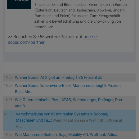
Einzelhandel und Büro in sieben Kernmärkten in Europa
(Österreich, Deutschland, Tschechien, Slowakei, Ungarn,
Rumänien und Polen) fokussiert. Zum Kerngeschäft
zählen die Bewirtschaftung und die Entwicklung von
Immobilien.
>> Besuchen Sie 55 weitere Partner auf
boerse-
social.com/partner
Wiener Börse: ATX gibt am Freitag 1,36 Prozent ab
18:28
Wiener Börse Nebenwerte-Blick: Marinomed steigt 8 Prozent,
18:27
Bajaj Mo...
Wie Österreichische Post, AT&S, Wienerberger, Palfinger, Porr
18:05
und B...
Verschmelzung von KI mit realen Systemen: Roboter,
07.08.
Maschinen und Fa...:
Wenn KI auf die reale Welt trifft: „Physical
AI...
Wie Marinomed Biotech, Bajaj Mobility AG, Wolftank-Adisa,
18:05