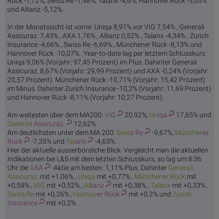
Rück -1,72%, Swiss Re -1,98%, Talanx -4,6%, Hannover Rück -5,05%
und Allianz -5,12%.
In der Monatssicht ist vorne: Uniqa 8,91% vor VIG 7,54% , Generali
Assicuraz. 7,43% , AXA 1,76% , Allianz 0,52% , Talanx -4,34% , Zurich
Insurance -4,66% , Swiss Re -6,69% , Münchener Rück -8,13% und
Hannover Rück -10,07% . Year-to-date lag per letztem Schlusskurs
Uniqa 9,06% (Vorjahr: 97,45 Prozent) im Plus. Dahinter Generali
Assicuraz. 8,67% (Vorjahr: 29,99 Prozent) und AXA -0,24% (Vorjahr:
20,57 Prozent). Münchener Rück -10,71% (Vorjahr: 15,42 Prozent)
im Minus. Dahinter Zurich Insurance -10,2% (Vorjahr: 11,69 Prozent)
und Hannover Rück -8,11% (Vorjahr: 10,27 Prozent).
Am weitesten über dem MA200:
V
IG
20,92%,
Un
iqa
17,65% und
Generali
Assicuraz.
12,62%.
Am deutlichsten unter dem MA 200:
Swis
s Re
-9,67%,
München
er
Rück
-7,35% und
Tal
anx
-4,63%.
Hier der aktuelle ausserbörsliche Blick. Vergleicht man die aktuellen
Indikationen bei L&S mit dem letzten Schlusskurs, so lag um 8:36
Uhr die
A
XA
-Aktie am besten: 1,11% Plus. Dahinter
Generali
Assicuraz.
mit +1,06% ,
Un
iqa
mit +0,77% ,
München
er Rück
mit
+0,58% ,
V
IG
mit +0,52% ,
All
ianz
mit +0,38% ,
Tal
anx
mit +0,33% ,
Swis
s Re
mit +0,26% ,
Hannov
er Rück
mit +0,2% und
Zurich
I
nsurance
mit +0,2% .