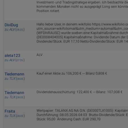
Investment- und Tradingstrategie ergeben. Ich beobachte die 
kommenden Monaten nicht so ausgeprägt Long sein könnte, k
Position rotiert.
Hallo lieber User, in deinem wikifolio https://www.wikifo
DiviDug
utm_source=wikifoliomail&utm_medium=automail&utm_con
zu
ALV
(
)
08.05.
(WFDIVRAUSC) wurde soeben eine Kapitalmaßnahme durchg
(DE0008404005) Kapitalmaßnahme: Dividende Datum der Du
Dividende/Stück: EUR 17,10 Netto-Dividende/Stück: EUR 14
ALV
aleta123
zu
ALV
(
)
07.05.
Kauf einer Aktie zu 106,200 € --- Bilanz 0,808 €
Tiedemann
zu
TLX
(
)
08.05.
Dividendenausschüttung: 122,400 € --- Bilanz: 107,008 €
Tiedemann
zu
TLX
(
)
08.05.
Wertpapier: TALANX AG NA O.N. (DE000TLX1005) Kapital
Fraita
Durchführung: 08.05.2026 04:03 Brutto-Dividende/Stück: 
zu
TLX
(
)
08.05.
Stück: 95,00 Änderung Cash: EUR 290,70