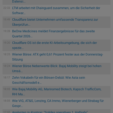
Datensi...
LTM arbeitet mit Chainguard zusammen, um die Sicherheit der
22:33
Softwar...
Cloudflare bietet Unternehmen umfassende Transparenz zur
19:49
Überprüfun...
BeOne Medicines meldet Finanzergebnisse für das zweite
19:28
Quartal 2026...
Cloudflare OS ist die erste KI-Arbeitsumgebung, die sich der
19:20
spezie...
Wiener Börse: ATX geht 0,61 Prozent fester aus der Donnerstag-
18:25
Sitzung
Wiener Börse Nebenwerte-Blick: Bajaj Mobility steigt bei hohen
18:24
Umsä...
Zehn Vokabeln für ein Börsen-Debüt: Wie Asta sein
18:17
Geschäftsmodell e...
Wie Bajaj Mobility AG, Marinomed Biotech, Kapsch TrafficCom,
18:05
RHI Ma...
Wie VIG, AT&S, Lenzing, CA Immo, Wienerberger und Strabag für
18:05
Gespr...
Analysten zu Kontron: "Solides operatives 1. Halbjahr"
17:05