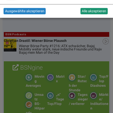
HNR1
aleta123
zu
HNR1
(
)
05.05.
Ausgewählte akzeptieren
Alle akzeptieren
BSN Podcasts
Christian Drastil: Wiener Börse Plausch
Wiener Börse Party #1216: ATX schwächer, Bajaj
Mobility weiter stark, neue indische Freunde und Rajiv
Bajaj mein Man of the Day
BSNgine
Movin
Matri
Star/
Top/F
g
x
Rutsc
lop
Averages
h der
Diashows
Stunde
Umsa
„n“
Tages
Märkt
tz
Tage
sieger
e/
BS-
Top/Flop
/ verlierer
Indikatione
Hitpar
n
ade