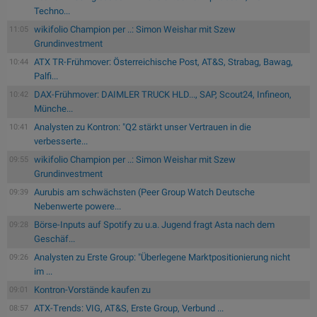
Techno...
wikifolio Champion per ..: Simon Weishar mit Szew
11:05
Grundinvestment
ATX TR-Frühmover: Österreichische Post, AT&S, Strabag, Bawag,
10:44
Palfi...
DAX-Frühmover: DAIMLER TRUCK HLD..., SAP, Scout24, Infineon,
10:42
Münche...
Analysten zu Kontron: "Q2 stärkt unser Vertrauen in die
10:41
verbesserte...
wikifolio Champion per ..: Simon Weishar mit Szew
09:55
Grundinvestment
Aurubis am schwächsten (Peer Group Watch Deutsche
09:39
Nebenwerte powere...
Börse-Inputs auf Spotify zu u.a. Jugend fragt Asta nach dem
09:28
Geschäf...
Analysten zu Erste Group: "Überlegene Marktpositionierung nicht
09:26
im ...
Kontron-Vorstände kaufen zu
09:01
ATX-Trends: VIG, AT&S, Erste Group, Verbund ...
08:57