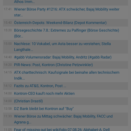
Athos Imm...
Wiener Börse Party #1216: ATX schwächer, Bajaj Mobility weiter
17:41
star...
Österreich-Depots: Weekend-Bilanz (Depot Kommentar)
15:40
Börsegeschichte 7.8.: Extremes zu Palfinger (Börse Geschichte)
15:20
(Bör...
Nachlese: 10 Vokabel, um Asta besser zu verstehen; Stella
15:00
Langthale...
#gabb Volumensradar: Bajaj Mobility, Andritz (#gabb Radar)
14:40
PIR-News: Post, Kontron (Christine Petzwinkler)
14:20
ATX charttechnisch: Kaufsignale bei beinahe allen technischem
14:15
Indik...
Fazits zu AT&S, Kontron, Post ...
14:12
Kontron-CEO kauft noch mehr Aktien
14:00
(Christian Drastil)
14:00
DZ Bank bleibt bei Kontron auf "Buy"
13:58
Wiener Börse zu Mittag schwächer: Bajaj Mobility, FACC und
11:33
Agrana g...
Fear of missing out bei wikifolio 07.08.26: Alphabet-A, Dell
11:05