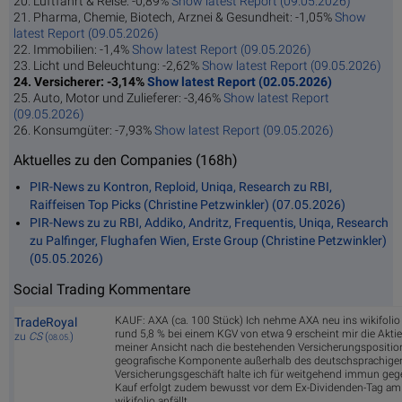
20. Luftfahrt & Reise: -0,89%
Show latest Report (09.05.2026)
21. Pharma, Chemie, Biotech, Arznei & Gesundheit: -1,05%
Show
latest Report (09.05.2026)
22. Immobilien: -1,4%
Show latest Report (09.05.2026)
23. Licht und Beleuchtung: -2,62%
Show latest Report (09.05.2026)
24. Versicherer: -3,14%
Show latest Report (02.05.2026)
25. Auto, Motor und Zulieferer: -3,46%
Show latest Report
(09.05.2026)
26. Konsumgüter: -7,93%
Show latest Report (09.05.2026)
Aktuelles zu den Companies (168h)
PIR-News zu Kontron, Reploid, Uniqa, Research zu RBI,
Raiffeisen Top Picks (Christine Petzwinkler) (07.05.2026)
PIR-News zu zu RBI, Addiko, Andritz, Frequentis, Uniqa, Research
zu Palfinger, Flughafen Wien, Erste Group (Christine Petzwinkler)
(05.05.2026)
Social Trading Kommentare
KAUF: AXA (ca. 100 Stück) Ich nehme AXA neu ins wikifolio 
TradeRoyal
rund 5,8 % bei einem KGV von etwa 9 erscheint mir die Akti
zu
CS
(
)
08.05.
meiner Ansicht nach die bestehenden Versicherungspositi
geografische Komponente außerhalb des deutschsprachigen 
Versicherungsgeschäft halte ich für weitgehend immun gege
Kauf erfolgt zudem bewusst vor dem Ex-Dividenden-Tag am
wikifolio anfällt.