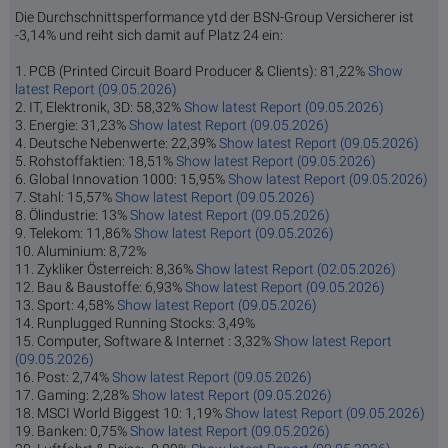
Die Durchschnittsperformance ytd der BSN-Group Versicherer ist
-3,14% und reiht sich damit auf Platz 24 ein:
1. PCB (Printed Circuit Board Producer & Clients): 81,22%
Show
latest Report (09.05.2026)
2. IT, Elektronik, 3D: 58,32%
Show latest Report (09.05.2026)
3. Energie: 31,23%
Show latest Report (09.05.2026)
4. Deutsche Nebenwerte: 22,39%
Show latest Report (09.05.2026)
5. Rohstoffaktien: 18,51%
Show latest Report (09.05.2026)
6. Global Innovation 1000: 15,95%
Show latest Report (09.05.2026)
7. Stahl: 15,57%
Show latest Report (09.05.2026)
8. Ölindustrie: 13%
Show latest Report (09.05.2026)
9. Telekom: 11,86%
Show latest Report (09.05.2026)
10. Aluminium: 8,72%
11. Zykliker Österreich: 8,36%
Show latest Report (02.05.2026)
12. Bau & Baustoffe: 6,93%
Show latest Report (09.05.2026)
13. Sport: 4,58%
Show latest Report (09.05.2026)
14. Runplugged Running Stocks: 3,49%
15. Computer, Software & Internet : 3,32%
Show latest Report
(09.05.2026)
16. Post: 2,74%
Show latest Report (09.05.2026)
17. Gaming: 2,28%
Show latest Report (09.05.2026)
18. MSCI World Biggest 10: 1,19%
Show latest Report (09.05.2026)
19. Banken: 0,75%
Show latest Report (09.05.2026)