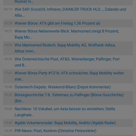
Rocket In...
Wie SAP, Scout24, Infineon, DAIMLER TRUCK HLD..., Zalando und
06:15
Allia...
Wiener Börse: ATX gibt am Freitag 1,36 Prozent ab
18:28
Wiener Börse Nebenwerte-Blick: Marinomed steigt 8 Prozent,
18:27
Bajaj Mo...
Wie Marinomed Biotech, Bajaj Mobility AG, Wolftank-Adisa,
18:05
Athos Imm...
Wie Österreichische Post, AT&S, Wienerberger, Palfinger, Porr
18:05
und B...
Wiener Börse Party #1216: ATX schwächer, Bajaj Mobility weiter
17:41
star...
Österreich-Depots: Weekend-Bilanz (Depot Kommentar)
15:40
Börsegeschichte 7.8.: Extremes zu Palfinger (Börse Geschichte)
15:20
(Bör...
Nachlese: 10 Vokabel, um Asta besser zu verstehen; Stella
15:00
Langthale...
#gabb Volumensradar: Bajaj Mobility, Andritz (#gabb Radar)
14:40
PIR-News: Post, Kontron (Christine Petzwinkler)
14:20