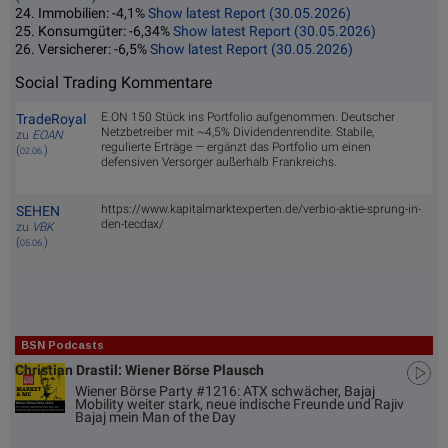
24. Immobilien: -4,1%
Show latest Report (30.05.2026)
25. Konsumgüter: -6,34%
Show latest Report (30.05.2026)
26. Versicherer: -6,5%
Show latest Report (30.05.2026)
Social Trading Kommentare
E.ON 150 Stück ins Portfolio aufgenommen. Deutscher
TradeRoyal
Netzbetreiber mit ~4,5% Dividendenrendite. Stabile,
zu
EOAN
regulierte Erträge — ergänzt das Portfolio um einen
(
)
02.06.
defensiven Versorger außerhalb Frankreichs.
https://www.kapitalmarktexperten.de/verbio-aktie-sprung-in-
SEHEN
den-tecdax/
zu
VBK
(
)
05.06.
BSN Podcasts
Christian Drastil: Wiener Börse Plausch
Wiener Börse Party #1216: ATX schwächer, Bajaj
Mobility weiter stark, neue indische Freunde und Rajiv
Bajaj mein Man of the Day