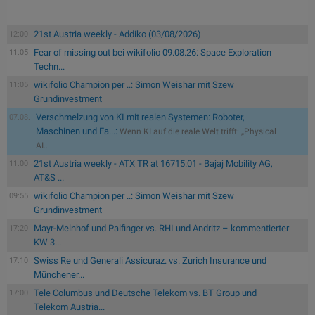
21st Austria weekly - Addiko (03/08/2026)
12:00
Fear of missing out bei wikifolio 09.08.26: Space Exploration
11:05
Techn...
wikifolio Champion per ..: Simon Weishar mit Szew
11:05
Grundinvestment
Verschmelzung von KI mit realen Systemen: Roboter,
07.08.
Maschinen und Fa...:
Wenn KI auf die reale Welt trifft: „Physical
AI...
21st Austria weekly - ATX TR at 16715.01 - Bajaj Mobility AG,
11:00
AT&S ...
wikifolio Champion per ..: Simon Weishar mit Szew
09:55
Grundinvestment
Mayr-Melnhof und Palfinger vs. RHI und Andritz – kommentierter
17:20
KW 3...
Swiss Re und Generali Assicuraz. vs. Zurich Insurance und
17:10
Münchener...
Tele Columbus und Deutsche Telekom vs. BT Group und
17:00
Telekom Austria...