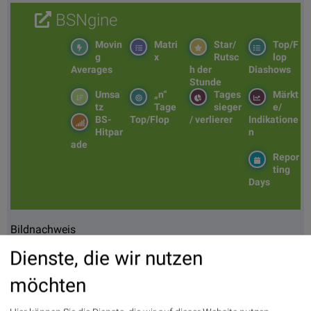
BSNgine
Movin
Matri
Star/
Top/F
g
x
Rutsc
lop
Averages
h der
Diashows
Stunde
Umsa
„n“
Tages
Märkt
tz
Tage
sieger
e/
BS-
Top/Flop
/ verlierer
Indikatione
Hitpar
n
ade
Repor
ting
Days
Bildnachweis
1. BSN Group Energie Performancevergleich YTD, Stand: 06.06.2026
Dienste, die wir nutzen
2. Energie >> Öffnen auf photaq.com
möchten