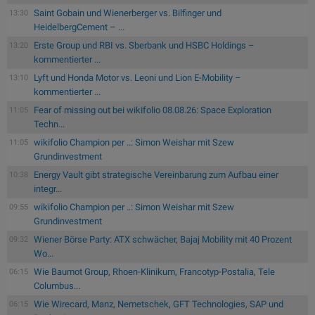
Saint Gobain und Wienerberger vs. Bilfinger und
13:30
HeidelbergCement – ...
Erste Group und RBI vs. Sberbank und HSBC Holdings –
13:20
kommentierter ...
Lyft und Honda Motor vs. Leoni und Lion E-Mobility –
13:10
kommentierter ...
Fear of missing out bei wikifolio 08.08.26: Space Exploration
11:05
Techn...
wikifolio Champion per ..: Simon Weishar mit Szew
11:05
Grundinvestment
Energy Vault gibt strategische Vereinbarung zum Aufbau einer
10:38
integr...
wikifolio Champion per ..: Simon Weishar mit Szew
09:55
Grundinvestment
Wiener Börse Party: ATX schwächer, Bajaj Mobility mit 40 Prozent
09:32
Wo...
Wie Baumot Group, Rhoen-Klinikum, Francotyp-Postalia, Tele
06:15
Columbus...
Wie Wirecard, Manz, Nemetschek, GFT Technologies, SAP und
06:15