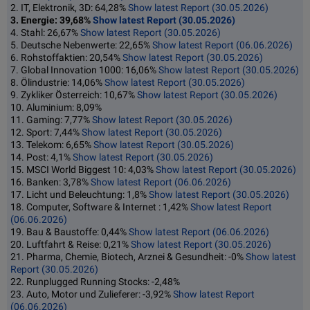
2. IT, Elektronik, 3D: 64,28%
Show latest Report (30.05.2026)
3. Energie: 39,68%
Show latest Report (30.05.2026)
4. Stahl: 26,67%
Show latest Report (30.05.2026)
5. Deutsche Nebenwerte: 22,65%
Show latest Report (06.06.2026)
6. Rohstoffaktien: 20,54%
Show latest Report (30.05.2026)
7. Global Innovation 1000: 16,06%
Show latest Report (30.05.2026)
8. Ölindustrie: 14,06%
Show latest Report (30.05.2026)
9. Zykliker Österreich: 10,67%
Show latest Report (30.05.2026)
10. Aluminium: 8,09%
11. Gaming: 7,77%
Show latest Report (30.05.2026)
12. Sport: 7,44%
Show latest Report (30.05.2026)
13. Telekom: 6,65%
Show latest Report (30.05.2026)
14. Post: 4,1%
Show latest Report (30.05.2026)
15. MSCI World Biggest 10: 4,03%
Show latest Report (30.05.2026)
16. Banken: 3,78%
Show latest Report (06.06.2026)
17. Licht und Beleuchtung: 1,8%
Show latest Report (30.05.2026)
18. Computer, Software & Internet : 1,42%
Show latest Report
(06.06.2026)
19. Bau & Baustoffe: 0,44%
Show latest Report (06.06.2026)
20. Luftfahrt & Reise: 0,21%
Show latest Report (30.05.2026)
21. Pharma, Chemie, Biotech, Arznei & Gesundheit: -0%
Show latest
Report (30.05.2026)
22. Runplugged Running Stocks: -2,48%
23. Auto, Motor und Zulieferer: -3,92%
Show latest Report
(06.06.2026)