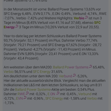
Power Systems -21,78% und
In der Monatssicht ist vorne: Ballard Power Systems 13,63% vor
SFC Energy 6,48% , EVN 0,17% , E.ON -0,49% , Verbund -4,74% , RWE
-7,07% , Verbio -7,42% und Weitere Highlights:
Ver
bio
ist nun 3
Tage im Minus (8,45% Verlust von 41,16 auf 37,68), ebenso
SFC
E
nergy
3 Tage im Minus (10,26% Verlust von 22,9 auf 20,55).
Year-to-date lag per letztem Schlusskurs Ballard Power Systems
93,7% (Vorjahr: 52,1 Prozent) im Plus. Dahinter Verbio 77,74%
(Vorjahr: 79,21 Prozent) und SFC Energy 67,62% (Vorjahr: -28,72
Prozent). Verbund -4,27% (Vorjahr: -11,43 Prozent) im Minus.
Dahinter EVN 5,89% (Vorjahr: 23,41 Prozent) und E.ON 13,33%
(Vorjahr: 43,4 Prozent).
Am weitesten über dem MA200:
Ballard Po
wer Systems
65,48%,
Ver
bio
56,51% und
SFC E
nergy
31,65%.
Am deutlichsten unter dem MA 200:
Ver
bund
-5,26%,
Hier der aktuelle ausserbörsliche Blick. Vergleicht man die aktuellen
Indikationen bei L&S mit dem letzten Schlusskurs, so lag um 8:31
Uhr die
Ballard Po
wer Systems
-Aktie am besten: 0,54% Plus.
Dahinter
R
WE
mit -0,32% ,
E.
ON
mit -0,45% ,
Ver
bund
mit
-0,72% ,
E
VN
mit -0,96% ,
SFC E
nergy
mit -1,58% und
Ver
bio
mit
-1,73% .