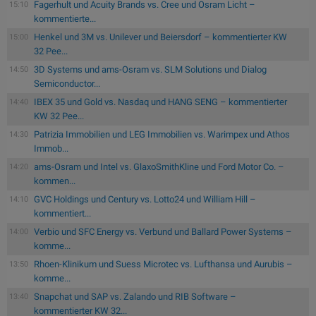
Fagerhult und Acuity Brands vs. Cree und Osram Licht –
15:10
kommentierte...
Henkel und 3M vs. Unilever und Beiersdorf – kommentierter KW
15:00
32 Pee...
3D Systems und ams-Osram vs. SLM Solutions und Dialog
14:50
Semiconductor...
IBEX 35 und Gold vs. Nasdaq und HANG SENG – kommentierter
14:40
KW 32 Pee...
Patrizia Immobilien und LEG Immobilien vs. Warimpex und Athos
14:30
Immob...
ams-Osram und Intel vs. GlaxoSmithKline und Ford Motor Co. –
14:20
kommen...
GVC Holdings und Century vs. Lotto24 und William Hill –
14:10
kommentiert...
Verbio und SFC Energy vs. Verbund und Ballard Power Systems –
14:00
komme...
Rhoen-Klinikum und Suess Microtec vs. Lufthansa und Aurubis –
13:50
komme...
Snapchat und SAP vs. Zalando und RIB Software –
13:40
kommentierter KW 32...