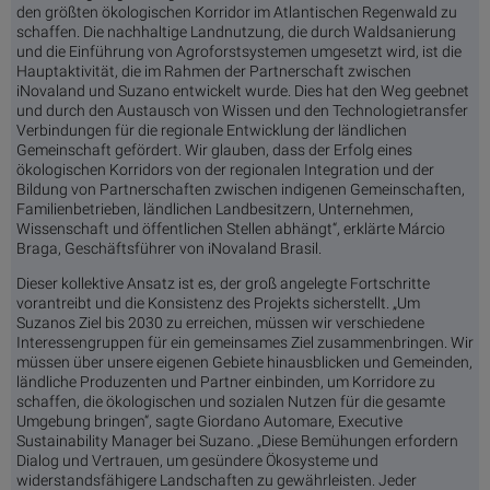
den größten ökologischen Korridor im Atlantischen Regenwald zu
schaffen. Die nachhaltige Landnutzung, die durch Waldsanierung
und die Einführung von Agroforstsystemen umgesetzt wird, ist die
Hauptaktivität, die im Rahmen der Partnerschaft zwischen
iNovaland und Suzano entwickelt wurde. Dies hat den Weg geebnet
und durch den Austausch von Wissen und den Technologietransfer
Verbindungen für die regionale Entwicklung der ländlichen
Gemeinschaft gefördert. Wir glauben, dass der Erfolg eines
ökologischen Korridors von der regionalen Integration und der
Bildung von Partnerschaften zwischen indigenen Gemeinschaften,
Familienbetrieben, ländlichen Landbesitzern, Unternehmen,
Wissenschaft und öffentlichen Stellen abhängt“, erklärte Márcio
Braga, Geschäftsführer von iNovaland Brasil.
Dieser kollektive Ansatz ist es, der groß angelegte Fortschritte
vorantreibt und die Konsistenz des Projekts sicherstellt. „Um
Suzanos Ziel bis 2030 zu erreichen, müssen wir verschiedene
Interessengruppen für ein gemeinsames Ziel zusammenbringen. Wir
müssen über unsere eigenen Gebiete hinausblicken und Gemeinden,
ländliche Produzenten und Partner einbinden, um Korridore zu
schaffen, die ökologischen und sozialen Nutzen für die gesamte
Umgebung bringen“, sagte Giordano Automare, Executive
Sustainability Manager bei Suzano. „Diese Bemühungen erfordern
Dialog und Vertrauen, um gesündere Ökosysteme und
widerstandsfähigere Landschaften zu gewährleisten. Jeder