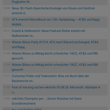
Flughafen W...
Neue 3D-Flash-Speichertechnologie von Kioxia und SanDisk
14:04
erreicht d...
ATX erreicht Rekordhoch am 150. Handelstag – AT&S und Bajaj
14:02
Mobilit...
Drastil & Seltenreich: Neue Podcast-Reihe startet mit
12:17
Nullnummer vo...
Wiener Börse Party #1214: ATX nach Rekord unchanged, AT&S
11:54
und Bajaj...
Wiener Börse zu Mittag leicht schwächer: FACC, AT&S und RBI
11:30
gesucht
Wiener Börse zu Mittag leicht schwächer: FACC, AT&S und RBI
11:29
gesucht
Zwischen Polier und Todesstern: Was ein Buch über die
11:17
Baubranche wi...
Fear of missing out bei wikifolio 05.08.26: Microsoft, Alphabet-A
11:05
u...
wikifolio Champion per ..: Simon Weishar mit Szew
11:05
Grundinvestment
Buy und Sell für AT&S
10:26