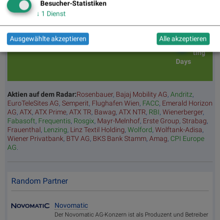
Besucher-Statistiken
tz
Tage
sieger
e/
↓
1
Dienst
BS-
Top/Flop
/ verlierer
Indikatione
Hitpar
n
ade
Ausgewählte akzeptieren
Alle akzeptieren
Repor
ting
Days
Aktien auf dem Radar:
Rosenbauer
,
Bajaj Mobility AG
,
Andritz
,
EuroTeleSites AG
,
Semperit
,
Flughafen Wien
,
FACC
,
Emerald Horizon
AG
,
ATX
,
ATX Prime
,
ATX TR
,
Bawag
,
ATX NTR
,
RBI
,
Wienerberger
,
Fabasoft
,
Frequentis
,
Rosgix
,
Mayr-Melnhof
,
Erste Group
,
Strabag
,
Frauenthal
,
Lenzing
,
Linz Textil Holding
,
Wolford
,
Wolftank-Adisa
,
Wiener Privatbank
,
BTV AG
,
BKS Bank Stamm
,
Amag
,
CPI Europe
AG
.
Random Partner
Novomatic
Der Novomatic AG-Konzern ist als Produzent und Betreiber