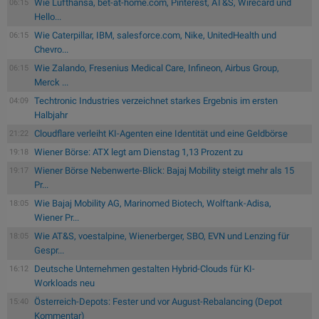
Wie Lufthansa, bet-at-home.com, Pinterest, AT&S, Wirecard und
06:15
Hello...
Wie Caterpillar, IBM, salesforce.com, Nike, UnitedHealth und
06:15
Chevro...
Wie Zalando, Fresenius Medical Care, Infineon, Airbus Group,
06:15
Merck ...
Techtronic Industries verzeichnet starkes Ergebnis im ersten
04:09
Halbjahr
Cloudflare verleiht KI-Agenten eine Identität und eine Geldbörse
21:22
Wiener Börse: ATX legt am Dienstag 1,13 Prozent zu
19:18
Wiener Börse Nebenwerte-Blick: Bajaj Mobility steigt mehr als 15
19:17
Pr...
Wie Bajaj Mobility AG, Marinomed Biotech, Wolftank-Adisa,
18:05
Wiener Pr...
Wie AT&S, voestalpine, Wienerberger, SBO, EVN und Lenzing für
18:05
Gespr...
Deutsche Unternehmen gestalten Hybrid-Clouds für KI-
16:12
Workloads neu
Österreich-Depots: Fester und vor August-Rebalancing (Depot
15:40
Kommentar)