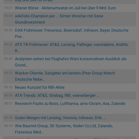
Wiener Börse - Aktienumsatze im Juli bei über 9 Mrd. Euro
10:21
wikifolio Champion per ..: Simon Weishar mit Szew
09:55
Grundinvestment
DAX-Frühmover: Fresenius, Beiersdorf, Infineon, Bayer, Deutsche
09:54
Pos...
ATX TR-Frühmover: AT&S, Lenzing, Palfinger, voestalpine, Andritz,
09:53
R...
Analysten sehen bei Flughafen Wien konservativen Ausblick als
09:49
Grund...
Wacker Chemie, Salzgitter am besten (Peer Group Watch
09:29
Deutsche Nebe...
Neues Kursziel für RBI-Aktie
09:10
ATX-Trends: AT&S, Strabag, RBI, wienerberger ...
08:54
Research-Fazits zu Boss, Lufthansa, ams-Osram, Axa, Zalando
08:51
....
Guten Morgen mit Lenzing, Vonovia, Infineon, DHL ...
08:49
Wie Baumot Group, 3D Systems, Ibiden Co.Ltd, Zalando,
06:15
Fresenius Med...