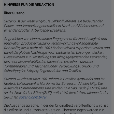
HINWEISE FÜR DIE REDAKTION
Über Suzano
Suzano ist der weltweit größte Zellstofflieferant, ein bedeutender
Papier- und Verpackungshersteller in Nord- und Südamerika und
einer der größten Arbeitgeber Brasiliens.
Angetrieben von einem starken Engagement für Nachhaltigkeit und
Innovation produziert Suzano verantwortungsvoll angebaute
Rohstoffe, die in mehr als 100 Länder weltweit exportiert werden und
damit die globale Nachfrage nach biobasierten Lösungen decken.
Diese werden zur Herstellung von Alltagsgegenständen verwendet,
die mehr als zwei Milliarden Menschen erreichen, darunter
Toilettenpapier und Taschentücher, Verpackungs-, Druck- und
Schreibpapier, Körperpflegeprodukte und Textilien.
Suzano wurde vor über 100 Jahren in Brasilien gegründet und ist
heute in Lateinamerika, Nordamerika, Europa und Asien tätig. Die
Aktien des Unternehmens sind an der B3 in São Paulo (SUZB3) und
an der New Yorker Börse (SUZ) notiert. Weitere Informationen finden
Sie unter:
suzano.com.br/en
Die Ausgangssprache, in der der Originaltext veröffentlicht wird, ist
die offizielle und autorisierte Version. Übersetzungen werden zur