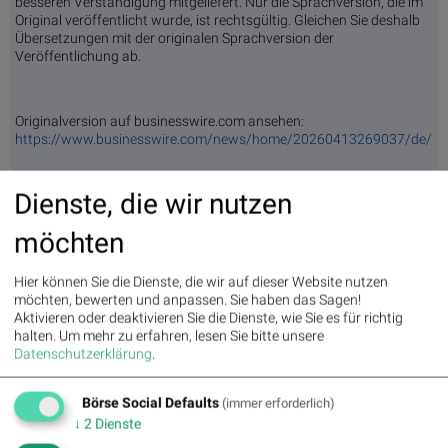
besseren Verständigung mitgeliefert. Nur die Sprachversion, die im
Original veröffentlicht wurde, ist rechtsgültig. Gleichen Sie deshalb
Übersetzungen mit der originalen Sprachversion der
Veröffentlichung ab.
Originalversion auf businesswire.com ansehen:
https://www.businesswire.com/news/home/20260413269037/de/
Dienste, die wir nutzen
BSN Podcasts
Christian Drastil: Wiener Börse Plausch
möchten
Wiener Börse Party #1214: ATX nach Rekord
unchanged, AT&S / Bajaj Mobility sehr auffällig, 150er-
Bilanz und Wienerberger-Aufnahme
Hier können Sie die Dienste, die wir auf dieser Website nutzen
möchten, bewerten und anpassen. Sie haben das Sagen!
Aktivieren oder deaktivieren Sie die Dienste, wie Sie es für richtig
BSNgine
halten.
Um mehr zu erfahren, lesen Sie bitte unsere
Datenschutzerklärung
.
Movin
Matri
Star/
Top/F
g
x
Rutsc
lop
Börse Social Defaults
(immer erforderlich)
Averages
h der
Diashows
↓
2
Dienste
Stunde
Umsa
„n“
Tages
Märkt