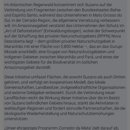
Im Atlantischen Regenwald konzentriert sich Suzano auf die
Verbindung von Fragmenten zwischen den Bundesstaaten Bahia
und Espírito Santo, während das Unternehmen in Mato Grosso do
Sul, in der Cerrado-Region, die allgemeine Vernetzung verbessern
will. Im Amazonasgebiet verstärkt das Unternehmen den Schutz im
„Arc of Deforestation“ (Entwaldungsbogen), wobei der Schwerpunkt
auf der Schaffung des privaten Naturschutzgebiets (RPPN) Nova
Descoberta liegt – dem größten privaten Naturschutzgebiet in
Maranhão mit einer Fläche von 5.800 Hektar –, das an das Gurupi-
Mosaik anschließt, eine Gruppe von Naturschutzgebieten und
indigenen Gebieten zwischen Maranhão und Pará, und eines der
wichtigsten Gebiete für die Biodiversität im östlichen
Amazonasgebiet darstellt.
Diese Initiative umfasst Flächen, die sowohl Suzano als auch Dritten
gehören, und verfolgt ein kooperatives Modell, das lokale
Gemeinschaften, Landbesitzer, zivilgesellschaftliche Organisationen
und externe Geldgeber einbezieht. Durch die Verbindung neuer
Landflächen reicht die Wirkung dieser Initiative über die im Besitz
von Suzano befindlichen Gebiete hinaus, stärkt die Aktivitäten in
weitläufigen Regionen und fördert sinnvolle Partnerschaften, die die
ökologische Wiederherstellung und Naturschutzbemühungen
unterstützen.
„Unser ehrgeiziges Programm ‚Corredor da Mata‘ zielt darauf ab,