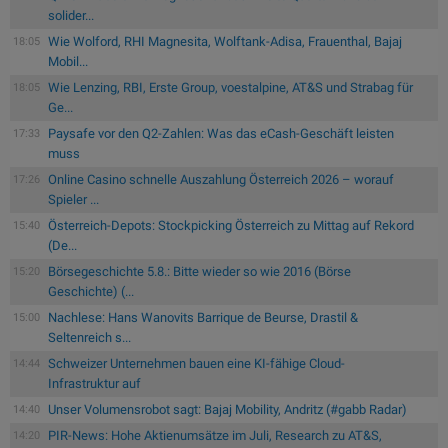
solider...
Wie Wolford, RHI Magnesita, Wolftank-Adisa, Frauenthal, Bajaj
18:05
Mobil...
Wie Lenzing, RBI, Erste Group, voestalpine, AT&S und Strabag für
18:05
Ge...
Paysafe vor den Q2-Zahlen: Was das eCash-Geschäft leisten
17:33
muss
Online Casino schnelle Auszahlung Österreich 2026 – worauf
17:26
Spieler ...
Österreich-Depots: Stockpicking Österreich zu Mittag auf Rekord
15:40
(De...
Börsegeschichte 5.8.: Bitte wieder so wie 2016 (Börse
15:20
Geschichte) (...
Nachlese: Hans Wanovits Barrique de Beurse, Drastil &
15:00
Seltenreich s...
Schweizer Unternehmen bauen eine KI-fähige Cloud-
14:44
Infrastruktur auf
Unser Volumensrobot sagt: Bajaj Mobility, Andritz (#gabb Radar)
14:40
PIR-News: Hohe Aktienumsätze im Juli, Research zu AT&S,
14:20