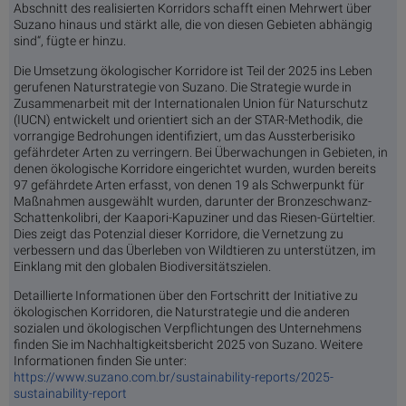
Abschnitt des realisierten Korridors schafft einen Mehrwert über
Suzano hinaus und stärkt alle, die von diesen Gebieten abhängig
sind“, fügte er hinzu.
Die Umsetzung ökologischer Korridore ist Teil der 2025 ins Leben
gerufenen Naturstrategie von Suzano. Die Strategie wurde in
Zusammenarbeit mit der Internationalen Union für Naturschutz
(IUCN) entwickelt und orientiert sich an der STAR-Methodik, die
vorrangige Bedrohungen identifiziert, um das Aussterberisiko
gefährdeter Arten zu verringern. Bei Überwachungen in Gebieten, in
denen ökologische Korridore eingerichtet wurden, wurden bereits
97 gefährdete Arten erfasst, von denen 19 als Schwerpunkt für
Maßnahmen ausgewählt wurden, darunter der Bronzeschwanz-
Schattenkolibri, der Kaapori-Kapuziner und das Riesen-Gürteltier.
Dies zeigt das Potenzial dieser Korridore, die Vernetzung zu
verbessern und das Überleben von Wildtieren zu unterstützen, im
Einklang mit den globalen Biodiversitätszielen.
Detaillierte Informationen über den Fortschritt der Initiative zu
ökologischen Korridoren, die Naturstrategie und die anderen
sozialen und ökologischen Verpflichtungen des Unternehmens
finden Sie im Nachhaltigkeitsbericht 2025 von Suzano. Weitere
Informationen finden Sie unter:
https://www.suzano.com.br/sustainability-reports/2025-
sustainability-report