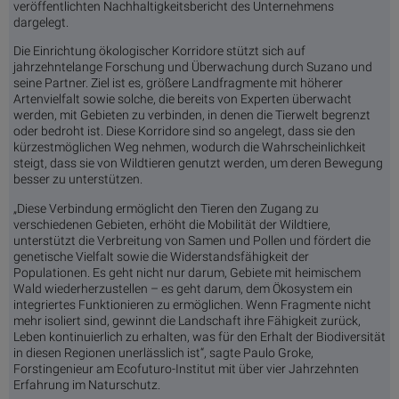
veröffentlichten Nachhaltigkeitsbericht des Unternehmens
dargelegt.
Die Einrichtung ökologischer Korridore stützt sich auf
jahrzehntelange Forschung und Überwachung durch Suzano und
seine Partner. Ziel ist es, größere Landfragmente mit höherer
Artenvielfalt sowie solche, die bereits von Experten überwacht
werden, mit Gebieten zu verbinden, in denen die Tierwelt begrenzt
oder bedroht ist. Diese Korridore sind so angelegt, dass sie den
kürzestmöglichen Weg nehmen, wodurch die Wahrscheinlichkeit
steigt, dass sie von Wildtieren genutzt werden, um deren Bewegung
besser zu unterstützen.
„Diese Verbindung ermöglicht den Tieren den Zugang zu
verschiedenen Gebieten, erhöht die Mobilität der Wildtiere,
unterstützt die Verbreitung von Samen und Pollen und fördert die
genetische Vielfalt sowie die Widerstandsfähigkeit der
Populationen. Es geht nicht nur darum, Gebiete mit heimischem
Wald wiederherzustellen – es geht darum, dem Ökosystem ein
integriertes Funktionieren zu ermöglichen. Wenn Fragmente nicht
mehr isoliert sind, gewinnt die Landschaft ihre Fähigkeit zurück,
Leben kontinuierlich zu erhalten, was für den Erhalt der Biodiversität
in diesen Regionen unerlässlich ist“, sagte Paulo Groke,
Forstingenieur am Ecofuturo-Institut mit über vier Jahrzehnten
Erfahrung im Naturschutz.