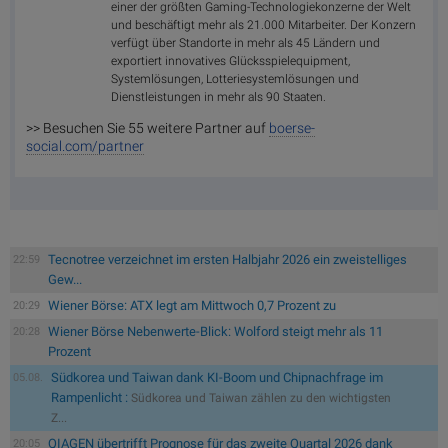
einer der größten Gaming-Technologiekonzerne der Welt
und beschäftigt mehr als 21.000 Mitarbeiter. Der Konzern
verfügt über Standorte in mehr als 45 Ländern und
exportiert innovatives Glücksspielequipment,
Systemlösungen, Lotteriesystemlösungen und
Dienstleistungen in mehr als 90 Staaten.
>> Besuchen Sie 55 weitere Partner auf
boerse-
social.com/partner
Tecnotree verzeichnet im ersten Halbjahr 2026 ein zweistelliges
22:59
Gew...
Wiener Börse: ATX legt am Mittwoch 0,7 Prozent zu
20:29
Wiener Börse Nebenwerte-Blick: Wolford steigt mehr als 11
20:28
Prozent
Südkorea und Taiwan dank KI-Boom und Chipnachfrage im
05.08.
Rampenlicht :
Südkorea und Taiwan zählen zu den wichtigsten
Z...
QIAGEN übertrifft Prognose für das zweite Quartal 2026 dank
20:05