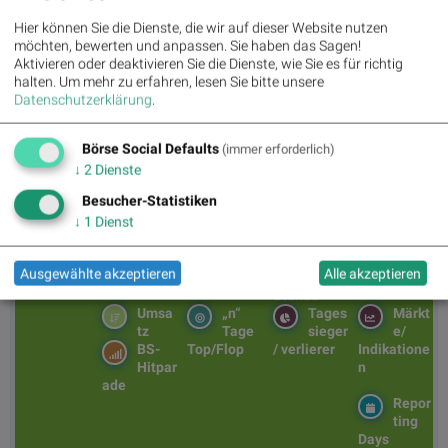
Hier können Sie die Dienste, die wir auf dieser Website nutzen
möchten, bewerten und anpassen. Sie haben das Sagen!
Aktivieren oder deaktivieren Sie die Dienste, wie Sie es für richtig
BSN Podcasts
halten.
Um mehr zu erfahren, lesen Sie bitte unsere
Christian Drastil: Wiener Börse Plausch
Datenschutzerklärung
.
Private Investor Relations Podcast #38: 10 Vokabel,
um Asta besser zu verstehen (Christoph Rainer / Maxim
Petzwinkler)
Börse Social Defaults
(immer erforderlich)
↓
2
Dienste
BSNgine
Besucher-Statistiken
↓
1
Dienst
Movin
Matri
Star/
Top/F
g
x
Rutsc
lop
Ausgewählte akzeptieren
Alle akzeptieren
Averages
h der
Diashows
Stunde
Umsa
„n“
Tages
Märkt
tz
Tage
sieger
e/
BS-
Top/Flop
/ verlierer
Indikatione
Hitpar
n
ade
Repor
ting
Days