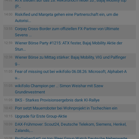
ATX steuert auf das 28. Rekordhoch heuer zu , Bajaj Mobility top
14:02
(P...
Riskified und Marqeta gehen eine Partnerschaft ein, um die
14:00
Autorisi...
Corpay Cross-Border zum offiziellen FX-Partner von Ultimate
13:55
Sevens ...
Wiener Börse Party #1215: ATX fester, Bajaj Mobility Aktie der
12:59
Stun...
Wiener Börse zu Mittag stärker: Bajaj Mobility, VIG und Palfinger
12:38
g...
Fear of missing out bei wikifolio 06.08.26: Microsoft, Alphabet-A
11:05
u...
wikifolio Champion per ..: Simon Weishar mit Szew
11:05
Grundinvestment
BKS - Starkes Provisionsergebnis dank KI-Rallye
11:05
Porr setzt Mauerroboter bei Wohnprojekt in Tschechien ein
10:42
Upgrade für Erste Group-Aktie
10:15
DAX-Frühmover: Scout24, Deutsche Telekom, Siemens, Henkel,
10:09
Zalando,...
ProSiebenSat1 on top (Peer Group Watch Deutsche Nebenwerte
10:08