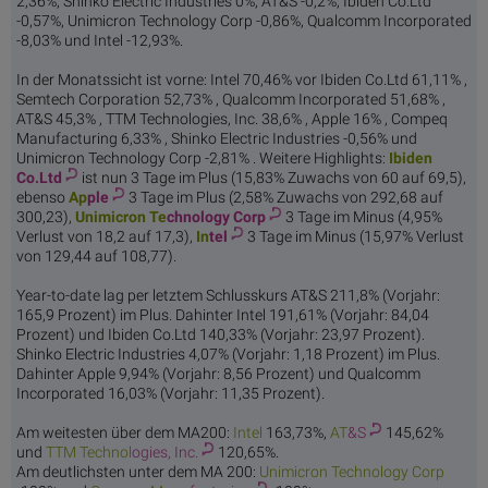
2,36%, Shinko Electric Industries 0%, AT&S -0,2%, Ibiden Co.Ltd
-0,57%, Unimicron Technology Corp -0,86%, Qualcomm Incorporated
-8,03% und Intel -12,93%.
In der Monatssicht ist vorne: Intel 70,46% vor Ibiden Co.Ltd 61,11% ,
Semtech Corporation 52,73% , Qualcomm Incorporated 51,68% ,
AT&S 45,3% , TTM Technologies, Inc. 38,6% , Apple 16% , Compeq
Manufacturing 6,33% , Shinko Electric Industries -0,56% und
Unimicron Technology Corp -2,81% . Weitere Highlights:
Ibiden
Co.Ltd
ist nun 3 Tage im Plus (15,83% Zuwachs von 60 auf 69,5),
ebenso
Ap
ple
3 Tage im Plus (2,58% Zuwachs von 292,68 auf
300,23),
Unimicron Te
chnology Corp
3 Tage im Minus (4,95%
Verlust von 18,2 auf 17,3),
In
tel
3 Tage im Minus (15,97% Verlust
von 129,44 auf 108,77).
Year-to-date lag per letztem Schlusskurs AT&S 211,8% (Vorjahr:
165,9 Prozent) im Plus. Dahinter Intel 191,61% (Vorjahr: 84,04
Prozent) und Ibiden Co.Ltd 140,33% (Vorjahr: 23,97 Prozent).
Shinko Electric Industries 4,07% (Vorjahr: 1,18 Prozent) im Plus.
Dahinter Apple 9,94% (Vorjahr: 8,56 Prozent) und Qualcomm
Incorporated 16,03% (Vorjahr: 11,35 Prozent).
Am weitesten über dem MA200:
In
tel
163,73%,
AT
&S
145,62%
und
TTM Technol
ogies, Inc.
120,65%.
Am deutlichsten unter dem MA 200:
Unimicron Te
chnology Corp