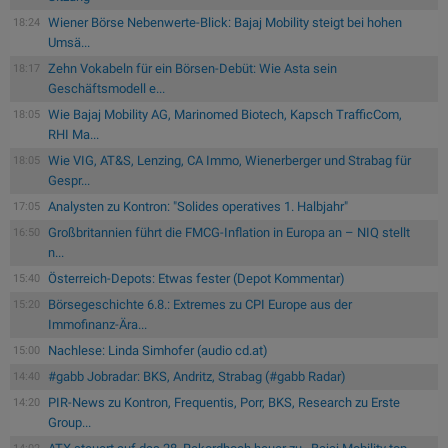
Wiener Börse Nebenwerte-Blick: Bajaj Mobility steigt bei hohen
18:24
Umsä...
Zehn Vokabeln für ein Börsen-Debüt: Wie Asta sein
18:17
Geschäftsmodell e...
Wie Bajaj Mobility AG, Marinomed Biotech, Kapsch TrafficCom,
18:05
RHI Ma...
Wie VIG, AT&S, Lenzing, CA Immo, Wienerberger und Strabag für
18:05
Gespr...
Analysten zu Kontron: "Solides operatives 1. Halbjahr"
17:05
Großbritannien führt die FMCG-Inflation in Europa an – NIQ stellt
16:50
n...
Österreich-Depots: Etwas fester (Depot Kommentar)
15:40
Börsegeschichte 6.8.: Extremes zu CPI Europe aus der
15:20
Immofinanz-Ära...
Nachlese: Linda Simhofer (audio cd.at)
15:00
#gabb Jobradar: BKS, Andritz, Strabag (#gabb Radar)
14:40
PIR-News zu Kontron, Frequentis, Porr, BKS, Research zu Erste
14:20
Group...