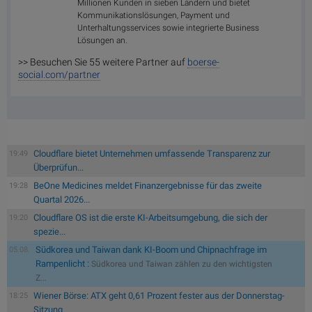
Millionen Kunden in sieben Ländern und bietet
Kommunikationslösungen, Payment und
Unterhaltungsservices sowie integrierte Business
Lösungen an.
>> Besuchen Sie 55 weitere Partner auf
boerse-
social.com/partner
Cloudflare bietet Unternehmen umfassende Transparenz zur
19:49
Überprüfun...
BeOne Medicines meldet Finanzergebnisse für das zweite
19:28
Quartal 2026...
Cloudflare OS ist die erste KI-Arbeitsumgebung, die sich der
19:20
spezie...
Südkorea und Taiwan dank KI-Boom und Chipnachfrage im
05.08.
Rampenlicht :
Südkorea und Taiwan zählen zu den wichtigsten
Z...
Wiener Börse: ATX geht 0,61 Prozent fester aus der Donnerstag-
18:25
Sitzung