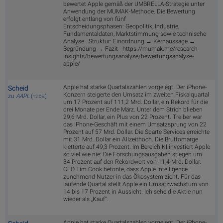
bewertet Apple gemäß der UMBRELLA-Strategie unter
Anwendung der MUMAK-Methode. Die Bewertung
erfolgt entlang von fünf
Entscheidungsphasen: Geopolitik, Industrie,
Fundamentaldaten, Marktstimmung sowie technische
Analyse Struktur: Einordnung → Kernaussage →
Begründung → Fazit https://mumak.me/research-
insights/bewertungsanalyse/bewertungsanalyse-
apple/
Apple hat starke Quartalszahlen vorgelegt. Der iPhone-
Scheid
Konzern steigerte den Umsatz im zweiten Fiskalquartal
zu
AAPL
(
)
12.05.
um 17 Prozent auf 111,2 Mrd. Dollar, ein Rekord für die
drei Monate per Ende März. Unter dem Strich blieben
29,6 Mrd. Dollar, ein Plus von 22 Prozent. Treiber war
das iPhone-Geschäft mit einem Umsatzsprung von 22
Prozent auf 57 Mrd. Dollar. Die Sparte Services erreichte
mit 31 Mrd. Dollar ein Allzeithoch. Die Bruttomarge
kletterte auf 49,3 Prozent. Im Bereich KI investiert Apple
so viel wie nie: Die Forschungsausgaben stiegen um
34 Prozent auf den Rekordwert von 11,4 Mrd. Dollar.
CEO Tim Cook betonte, dass Apple Intelligence
zunehmend Nutzer in das Ökosystem zieht. Für das
laufende Quartal stellt Apple ein Umsatzwachstum von
14 bis 17 Prozent in Aussicht. Ich sehe die Aktie nun
wieder als „Kauf“.
Apple hat starke Quartalszahlen vorgelegt. Der iPhone-