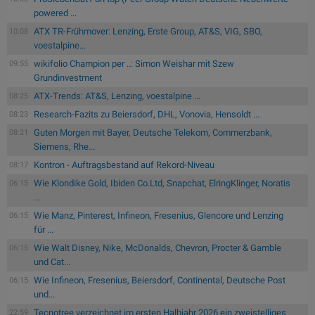
powered ...
ATX TR-Frühmover: Lenzing, Erste Group, AT&S, VIG, SBO,
10:08
voestalpine...
wikifolio Champion per ..: Simon Weishar mit Szew
09:55
Grundinvestment
ATX-Trends: AT&S, Lenzing, voestalpine ...
08:25
Research-Fazits zu Beiersdorf, DHL, Vonovia, Hensoldt ...
08:23
Guten Morgen mit Bayer, Deutsche Telekom, Commerzbank,
08:21
Siemens, Rhe...
Kontron - Auftragsbestand auf Rekord-Niveau
08:17
Wie Klondike Gold, Ibiden Co.Ltd, Snapchat, ElringKlinger, Noratis
06:15
...
Wie Manz, Pinterest, Infineon, Fresenius, Glencore und Lenzing
06:15
für ...
Wie Walt Disney, Nike, McDonalds, Chevron, Procter & Gamble
06:15
und Cat...
Wie Infineon, Fresenius, Beiersdorf, Continental, Deutsche Post
06:15
und...
Tecnotree verzeichnet im ersten Halbjahr 2026 ein zweistelliges
22:59