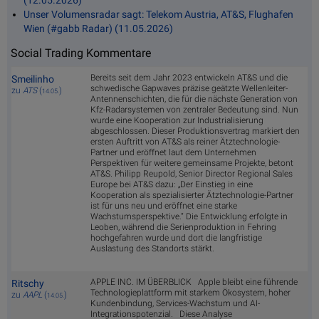
Unser Volumensradar sagt: Telekom Austria, AT&S, Flughafen
Wien (#gabb Radar) (11.05.2026)
Social Trading Kommentare
Bereits seit dem Jahr 2023 entwickeln AT&S und die
Smeilinho
schwedische Gapwaves präzise geätzte Wellenleiter-
zu
ATS
(
)
14.05.
Antennenschichten, die für die nächste Generation von
Kfz-Radarsystemen von zentraler Bedeutung sind. Nun
wurde eine Kooperation zur Industrialisierung
abgeschlossen. Dieser Produktionsvertrag markiert den
ersten Auftritt von AT&S als reiner Ätztechnologie-
Partner und eröffnet laut dem Unternehmen
Perspektiven für weitere gemeinsame Projekte, betont
AT&S. Philipp Reupold, Senior Director Regional Sales
Europe bei AT&S dazu: „Der Einstieg in eine
Kooperation als spezialisierter Ätztechnologie-Partner
ist für uns neu und eröffnet eine starke
Wachstumsperspektive.“ Die Entwicklung erfolgte in
Leoben, während die Serienproduktion in Fehring
hochgefahren wurde und dort die langfristige
Auslastung des Standorts stärkt.
APPLE INC. IM ÜBERBLICK Apple bleibt eine führende
Ritschy
Technologieplattform mit starkem Ökosystem, hoher
zu
AAPL
(
)
14.05.
Kundenbindung, Services-Wachstum und AI-
Integrationspotenzial. Diese Analyse