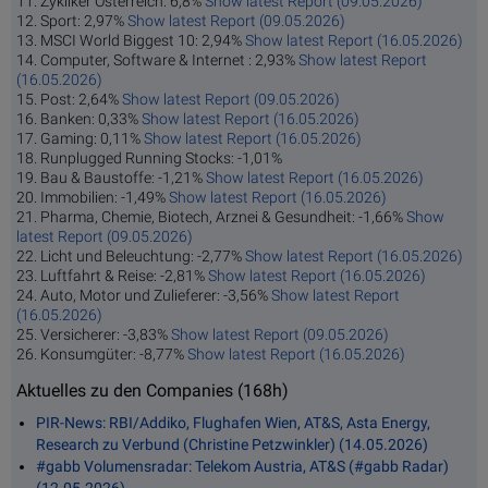
11. Zykliker Österreich: 6,8%
Show latest Report (09.05.2026)
12. Sport: 2,97%
Show latest Report (09.05.2026)
13. MSCI World Biggest 10: 2,94%
Show latest Report (16.05.2026)
14. Computer, Software & Internet : 2,93%
Show latest Report
(16.05.2026)
15. Post: 2,64%
Show latest Report (09.05.2026)
16. Banken: 0,33%
Show latest Report (16.05.2026)
17. Gaming: 0,11%
Show latest Report (16.05.2026)
18. Runplugged Running Stocks: -1,01%
19. Bau & Baustoffe: -1,21%
Show latest Report (16.05.2026)
20. Immobilien: -1,49%
Show latest Report (16.05.2026)
21. Pharma, Chemie, Biotech, Arznei & Gesundheit: -1,66%
Show
latest Report (09.05.2026)
22. Licht und Beleuchtung: -2,77%
Show latest Report (16.05.2026)
23. Luftfahrt & Reise: -2,81%
Show latest Report (16.05.2026)
24. Auto, Motor und Zulieferer: -3,56%
Show latest Report
(16.05.2026)
25. Versicherer: -3,83%
Show latest Report (09.05.2026)
26. Konsumgüter: -8,77%
Show latest Report (16.05.2026)
Aktuelles zu den Companies (168h)
PIR-News: RBI/Addiko, Flughafen Wien, AT&S, Asta Energy,
Research zu Verbund (Christine Petzwinkler) (14.05.2026)
#gabb Volumensradar: Telekom Austria, AT&S (#gabb Radar)
(12.05.2026)