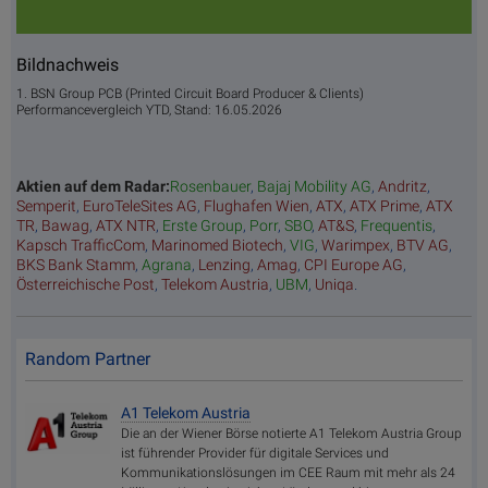
Bildnachweis
1. BSN Group PCB (Printed Circuit Board Producer & Clients)
Performancevergleich YTD, Stand: 16.05.2026
Aktien auf dem Radar:
Rosenbauer
,
Bajaj Mobility AG
,
Andritz
,
Semperit
,
EuroTeleSites AG
,
Flughafen Wien
,
ATX
,
ATX Prime
,
ATX
TR
,
Bawag
,
ATX NTR
,
Erste Group
,
Porr
,
SBO
,
AT&S
,
Frequentis
,
Kapsch TrafficCom
,
Marinomed Biotech
,
VIG
,
Warimpex
,
BTV AG
,
BKS Bank Stamm
,
Agrana
,
Lenzing
,
Amag
,
CPI Europe AG
,
Österreichische Post
,
Telekom Austria
,
UBM
,
Uniqa
.
Random Partner
A1 Telekom Austria
Die an der Wiener Börse notierte A1 Telekom Austria Group
ist führender Provider für digitale Services und
Kommunikationslösungen im CEE Raum mit mehr als 24