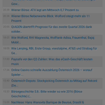
Gew...
Wiener Börse: ATX legt am Mittwoch 0,7 Prozent zu
20:29
Wiener Börse Nebenwerte-Blick: Wolford steigt mehr als 11
20:28
Prozent
QIAGEN übertrifft Prognose für das zweite Quartal 2026 dank
20:05
solider...
Wie Wolford, RHI Magnesita, Wolftank-Adisa, Frauenthal, Bajaj
18:05
Mobil...
Wie Lenzing, RBI, Erste Group, voestalpine, AT&S und Strabag für
18:05
Ge...
Paysafe vor den Q2-Zahlen: Was das eCash-Geschäft leisten
17:33
muss
Online Casino schnelle Auszahlung Österreich 2026 – worauf
17:26
Spieler ...
Österreich-Depots: Stockpicking Österreich zu Mittag auf Rekord
15:40
(De...
Börsegeschichte 5.8.: Bitte wieder so wie 2016 (Börse
15:20
Geschichte) (...
Nachlese: Hans Wanovits Barrique de Beurse, Drastil &
15:00