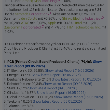
-100% und
Compeq Man
ufacturing
-100%,
Hier der aktuelle ausserbörsliche Blick. Vergleicht man die aktuellen
Indikationen bei L&S mit dem letzten Schlusskurs, so lag um 8:34
Uhr die
Semtech C
orporation
-Aktie am besten: 1,57% Plus.
Dahinter
Ibiden
Co.Ltd
mit +0,86% und
Shinko Electr
ic Industries
mit +0,28%
AT
&S
mit -0,05% ,
Ap
ple
mit -0,43% ,
In
tel
mit -1,2% ,
Qualcomm I
ncorporated
mit -1,7% und
TTM Technol
ogies, Inc.
mit
-1,93% .
Die Durchschnittsperformance ytd der BSN-Group PCB (Printed
Circuit Board Producer & Clients) ist 79,46% und reiht sich damit auf
Platz 1 ein:
1. PCB (Printed Circuit Board Producer & Clients): 79,46%
Show
latest Report (09.05.2026)
2. IT, Elektronik, 3D: 59,85%
Show latest Report (16.05.2026)
3. Energie: 38,66%
Show latest Report (16.05.2026)
4. Deutsche Nebenwerte: 21,6%
Show latest Report (16.05.2026)
5. Rohstoffaktien: 20,34%
Show latest Report (09.05.2026)
6. Stahl: 17,12%
Show latest Report (09.05.2026)
7. Ölindustrie: 16,37%
Show latest Report (16.05.2026)
8. Global Innovation 1000: 15,2%
Show latest Report (16.05.2026)
9. Telekom: 10,26%
Show latest Report (09.05.2026)
10. Aluminium: 8,3%