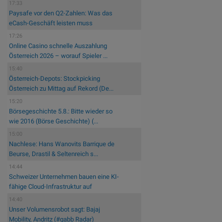
17:33
Paysafe vor den Q2-Zahlen: Was das
eCash-Geschäft leisten muss
17:26
Online Casino schnelle Auszahlung
Österreich 2026 – worauf Spieler ...
15:40
Österreich-Depots: Stockpicking
Österreich zu Mittag auf Rekord (De...
15:20
Börsegeschichte 5.8.: Bitte wieder so
wie 2016 (Börse Geschichte) (...
15:00
Nachlese: Hans Wanovits Barrique de
Beurse, Drastil & Seltenreich s...
14:44
Schweizer Unternehmen bauen eine KI-
fähige Cloud-Infrastruktur auf
14:40
Unser Volumensrobot sagt: Bajaj
Mobility, Andritz (#gabb Radar)