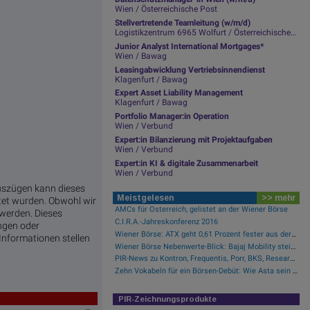
Wien / Österreichische Post
Stellvertretende Teamleitung (w/m/d)
Logistikzentrum 6965 Wolfurt / Österreichische Post
Junior Analyst International Mortgages*
Wien / Bawag
Leasingabwicklung Vertriebsinnendienst
Klagenfurt / Bawag
Expert Asset Liability Management
Klagenfurt / Bawag
Portfolio Manager:in Operation
Wien / Verbund
Expert:in Bilanzierung mit Projektaufgaben
Wien / Verbund
Expert:in KI & digitale Zusammenarbeit
Wien / Verbund
uszügen kann dieses
Meistgelesen
>> mehr
tet wurden. Obwohl wir
AMCs für Österreich, gelistet an der Wiener Börse
 werden. Dieses
C.I.R.A.-Jahreskonferenz 2016
ungen oder
Wiener Börse: ATX geht 0,61 Prozent fester aus der Donnerstag-Sitzung
nformationen stellen
Wiener Börse Nebenwerte-Blick: Bajaj Mobility steigt bei hohen Umsätzen mehr als 10 Prozent
PIR-News zu Kontron, Frequentis, Porr, BKS, Research zu Erste Group, Verbund (Christine Petzwinkler)
Zehn Vokabeln für ein Börsen-Debüt: Wie Asta sein Geschäftsmodell erklärt (Podcast)
PIR-Zeichnungsprodukte