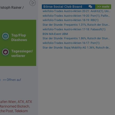
Börse Social Club Board
>> mehr
istoph Rainer /
wikifolio-Trades Austro-Aktien 20-21: Andritz(1), Uniqa(1), OMV(1)
wikifolio-Trades Austro-Aktien 19-20: Porr(1), Palfinger(1)
wikifolio-Trades Austro-Aktien 18-19: RBI(1)
Star der Stunde: Frequentis 1.31%, Rutsch der Stunde: RHI Magnesita -1.38%
wikifolio-Trades Austro-Aktien 17-18: Fabasoft(1)
BSN MA-Event UBM
Top/Flop
Star der Stunde: Frequentis 1.86%, Rutsch der Stunde: Kapsch TrafficCom -2.16%
Diashows
wikifolio-Trades Austro-Aktien 16-17: Porr(1)
Star der Stunde: Bajaj Mobility AG 1.36%, Rutsch der Stunde: Polytec Group -1.81%
Tagessieger/
verlierer
m) >> Öffnen auf
hafen Wien
,
ATX
,
ATX
Marinomed Biotech
,
sche Post
,
Telekom