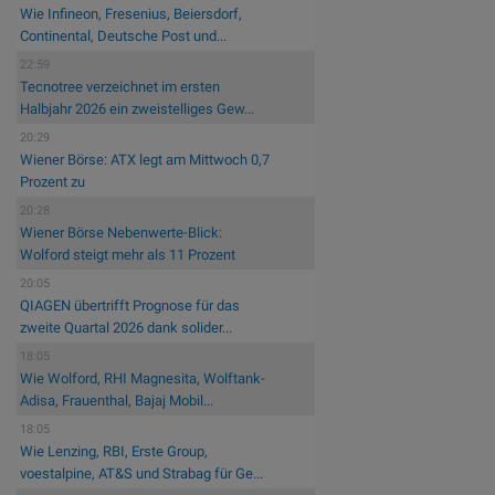
Wie Infineon, Fresenius, Beiersdorf,
Continental, Deutsche Post und...
22:59
Tecnotree verzeichnet im ersten
Halbjahr 2026 ein zweistelliges Gew...
20:29
Wiener Börse: ATX legt am Mittwoch 0,7
Prozent zu
20:28
Wiener Börse Nebenwerte-Blick:
Wolford steigt mehr als 11 Prozent
20:05
QIAGEN übertrifft Prognose für das
zweite Quartal 2026 dank solider...
18:05
Wie Wolford, RHI Magnesita, Wolftank-
Adisa, Frauenthal, Bajaj Mobil...
18:05
Wie Lenzing, RBI, Erste Group,
voestalpine, AT&S und Strabag für Ge...