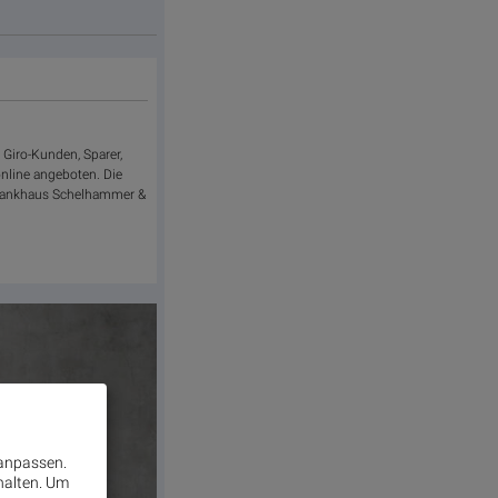
 Giro-Kunden, Sparer,
online angeboten. Die
er Bankhaus Schelhammer &
 anpassen.
halten.
Um