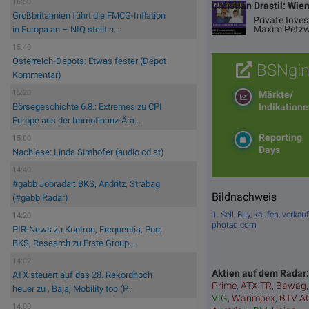
16:50
Christian Drastil: Wie
Großbritannien führt die FMCG-Inflation
Private Inve
Maxim Petzw
in Europa an – NIQ stellt n...
15:40
Österreich-Depots: Etwas fester (Depot
BSNgin
Kommentar)
15:20
Märkte/
Indikation
Börsegeschichte 6.8.: Extremes zu CPI
Europe aus der Immofinanz-Ära...
Reporting
15:00
Days
Nachlese: Linda Simhofer (audio cd.at)
14:40
#gabb Jobradar: BKS, Andritz, Strabag
Bildnachweis
(#gabb Radar)
1. Sell, Buy, kaufen, ver
14:20
photaq.com
PIR-News zu Kontron, Frequentis, Porr,
BKS, Research zu Erste Group...
14:02
Aktien auf dem Radar
ATX steuert auf das 28. Rekordhoch
Prime
,
ATX TR
,
Bawag
heuer zu , Bajaj Mobility top (P...
VIG
,
Warimpex
,
BTV A
14:00