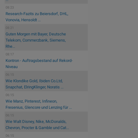
08:23
Research-Fazits zu Beiersdorf, DHL,
Vonovia, Hensoldt ...
08:21
Guten Morgen mit Bayer, Deutsche
Telekom, Commerzbank, Siemens,
Rhe...
08:17
Kontron - Auftragsbestand auf Rekord-
Niveau
06:15
Wie Klondike Gold, Ibiden Co.Ltd,
Snapchat, ElringKlinger, Noratis ...
06:15
Wie Manz, Pinterest, Infineon,
Fresenius, Glencore und Lenzing für ...
06:15
Wie Walt Disney, Nike, McDonalds,
Chevron, Procter & Gamble und Cat...
06:15