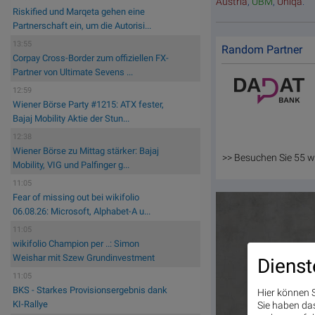
Austria
,
UBM
,
Uniqa
.
Riskified und Marqeta gehen eine
Partnerschaft ein, um die Autorisi...
13:55
Random Partner
Corpay Cross-Border zum offiziellen FX-
Partner von Ultimate Sevens ...
12:59
Wiener Börse Party #1215: ATX fester,
Bajaj Mobility Aktie der Stun...
12:38
Wiener Börse zu Mittag stärker: Bajaj
>> Besuchen Sie 55 w
Mobility, VIG und Palfinger g...
11:05
Fear of missing out bei wikifolio
06.08.26: Microsoft, Alphabet-A u...
11:05
wikifolio Champion per ..: Simon
Weishar mit Szew Grundinvestment
Dienst
11:05
BKS - Starkes Provisionsergebnis dank
Hier können S
KI-Rallye
Sie haben das 