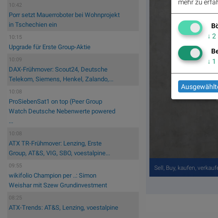
mehr zu erfah
10:42
Porr setzt Mauerroboter bei Wohnprojekt
in Tschechien ein
Bö
↓
2
10:15
Upgrade für Erste Group-Aktie
Be
10:09
↓
1
DAX-Frühmover: Scout24, Deutsche
Telekom, Siemens, Henkel, Zalando,...
Ausgewählte
10:08
ProSiebenSat1 on top (Peer Group
Watch Deutsche Nebenwerte powered
...
10:08
ATX TR-Frühmover: Lenzing, Erste
Group, AT&S, VIG, SBO, voestalpine...
09:55
Sell, Buy, kaufen, verk
wikifolio Champion per ..: Simon
Weishar mit Szew Grundinvestment
08:25
ATX-Trends: AT&S, Lenzing, voestalpine
...