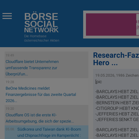
BÖRSE
SOCIAL
NETWORK
Die Homebase
österreichischer Aktien
Research-Fazi
19:49
Hero ...
Cloudflare bietet Unternehmen
umfassende Transparenz zur
Überprüfun...
19.05.2026, 1986 Zeichen
[pic
19:28
BeOne Medicines meldet
-BARCLAYS HEBT ZIEL 
Finanzergebnisse für das zweite Quartal
-BARCLAYS HEBT ZIEL 
2026...
-BERNSTEIN HEBT ZIE
-CITIGROUP HEBT KNOR
19:20
-JEFFERIES HEBT ZIEL
Cloudflare OS ist die erste KI-
-JEFFERIES SENKT GER
Arbeitsumgebung, die sich der spezie...
Südkorea und Taiwan dank KI-Boom
-BARCLAYS HEBT ZIEL 
05.08.
-BARCLAYS HEBT ZIEL
und Chipnachfrage im Rampenlicht :