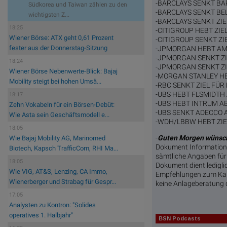
-BARCLAYS SENKT BAR
Südkorea und Taiwan zählen zu den
-BARCLAYS SENKT BEL
wichtigsten Z...
-BARCLAYS SENKT ZIEL
18:25
-CITIGROUP HEBT ZIEL 
Wiener Börse: ATX geht 0,61 Prozent
-CITIGROUP SENKT ZIEL
fester aus der Donnerstag-Sitzung
-JPMORGAN HEBT AMS-
-JPMORGAN SENKT ZIE
18:24
-JPMORGAN SENKT ZIE
Wiener Börse Nebenwerte-Blick: Bajaj
-MORGAN STANLEY HEB
Mobility steigt bei hohen Umsä...
-RBC SENKT ZIEL FÜR
-UBS HEBT FLSMIDTH A
18:17
-UBS HEBT INTRUM AB 
Zehn Vokabeln für ein Börsen-Debüt:
-UBS SENKT ADECCO AU
Wie Asta sein Geschäftsmodell e...
-WDH/LBBW HEBT ZIEL 
18:05
-
Guten Morgen wünsch
Wie Bajaj Mobility AG, Marinomed
Dokument Informatione
Biotech, Kapsch TrafficCom, RHI Ma...
sämtliche Angaben für 
18:05
Dokument dient ledigli
Wie VIG, AT&S, Lenzing, CA Immo,
Empfehlungen zum Kauf
Wienerberger und Strabag für Gespr...
keine Anlageberatung 
17:05
Analysten zu Kontron: "Solides
operatives 1. Halbjahr"
BSN Podcasts