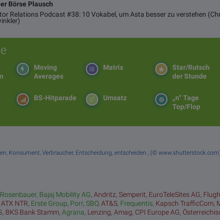
ner Börse Plausch
stor Relations Podcast #38: 10 Vokabel, um Asta besser zu verstehen (Chr
inkler)
e
Moving
Matrix
Star/Rutsch
en
Averages
der Stunde
BS-Hitparade
Umsatz
„n“ Tage
Top/Flop
kaufen, Konsument, Verbraucher, Entscheidung, entscheiden , (© www.shutterstock.co
:
Rosenbauer
,
Bajaj Mobility AG
,
Andritz
,
Semperit
,
EuroTeleSites AG
,
Flug
,
ATX NTR
,
Erste Group
,
Porr
,
SBO
,
AT&S
,
Frequentis
,
Kapsch TrafficCom
,
G
,
BKS Bank Stamm
,
Agrana
,
Lenzing
,
Amag
,
CPI Europe AG
,
Österreichi