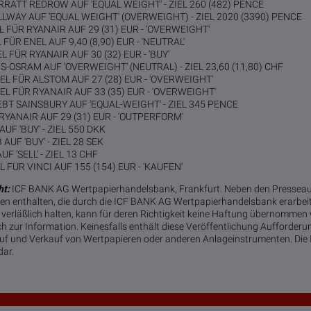
RATT REDROW AUF 'EQUAL WEIGHT' - ZIEL 260 (482) PENCE
LWAY AUF 'EQUAL WEIGHT' (OVERWEIGHT) - ZIEL 2020 (3390) PENCE
 FÜR RYANAIR AUF 29 (31) EUR - 'OVERWEIGHT'
FÜR ENEL AUF 9,40 (8,90) EUR - 'NEUTRAL'
 FÜR RYANAIR AUF 30 (32) EUR - 'BUY'
OSRAM AUF 'OVERWEIGHT' (NEUTRAL) - ZIEL 23,60 (11,80) CHF
L FÜR ALSTOM AUF 27 (28) EUR - 'OVERWEIGHT'
L FÜR RYANAIR AUF 33 (35) EUR - 'OVERWEIGHT'
T SAINSBURY AUF 'EQUAL-WEIGHT' - ZIEL 345 PENCE
 RYANAIR AUF 29 (31) EUR - 'OUTPERFORM'
UF 'BUY' - ZIEL 550 DKK
AUF 'BUY' - ZIEL 28 SEK
F 'SELL' - ZIEL 13 CHF
FÜR VINCI AUF 155 (154) EUR - 'KAUFEN'
t:
ICF BANK AG Wertpapierhandelsbank, Frankfurt. Neben den Pressea
n enthalten, die durch die ICF BANK AG Wertpapierhandelsbank erarbei
verläßlich halten, kann für deren Richtigkeit keine Haftung übernommen
ch zur Information. Keinesfalls enthält diese Veröffentlichung Aufforder
 und Verkauf von Wertpapieren oder anderen Anlageinstrumenten. Die I
dar.