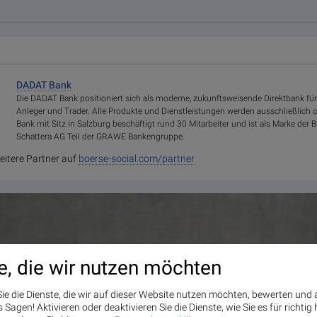
DADAT Bank
Die DADAT Bank positioniert sich als moderne, zukunftsweisende Direktbank für
Anleger und Trader. Alle Produkte und Dienstleistungen werden ausschließlich 
Bank mit Sitz in Salzburg beschäftigt rund 30 Mitarbeiter und ist als Marke d
Schattera AG Teil der GRAWE Bankengruppe.
eitere Partner auf
boerse-social.com/partner
e, die wir nutzen möchten
ie die Dienste, die wir auf dieser Website nutzen möchten, bewerten und
Sagen! Aktivieren oder deaktivieren Sie die Dienste, wie Sie es für richtig 