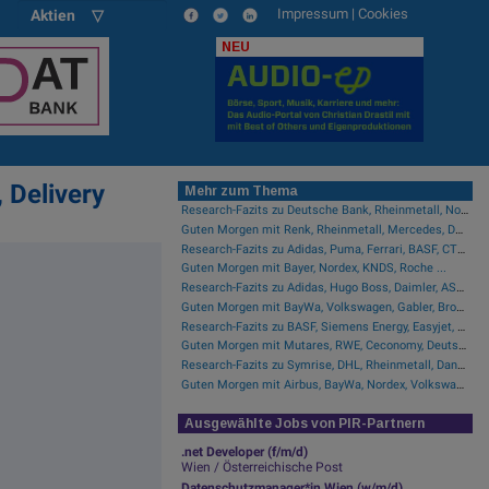
Impressum
|
Cookies
Aktien ▽
NEU
 Delivery
Mehr zum Thema
Research-Fazits zu Deutsche Bank, Rheinmetall, Nordex, Auto1, Lufthansa ...
Guten Morgen mit Renk, Rheinmetall, Mercedes, DHL, Volkswagen ...
Research-Fazits zu Adidas, Puma, Ferrari, BASF, CTS Eventim ...
Guten Morgen mit Bayer, Nordex, KNDS, Roche ...
Research-Fazits zu Adidas, Hugo Boss, Daimler, ASML ...
Guten Morgen mit BayWa, Volkswagen, Gabler, Brockhaus, KNDS ...
Research-Fazits zu BASF, Siemens Energy, Easyjet, Nokia ...
Guten Morgen mit Mutares, RWE, Ceconomy, Deutsche Telekom ...
Research-Fazits zu Symrise, DHL, Rheinmetall, Danone, Leonardo ...
Guten Morgen mit Airbus, BayWa, Nordex, Volkswagen ...
Ausgewählte Jobs von PIR-Partnern
.net Developer (f/m/d)
Wien / Österreichische Post
Datenschutzmanager*in Wien (w/m/d)