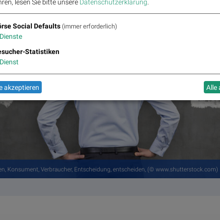
ren, lesen Sie bitte unsere
Datenschutzerklärung
.
rse Social Defaults
(immer erforderlich)
Dienste
sucher-Statistiken
Dienst
 akzeptieren
Alle
aufen, Konsument, Verbraucher, Entscheidung, entscheiden, (© www.shutterstock.com)