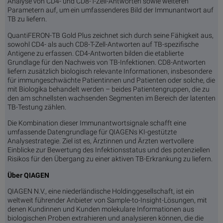
Analyse von CD4- und CD8-T-Zell-Antworten sowie weiteren
Parametern auf, um ein umfassenderes Bild der Immunantwort auf
TB zu liefern.
QuantiFERON-TB Gold Plus zeichnet sich durch seine Fähigkeit aus,
sowohl CD4- als auch CD8-T-Zell-Antworten auf TB-spezifische
Antigene zu erfassen. CD4-Antworten bilden die etablierte
Grundlage für den Nachweis von TB-Infektionen. CD8-Antworten
liefern zusätzlich biologisch relevante Informationen, insbesondere
für immungeschwächte Patientinnen und Patienten oder solche, die
mit Biologika behandelt werden – beides Patientengruppen, die zu
den am schnellsten wachsenden Segmenten im Bereich der latenten
TB-Testung zählen.
Die Kombination dieser Immunantwortsignale schafft eine
umfassende Datengrundlage für QIAGENs KI-gestützte
Analysestrategie. Ziel ist es, Ärztinnen und Ärzten wertvollere
Einblicke zur Bewertung des Infektionsstatus und des potenziellen
Risikos für den Übergang zu einer aktiven TB-Erkrankung zu liefern.
Über QIAGEN
QIAGEN N.V., eine niederländische Holdinggesellschaft, ist ein
weltweit führender Anbieter von Sample-to-Insight-Lösungen, mit
denen Kundinnen und Kunden molekulare Informationen aus
biologischen Proben extrahieren und analysieren können, die die