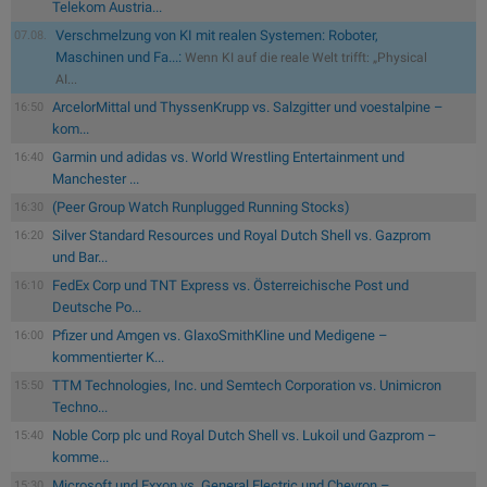
Telekom Austria...
Verschmelzung von KI mit realen Systemen: Roboter,
07.08.
Maschinen und Fa...:
Wenn KI auf die reale Welt trifft: „Physical
AI...
ArcelorMittal und ThyssenKrupp vs. Salzgitter und voestalpine –
16:50
kom...
Garmin und adidas vs. World Wrestling Entertainment und
16:40
Manchester ...
(Peer Group Watch Runplugged Running Stocks)
16:30
Silver Standard Resources und Royal Dutch Shell vs. Gazprom
16:20
und Bar...
FedEx Corp und TNT Express vs. Österreichische Post und
16:10
Deutsche Po...
Pfizer und Amgen vs. GlaxoSmithKline und Medigene –
16:00
kommentierter K...
TTM Technologies, Inc. und Semtech Corporation vs. Unimicron
15:50
Techno...
Noble Corp plc und Royal Dutch Shell vs. Lukoil und Gazprom –
15:40
komme...
Microsoft und Exxon vs. General Electric und Chevron –
15:30