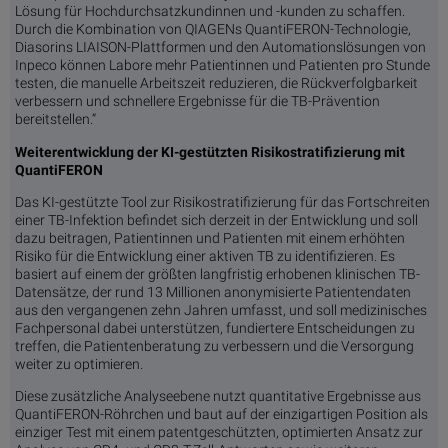
Lösung für Hochdurchsatzkundinnen und -kunden zu schaffen.
Durch die Kombination von QIAGENs QuantiFERON-Technologie,
Diasorins LIAISON-Plattformen und den Automationslösungen von
Inpeco können Labore mehr Patientinnen und Patienten pro Stunde
testen, die manuelle Arbeitszeit reduzieren, die Rückverfolgbarkeit
verbessern und schnellere Ergebnisse für die TB-Prävention
bereitstellen.“
Weiterentwicklung der KI-gestützten Risikostratifizierung mit
QuantiFERON
Das KI-gestützte Tool zur Risikostratifizierung für das Fortschreiten
einer TB-Infektion befindet sich derzeit in der Entwicklung und soll
dazu beitragen, Patientinnen und Patienten mit einem erhöhten
Risiko für die Entwicklung einer aktiven TB zu identifizieren. Es
basiert auf einem der größten langfristig erhobenen klinischen TB-
Datensätze, der rund 13 Millionen anonymisierte Patientendaten
aus den vergangenen zehn Jahren umfasst, und soll medizinisches
Fachpersonal dabei unterstützen, fundiertere Entscheidungen zu
treffen, die Patientenberatung zu verbessern und die Versorgung
weiter zu optimieren.
Diese zusätzliche Analyseebene nutzt quantitative Ergebnisse aus
QuantiFERON-Röhrchen und baut auf der einzigartigen Position als
einziger Test mit einem patentgeschützten, optimierten Ansatz zur