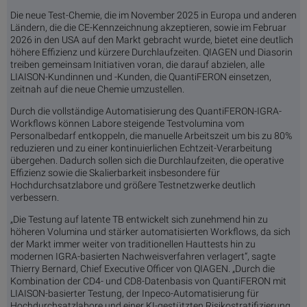
Die neue Test-Chemie, die im November 2025 in Europa und anderen
Ländern, die die CE-Kennzeichnung akzeptieren, sowie im Februar
2026 in den USA auf den Markt gebracht wurde, bietet eine deutlich
höhere Effizienz und kürzere Durchlaufzeiten. QIAGEN und Diasorin
treiben gemeinsam Initiativen voran, die darauf abzielen, alle
LIAISON-Kundinnen und -Kunden, die QuantiFERON einsetzen,
zeitnah auf die neue Chemie umzustellen.
Durch die vollständige Automatisierung des QuantiFERON-IGRA-
Workflows können Labore steigende Testvolumina vom
Personalbedarf entkoppeln, die manuelle Arbeitszeit um bis zu 80%
reduzieren und zu einer kontinuierlichen Echtzeit-Verarbeitung
übergehen. Dadurch sollen sich die Durchlaufzeiten, die operative
Effizienz sowie die Skalierbarkeit insbesondere für
Hochdurchsatzlabore und größere Testnetzwerke deutlich
verbessern.
„Die Testung auf latente TB entwickelt sich zunehmend hin zu
höheren Volumina und stärker automatisierten Workflows, da sich
der Markt immer weiter von traditionellen Hauttests hin zu
modernen IGRA-basierten Nachweisverfahren verlagert“, sagte
Thierry Bernard, Chief Executive Officer von QIAGEN. „Durch die
Kombination der CD4- und CD8-Datenbasis von QuantiFERON mit
LIAISON-basierter Testung, der Inpeco-Automatisierung für
Hochdurchsatzlabore und einer KI-gestützten Risikostratifizierung,