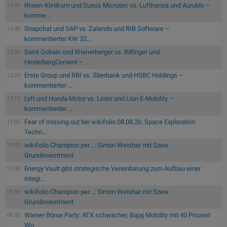
Rhoen-Klinikum und Suess Microtec vs. Lufthansa und Aurubis –
13:50
komme...
Snapchat und SAP vs. Zalando und RIB Software –
13:40
kommentierter KW 32...
Saint Gobain und Wienerberger vs. Bilfinger und
13:30
HeidelbergCement – ...
Erste Group und RBI vs. Sberbank und HSBC Holdings –
13:20
kommentierter ...
Lyft und Honda Motor vs. Leoni und Lion E-Mobility –
13:10
kommentierter ...
Fear of missing out bei wikifolio 08.08.26: Space Exploration
11:05
Techn...
wikifolio Champion per ..: Simon Weishar mit Szew
11:05
Grundinvestment
Energy Vault gibt strategische Vereinbarung zum Aufbau einer
10:38
integr...
wikifolio Champion per ..: Simon Weishar mit Szew
09:55
Grundinvestment
Wiener Börse Party: ATX schwächer, Bajaj Mobility mit 40 Prozent
09:32
Wo...