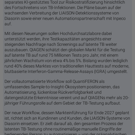
separates KI-gestütztes Tool zur Risikostratifizierung hinsichtlich
des Fortschreitens von TB-Infektionen. Die Pläne bauen auf der
wachsenden Verbreitung der LIAISON-Detektionssysteme von
Diasorin sowie einer neuen Automationspartnerschaft mit Inpeco
auf.
Mit diesen Neuerungen sollen Hochdurchsatzlabore dabei
unterstützt werden, ihre Testkapazitäten angesichts einer
steigenden Nachfrage nach Screenings auf latente TB weiter
auszubauen. QIAGEN schätzt den globalen Markt für die Testung
auf latente TB auf rund 75 Millionen Tests pro Jahr, mit einem
jährlichen Wachstum von etwa 4% bis 5%. Bislang wurden lediglich
rund 40% dieses Marktes von traditionellen Hauttests auf moderne,
blutbasierte Interferon-Gamma-Release-Assays (IGRA) umgestellt.
Der vollautomatisierte Workflow soll QuantiFERON als
umfassendes Sample-to-Insight-Ökosystem positionieren, das
Automatisierung, lückenlose Rückverfolgbarkeit und
datengestützte Erkenntnisse vereint und auf QIAGENs mehr als 20-
jähriger Führungsrolle auf dem Gebiet der TB-Testung aufbaut.
Der neue Workflow, dessen Markteinführung für Ende 2027 geplant
ist, richtet sich an Kundinnen und Kunden, die LIAISON-Systeme von
Diasorin einsetzen. Er zielt darauf ab, den gesamten Prozess der
latenten TB-Testung ohne routinemäßige manuelle Eingriffe der
bedienenden Person zu automatisieren – von der präanalytischen