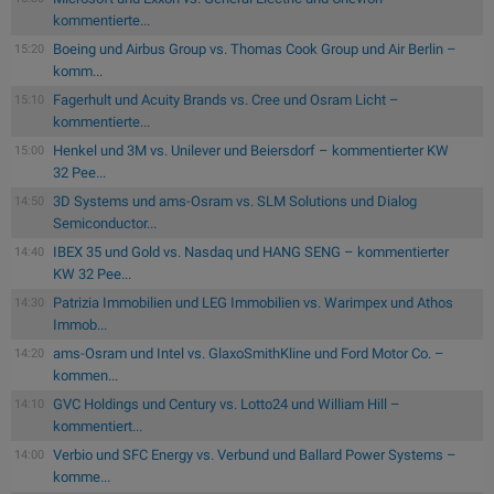
kommentierte...
Boeing und Airbus Group vs. Thomas Cook Group und Air Berlin –
15:20
komm...
Fagerhult und Acuity Brands vs. Cree und Osram Licht –
15:10
kommentierte...
Henkel und 3M vs. Unilever und Beiersdorf – kommentierter KW
15:00
32 Pee...
3D Systems und ams-Osram vs. SLM Solutions und Dialog
14:50
Semiconductor...
IBEX 35 und Gold vs. Nasdaq und HANG SENG – kommentierter
14:40
KW 32 Pee...
Patrizia Immobilien und LEG Immobilien vs. Warimpex und Athos
14:30
Immob...
ams-Osram und Intel vs. GlaxoSmithKline und Ford Motor Co. –
14:20
kommen...
GVC Holdings und Century vs. Lotto24 und William Hill –
14:10
kommentiert...
Verbio und SFC Energy vs. Verbund und Ballard Power Systems –
14:00
komme...