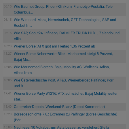
Wie Baumot Group, Rhoen-Klinikum, Francotyp-Postalia, Tele
06:15
Columbus...
Wie Wirecard, Manz, Nemetschek, GFT Technologies, SAP und
06:15
Rocket In...
Wie SAP, Scout24, Infineon, DAIMLER TRUCK HLD..., Zalando und
06:15
Allia...
Wiener Börse: ATX gibt am Freitag 1,36 Prozent ab
18:28
Wiener Börse Nebenwerte-Blick: Marinomed steigt 8 Prozent,
18:27
Bajaj Mo...
Wie Marinomed Biotech, Bajaj Mobility AG, Wolftank-Adisa,
18:05
Athos Imm...
Wie Österreichische Post, AT&S, Wienerberger, Palfinger, Porr
18:05
und B...
Wiener Börse Party #1216: ATX schwächer, Bajaj Mobility weiter
17:41
star...
Österreich-Depots: Weekend-Bilanz (Depot Kommentar)
15:40
Börsegeschichte 7.8.: Extremes zu Palfinger (Börse Geschichte)
15:20
(Bör...
Nachlese: 10 Vokabel, um Asta besser zu verstehen; Stella
15:00