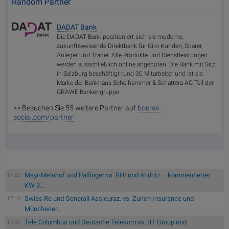
Random Partner
DADAT Bank
Die DADAT Bank positioniert sich als moderne,
zukunftsweisende Direktbank für Giro-Kunden, Sparer,
Anleger und Trader. Alle Produkte und Dienstleistungen
werden ausschließlich online angeboten. Die Bank mit Sitz
in Salzburg beschäftigt rund 30 Mitarbeiter und ist als
Marke der Bankhaus Schelhammer & Schattera AG Teil der
GRAWE Bankengruppe.
>> Besuchen Sie 55 weitere Partner auf
boerse-
social.com/partner
Mayr-Melnhof und Palfinger vs. RHI und Andritz – kommentierter
17:20
KW 3...
Swiss Re und Generali Assicuraz. vs. Zurich Insurance und
17:10
Münchener...
Tele Columbus und Deutsche Telekom vs. BT Group und
17:00