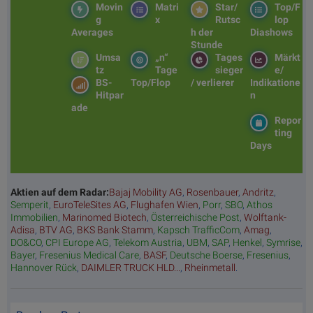
Movin
Matri
Star/
Top/F
g
x
Rutsc
lop
Averages
h der
Diashows
Stunde
Umsa
„n“
Tages
Märkt
tz
Tage
sieger
e/
BS-
Top/Flop
/ verlierer
Indikatione
Hitpar
n
ade
Repor
ting
Days
Aktien auf dem Radar:
Bajaj Mobility AG
,
Rosenbauer
,
Andritz
,
Semperit
,
EuroTeleSites AG
,
Flughafen Wien
,
Porr
,
SBO
,
Athos
Immobilien
,
Marinomed Biotech
,
Österreichische Post
,
Wolftank-
Adisa
,
BTV AG
,
BKS Bank Stamm
,
Kapsch TrafficCom
,
Amag
,
DO&CO
,
CPI Europe AG
,
Telekom Austria
,
UBM
,
SAP
,
Henkel
,
Symrise
,
Bayer
,
Fresenius Medical Care
,
BASF
,
Deutsche Boerse
,
Fresenius
,
Hannover Rück
,
DAIMLER TRUCK HLD...
,
Rheinmetall
.