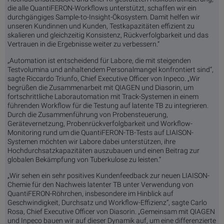
die alle QuantiFERON-Workflows unterstützt, schaffen wir ein
durchgängiges Sample-to-Insight-Ökosystem. Damit helfen wir
unseren Kundinnen und Kunden, Testkapazitäten effizient zu
skalieren und gleichzeitig Konsistenz, Rückverfolgbarkeit und das
Vertrauen in die Ergebnisse weiter zu verbessern.“
„Automation ist entscheidend für Labore, die mit steigenden
Testvolumina und anhaltendem Personalmangel konfrontiert sind“,
sagte Riccardo Triunfo, Chief Executive Officer von Inpeco. „Wir
begrüßen die Zusammenarbeit mit QIAGEN und Diasorin, um
fortschrittliche Laborautomation mit Track-Systemen in einem
führenden Workflow für die Testung auf latente TB zu integrieren.
Durch die Zusammenführung von Probensteuerung,
Gerätevernetzung, Probenrückverfolgbarkeit und Workflow-
Monitoring rund um die QuantiFERON-TB-Tests auf LIAISON-
Systemen möchten wir Labore dabei unterstützen, ihre
Hochdurchsatzkapazitäten auszubauen und einen Beitrag zur
globalen Bekämpfung von Tuberkulose zu leisten.“
„Wir sehen ein sehr positives Kundenfeedback zur neuen LIAISON-
Chemie für den Nachweis latenter TB unter Verwendung von
QuantiFERON-Röhrchen, insbesondere im Hinblick auf
Geschwindigkeit, Durchsatz und Workflow-Effizienz“, sagte Carlo
Rosa, Chief Executive Officer von Diasorin. „Gemeinsam mit QIAGEN
und Inpeco bauen wir auf dieser Dynamik auf, um eine differenzierte