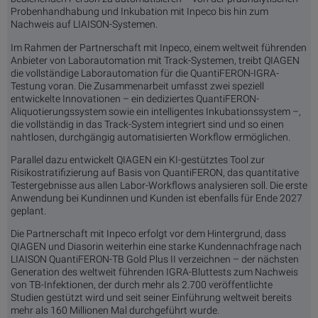
Probenhandhabung und Inkubation mit Inpeco bis hin zum
Nachweis auf LIAISON-Systemen.
Im Rahmen der Partnerschaft mit Inpeco, einem weltweit führenden
Anbieter von Laborautomation mit Track-Systemen, treibt QIAGEN
die vollständige Laborautomation für die QuantiFERON-IGRA-
Testung voran. Die Zusammenarbeit umfasst zwei speziell
entwickelte Innovationen – ein dediziertes QuantiFERON-
Aliquotierungssystem sowie ein intelligentes Inkubationssystem –,
die vollständig in das Track-System integriert sind und so einen
nahtlosen, durchgängig automatisierten Workflow ermöglichen.
Parallel dazu entwickelt QIAGEN ein KI-gestütztes Tool zur
Risikostratifizierung auf Basis von QuantiFERON, das quantitative
Testergebnisse aus allen Labor-Workflows analysieren soll. Die erste
Anwendung bei Kundinnen und Kunden ist ebenfalls für Ende 2027
geplant.
Die Partnerschaft mit Inpeco erfolgt vor dem Hintergrund, dass
QIAGEN und Diasorin weiterhin eine starke Kundennachfrage nach
LIAISON QuantiFERON-TB Gold Plus II verzeichnen – der nächsten
Generation des weltweit führenden IGRA-Bluttests zum Nachweis
von TB-Infektionen, der durch mehr als 2.700 veröffentlichte
Studien gestützt wird und seit seiner Einführung weltweit bereits
mehr als 160 Millionen Mal durchgeführt wurde.