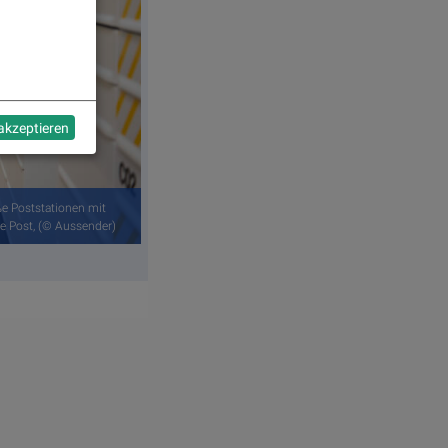
 akzeptieren
oße Poststationen mit
he Post, (© Aussender)