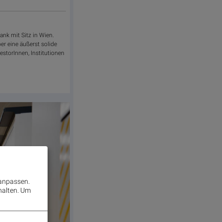
bank mit Sitz in Wien.
er eine äußerst solide
estorInnen, Institutionen
 anpassen.
halten.
Um