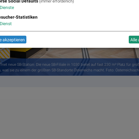
rse Social Defaults
(immer erforderlich)
Dienste
sucher-Statistiken
Dienst
 akzeptieren
Alle
ffnet neue SB-Station: Die neue SB-Filiale in 1030 bietet auf fast 230 m² Platz für gr
, was sie zu einem der größten SB-Standorte Österreichs macht. Foto: Österreichisc