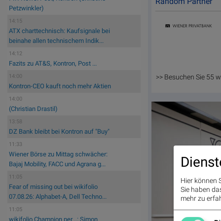
Random Partner
Petzwinkler)
14:15
ATX charttechnisch: Kaufsignale bei
beinahe allen technischem Indik...
14:12
Fazits zu AT&S, Kontron, Post ...
>> Besuchen Sie 55 w
14:00
Kontron-CEO kauft noch mehr Aktien
14:00
(Christian Drastil)
13:58
DZ Bank bleibt bei Kontron auf "Buy"
11:33
Wiener Börse zu Mittag schwächer:
Dienst
Bajaj Mobility, FACC und Agrana g...
11:05
Hier können S
Fear of missing out bei wikifolio
Sie haben das 
07.08.26: Alphabet-A, Dell Techno...
mehr zu erfah
11:05
wikifolio Champion per ..: Simon