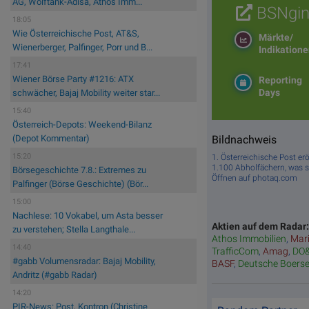
AG, Wolftank-Adisa, Athos Imm...
BSNgin
18:05
Wie Österreichische Post, AT&S,
Märkte/
Wienerberger, Palfinger, Porr und B...
Indikation
17:41
Wiener Börse Party #1216: ATX
Reporting
Days
schwächer, Bajaj Mobility weiter star...
15:40
Österreich-Depots: Weekend-Bilanz
Bildnachweis
(Depot Kommentar)
15:20
1. Österreichische Post er
1.100 Abholfächern, was s
Börsegeschichte 7.8.: Extremes zu
Öffnen auf photaq.com
Palfinger (Börse Geschichte) (Bör...
15:00
Nachlese: 10 Vokabel, um Asta besser
Aktien auf dem Radar
zu verstehen; Stella Langthale...
Athos Immobilien
,
Mar
14:40
TrafficCom
,
Amag
,
DO
#gabb Volumensradar: Bajaj Mobility,
BASF
,
Deutsche Boers
Andritz (#gabb Radar)
14:20
PIR-News: Post, Kontron (Christine