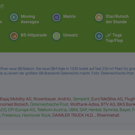
e
Moving
Matrix
Star/Rutsch
en
Averages
der Stunde
BS-Hitparade
Umsatz
„n“ Tage
Top/Flop
öffnet neue SB-Station: Die neue SB-Filiale in 1030 bietet auf fast 230 m² Platz für g
ie zu einem der größten SB-Standorte Österreichs macht. Foto: Österreichische Post
:
Bajaj Mobility AG
,
Rosenbauer
,
Andritz
,
Semperit
,
EuroTeleSites AG
,
Flug
inomed Biotech
,
Österreichische Post
,
Wolftank-Adisa
,
BTV AG
,
BKS Ban
&CO
,
CPI Europe AG
,
Telekom Austria
,
UBM
,
SAP
,
Henkel
,
Symrise
,
Bayer
,
F
e
,
Fresenius
,
Hannover Rück
,
DAIMLER TRUCK HLD...
,
Rheinmetall
.