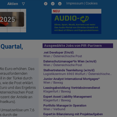
Impressum
|
Cookies
Aktien ▽
NEU
Quartal,
Ausgewählte Jobs von PIR-Partnern
.net Developer (f/m/d)
Wien / Österreichische Post
Datenschutzmanager*in Wien (w/m/d)
Wien / Österreichische Post
Mio Euro erhöhen. Das
Stellvertretende Teamleitung (w/m/d)
 herausfordernden
Logistikzentrum 6965 Wolfurt / Österreichische Post
 in der Türkei durch
Junior Analyst International Mortgages*
wie die Post erklärt.
Wien / Bawag
. Euro und das Ergebnis
Leasingabwicklung Vertriebsinnendienst
Klagenfurt / Bawag
Österreichischen Post
rozent der Anteile an
Expert Asset Liability Management
Klagenfurt / Bawag
chselkurs).
Portfolio Manager:in Operation
Wien / Verbund
ie Umsatzerlöse um 7,6
Expert:in Bilanzierung mit Projektaufgaben
s durch die