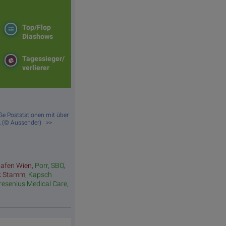
Top/Flop
Diashows
Tagessieger/
verlierer
roße Poststationen mit über
 , (© Aussender) >>
hafen Wien
,
Porr
,
SBO
,
k Stamm
,
Kapsch
resenius Medical Care
,