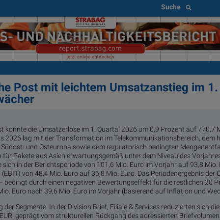
Suche
he Post mit leichtem Umsatzanstieg im 1. 
wächer
st konnte die Umsatzerlöse im 1. Quartal 2026 um 0,9 Prozent auf 770,7 
als 2026 lag mit der Transformation im Telekommunikationsbereich, dem
Südost- und Osteuropa sowie dem regulatorisch bedingten Mengenentfall
ln für Pakete aus Asien erwartungsgemäß unter dem Niveau des Vorjahres, 
 sich in der Berichtsperiode von 101,6 Mio. Euro im Vorjahr auf 93,8 Mio
 (EBIT) von 48,4 Mio. Euro auf 36,8 Mio. Euro. Das Periodenergebnis der 
 – bedingt durch einen negativen Bewertungseffekt für die restlichen 20 P
Mio. Euro nach 39,6 Mio. Euro im Vorjahr (basierend auf Inflation und We
er Segmente: In der Division Brief, Filiale & Services reduzierten sich d
 EUR, geprägt vom strukturellen Rückgang des adressierten Briefvolumen