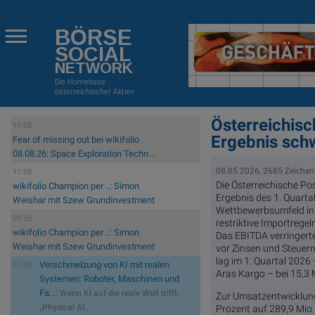
BÖRSE
SOCIAL
NETWORK
Die Homebase
österreichischer Aktien
Österreichisc
11:05
Ergebnis sch
Fear of missing out bei wikifolio
08.08.26: Space Exploration Techn...
08.05.2026, 2685 Zeichen
11:05
Die Österreichische Po
wikifolio Champion per ..: Simon
Ergebnis des 1. Quart
Weishar mit Szew Grundinvestment
Wettbewerbsumfeld in 
09:55
restriktive Importrege
wikifolio Champion per ..: Simon
Das EBITDA verringerte
Weishar mit Szew Grundinvestment
vor Zinsen und Steuern
lag im 1. Quartal 2026
Verschmelzung von KI mit realen
07.08.
Aras Kargo – bei 15,3 
Systemen: Roboter, Maschinen und
Fa...:
Wenn KI auf die reale Welt trifft:
Zur Umsatzentwicklung d
„Physical AI...
Prozent auf 289,9 Mio