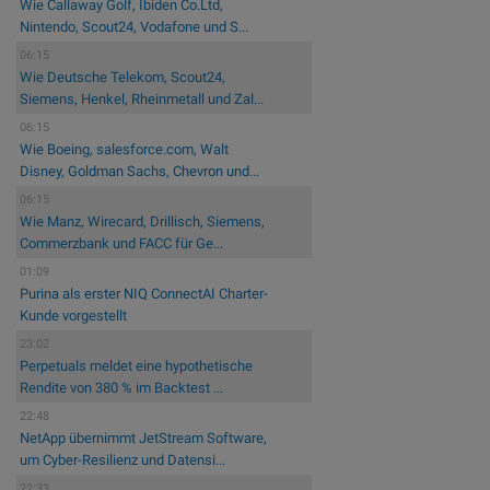
Wie Callaway Golf, Ibiden Co.Ltd,
Nintendo, Scout24, Vodafone und S...
06:15
Wie Deutsche Telekom, Scout24,
Siemens, Henkel, Rheinmetall und Zal...
06:15
Wie Boeing, salesforce.com, Walt
Disney, Goldman Sachs, Chevron und...
06:15
Wie Manz, Wirecard, Drillisch, Siemens,
Commerzbank und FACC für Ge...
01:09
Purina als erster NIQ ConnectAI Charter-
Kunde vorgestellt
23:02
Perpetuals meldet eine hypothetische
Rendite von 380 % im Backtest ...
22:48
NetApp übernimmt JetStream Software,
um Cyber-Resilienz und Datensi...
22:33