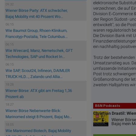
elektronische Substitu
09:32
verzeichnen, die auf 
Wiener Börse Party: ATX schwächer,
Division E‑Commerce & 
Bajaj Mobility mit 40 Prozent Wo...
der Region Südost- un
entwickelt", so die Po
06:15
waren regulatorisch b
Wie Baumot Group, Rhoen-Klinikum,
Die Division Bank mit
Francotyp-Postalia, Tele Columbus...
Finanzdienstleistungen
06:15
ein nachhaltig positiv
Wie Wirecard, Manz, Nemetschek, GFT
Technologies, SAP und Rocket In...
Trotz der bestehenden 
Umsatzanstieg aus. Da
06:15
umfassende Initiativen
Wie SAP, Scout24, Infineon, DAIMLER
Post trotz schwierige
TRUCK HLD..., Zalando und Allia...
Größenordnung der let
zweiten Halbjahres wir
18:28
Wiener Börse: ATX gibt am Freitag 1,36
Prozent ab
18:27
BSN Podcasts
Wiener Börse Nebenwerte-Blick:
Christian Drastil: Wie
Marinomed steigt 8 Prozent, Bajaj Mo...
Wiener Börse
Bajaj mein M
18:05
Wie Marinomed Biotech, Bajaj Mobility