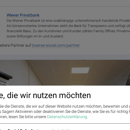
Wiener Privatbank
Die Wiener Privatbank ist eine unabhängige, unternehmerisch handelnde Privat
Als börsennotiertes Unternehmen steht die Bank für Transparenz und verfügt üb
finanzielle Basis. Zu den Kundinnen und Kunden zählen Family Offices, Privatinv
sowie Stiftungen im In- und Ausland.
eitere Partner auf
boerse-social.com/partner
e, die wir nutzen möchten
ie die Dienste, die wir auf dieser Website nutzen möchten, bewerten und
Sagen! Aktivieren oder deaktivieren Sie die Dienste, wie Sie es für richtig 
ren, lesen Sie bitte unsere
Datenschutzerklärung
.