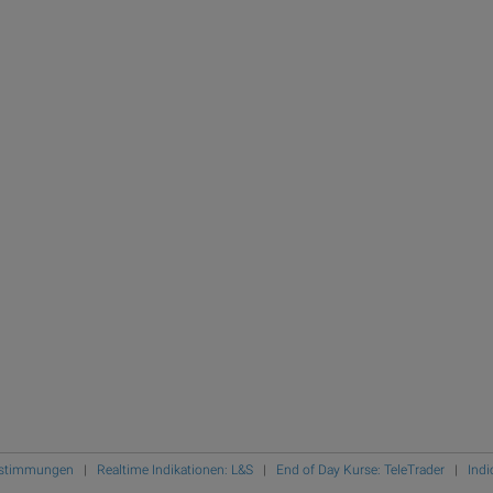
Bestimmungen
|
Realtime Indikationen: L&S
|
End of Day Kurse: TeleTrader
|
Indi