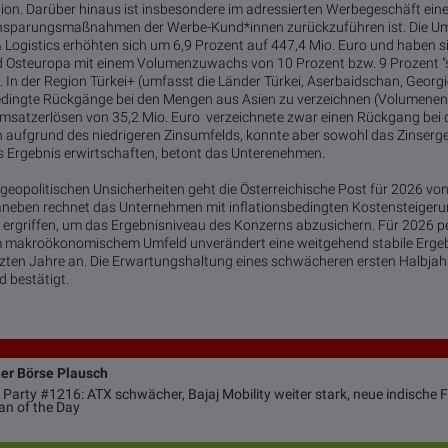
tion. Darüber hinaus ist insbesondere im adressierten Werbegeschäft ein
Einsparungsmaßnahmen der Werbe-Kund*innen zurückzuführen ist. Die Um
Logistics erhöhten sich um 6,9 Prozent auf 447,4 Mio. Euro und haben sic
d Osteuropa mit einem Volumenzuwachs von 10 Prozent bzw. 9 Prozent "s
st. In der Region Türkei+ (umfasst die Länder Türkei, Aserbaidschan, Geor
edingte Rückgänge bei den Mengen aus Asien zu verzeichnen (Volumenen
 Umsatzerlösen von 35,2 Mio. Euro verzeichnete zwar einen Rückgang bei 
 aufgrund des niedrigeren Zinsumfelds, konnte aber sowohl das Zinserge
es Ergebnis erwirtschaften, betont das Unterenehmen.
geopolitischen Unsicherheiten geht die Österreichische Post für 2026 von
neben rechnet das Unternehmen mit inflationsbedingten Kostensteigeru
 ergriffen, um das Ergebnisniveau des Konzerns abzusichern. Für 2026 pei
m makroökonomischem Umfeld unverändert eine weitgehend stabile Ergeb
zten Jahre an. Die Erwartungshaltung eines schwächeren ersten Halbjah
d bestätigt.
ner Börse Plausch
 Party #1216: ATX schwächer, Bajaj Mobility weiter stark, neue indische 
an of the Day