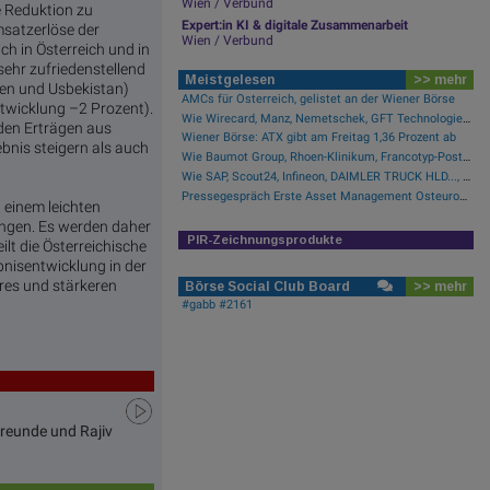
Wien / Verbund
e Reduktion zu
Expert:in KI & digitale Zusammenarbeit
satzerlöse der
Wien / Verbund
h in Österreich und in
ehr zufriedenstellend
Meistgelesen
>> mehr
gien und Usbekistan)
AMCs für Österreich, gelistet an der Wiener Börse
twicklung –2 Prozent).
Wie Wirecard, Manz, Nemetschek, GFT Technologies, SAP und Rocket Internet für Gesprächsstoff sorgten
den Erträgen aus
Wiener Börse: ATX gibt am Freitag 1,36 Prozent ab
bnis steigern als auch
Wie Baumot Group, Rhoen-Klinikum, Francotyp-Postalia, Tele Columbus, European Lithium und Lanxess für Gesprächsstoff sorgten
Wie SAP, Scout24, Infineon, DAIMLER TRUCK HLD..., Zalando und Allianz für Gesprächsstoff im DAX sorgten
Pressegespräch Erste Asset Management Osteuropa Aktien
 einem leichten
ngen. Es werden daher
PIR-Zeichnungsprodukte
lt die Österreichische
nisentwicklung in der
res und stärkeren
Börse Social Club Board
>> mehr
#gabb #2161
Freunde und Rajiv