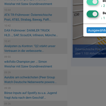
Bö
Weishar mit Szew Grundinvestment
↓
2
10:44
Be
ATX TR-Frühmover: Österreichische
↓
1
Post, AT&S, Strabag, Bawag, Palfi...
10:42
Ausgewählte
DAX-Frühmover: DAIMLER TRUCK
HLD..., SAP, Scout24, Infineon, Münche...
10:41
Analysten zu Kontron: "Q2 stärkt unser
Österreichische Post erö
Vertrauen in die verbesserte...
über 1.100 Abholfächern
09:55
wikifolio Champion per ..: Simon
Weishar mit Szew Grundinvestment
09:39
Aurubis am schwächsten (Peer Group
Watch Deutsche Nebenwerte powere...
09:28
Börse-Inputs auf Spotify zu u.a. Jugend
fragt Asta nach dem Geschäf...
09:26