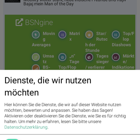
Bajaj mein Man of the Day
BSNgine
Movin
Matri
Star/
Top/F
g
x
Rutsc
lop
Averages
h der
Diashows
Stunde
Umsa
„n“
Tages
Märkt
tz
Tage
sieger
e/
BS-
Top/Flop
/ verlierer
Indikatione
Hitpar
n
Dienste, die wir nutzen
ade
Repor
ting
möchten
Days
Hier können Sie die Dienste, die wir auf dieser Website nutzen
möchten, bewerten und anpassen. Sie haben das Sagen!
Aktivieren oder deaktivieren Sie die Dienste, wie Sie es für richtig
Aktien auf dem Radar:
Bajaj Mobility AG
,
Rosenbauer
,
Andritz
,
halten.
Um mehr zu erfahren, lesen Sie bitte unsere
Semperit
,
EuroTeleSites AG
,
Flughafen Wien
,
Porr
,
SBO
,
Athos
Datenschutzerklärung
.
Immobilien
,
Marinomed Biotech
,
Österreichische Post
,
Wolftank-
Adisa
,
BTV AG
,
BKS Bank Stamm
,
Kapsch TrafficCom
,
Amag
,
DO&CO
,
CPI Europe AG
,
Telekom Austria
,
UBM
.