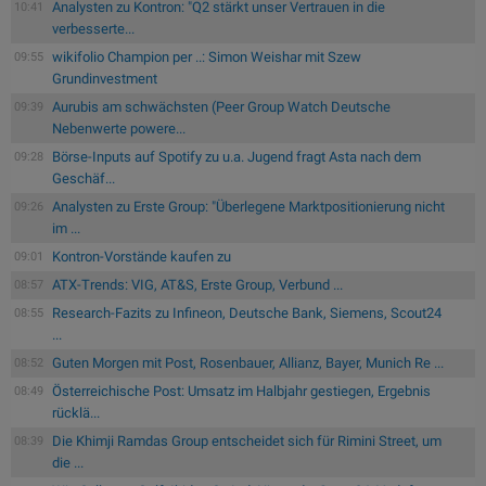
Analysten zu Kontron: "Q2 stärkt unser Vertrauen in die
10:41
verbesserte...
wikifolio Champion per ..: Simon Weishar mit Szew
09:55
Grundinvestment
Aurubis am schwächsten (Peer Group Watch Deutsche
09:39
Nebenwerte powere...
Börse-Inputs auf Spotify zu u.a. Jugend fragt Asta nach dem
09:28
Geschäf...
Analysten zu Erste Group: "Überlegene Marktpositionierung nicht
09:26
im ...
Kontron-Vorstände kaufen zu
09:01
ATX-Trends: VIG, AT&S, Erste Group, Verbund ...
08:57
Research-Fazits zu Infineon, Deutsche Bank, Siemens, Scout24
08:55
...
Guten Morgen mit Post, Rosenbauer, Allianz, Bayer, Munich Re ...
08:52
Österreichische Post: Umsatz im Halbjahr gestiegen, Ergebnis
08:49
rücklä...
Die Khimji Ramdas Group entscheidet sich für Rimini Street, um
08:39
die ...