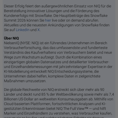
Dieser Erfolg feiert den außergewöhnlichen Einsatz von NIQ für die
Bereitstellung innovativer Lösungen und die Förderung des
Kundenerfolgs mit Snowflake. Die Hauptbeiträge des Snowflake
Summit 2026 können Sie
hier
live oder on demand abrufen.
Aktuelles und die neuesten Ankündigungen von Snowflake finden
Sie auf
LinkedIn
und
X
.
Über NIQ
NielsenIQ (NYSE: NIQ) ist ein führendes Unternehmen im Bereich
Verbraucherforschung, das das umfassendste und fundierteste
Verständnis des Kaufverhaltens von Verbrauchern bietet und neue
Wege zum Wachstum aufzeigt. Durch die Kombination eines
einzigartigen globalen Datensatzes und detaillierter Verbraucher-
und Einzelhandelsmessungen mit jahrzehntelanger Expertise in der
KI-Modellierung entwickelt NIQ Entscheidungssysteme, die
Unternehmen dabei helfen, komplexe Daten in zielgerichtete
Maßnahmen umzusetzen.
Die globale Reichweite von NIQ erstreckt sich über mehr als 90
Länder und deckt rund 85 % der Weltbevölkerung sowie mehr als 7,4
Billionen US-Dollar an weltweiten Konsumausgaben ab. Mithilfe von
Cloud-basierten Plattformen, fortschrittlichen Analysen und KI-
gestützten Erkenntnissen bietet NIQ The Full View™ — und hilft
Marken und Einzelhändlern zu verstehen, was Verbraucher kaufen,
warum sie es kaufen und welche nächsten Schritte sie daraus