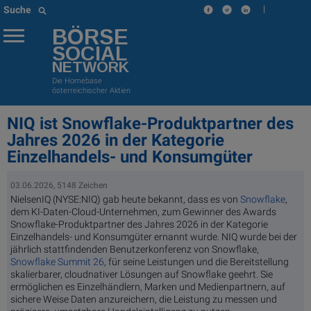
|
Suche
BÖRSE
SOCIAL
NETWORK
Die Homebase
österreichischer Aktien
NIQ ist Snowflake-Produktpartner des
Jahres 2026 in der Kategorie
Einzelhandels- und Konsumgüter
03.06.2026, 5148 Zeichen
NielsenIQ (NYSE:NIQ) gab heute bekannt, dass es von
Snowflake
,
dem KI-Daten-Cloud-Unternehmen, zum Gewinner des Awards
Snowflake-Produktpartner des Jahres 2026 in der Kategorie
Einzelhandels- und Konsumgüter ernannt wurde. NIQ wurde bei der
jährlich stattfindenden Benutzerkonferenz von Snowflake,
Snowflake Summit 26
, für seine Leistungen und die Bereitstellung
skalierbarer, cloudnativer Lösungen auf Snowflake geehrt. Sie
ermöglichen es Einzelhändlern, Marken und Medienpartnern, auf
sichere Weise Daten anzureichern, die Leistung zu messen und