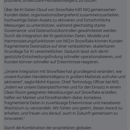
präzisere, umsetzbare Handelsintelligenz zu nutzen.
Über die KI-Daten-Cloud von Snowflake hilft NIQ gemeinsamen
Kunden dabei, organisationsübergreifend zusammenzuarbeiten,
hochwertige Daten-Assets zu aktivieren und fortschrittliche
Messungen zu unterstützen, während gleichzeitig starke
Governance- und Datenschutzkontrollen gewährleistet werden.
Durch die Integration der KI-gestützten Daten, Modelle und
Harmonisierungsfunktionen von NIQ in Snowflake können Kunden
fragmentierte Datensätze auf einer verlässlichen, skalierbaren
Grundlage für KI vereinheitlichen. Dadurch lässt sich die KI-
gestützte Entscheidungsfindung schneller operationalisieren, und
Kunden können schneller auf Erkenntnisse reagieren.
„Unsere Integration mit Snowflake hat grundlegend verändert, wie
unsere Kunden Handelsintelligenz in großem Maßstab aufrufen und
aktivieren“, sagte Mohit Kapoor, Chief Technology Officer bei NIQ.
„Indem wir unsere Datenplattformen und für den Einsatz in einem
Clean Room geeigneten Messlösungen auf Snowflake erstellen,
helfen wir Marken und Einzelhändlern dabei, komplexe,
fragmentierte Daten in zuverlässige Erkenntnisse und messbares
Wachstum zu verwandeln. Wir fühlen uns geehrt, diesen Award zu
erhalten, und freuen uns darauf, auch in Zukunft gemeinsam zu
innovieren.“
Durch die Kombination der proprietären globalen