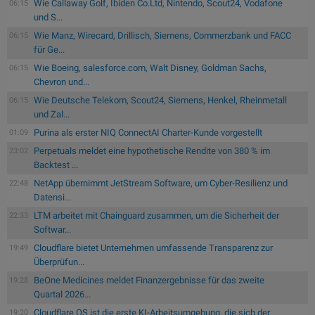
Wie Callaway Golf, Ibiden Co.Ltd, Nintendo, Scout24, Vodafone
06:15
und S...
Wie Manz, Wirecard, Drillisch, Siemens, Commerzbank und FACC
06:15
für Ge...
Wie Boeing, salesforce.com, Walt Disney, Goldman Sachs,
06:15
Chevron und...
Wie Deutsche Telekom, Scout24, Siemens, Henkel, Rheinmetall
06:15
und Zal...
Purina als erster NIQ ConnectAI Charter-Kunde vorgestellt
01:09
Perpetuals meldet eine hypothetische Rendite von 380 % im
23:02
Backtest ...
NetApp übernimmt JetStream Software, um Cyber-Resilienz und
22:48
Datensi...
LTM arbeitet mit Chainguard zusammen, um die Sicherheit der
22:33
Softwar...
Cloudflare bietet Unternehmen umfassende Transparenz zur
19:49
Überprüfun...
BeOne Medicines meldet Finanzergebnisse für das zweite
19:28
Quartal 2026...
Cloudflare OS ist die erste KI-Arbeitsumgebung, die sich der
19:20