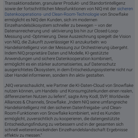
Transaktionsdaten, granularer Produkt- und Standortintelligenz
sowie der fortschrittlichen Messfunktionen von NIQ mit der
sicheren
Datenkooperations- und Clean-Room-Technologie
von Snowflake
ermöglicht es NIQ den Kunden, sich im modernen
Einzelhandelsökosystem schneller zu bewegen – von der
Datenanreicherung und -aktivierung bis hin zur Closed-Loop-
Messung und -Optimierung. Diese Auszeichnung spiegelt die Vision
von NIQ, die Zukunft zuverlässiger KI anzukurbeln: wo
Handelsintelligenz von der Messung zur Orchestrierung übergeht.
Indem NIQ proprietäre Daten und Modelle, KI-gestützte
Anwendungen und sichere Datenkooperation kombiniert,
ermöglicht es ein stärker automatisiertes, auf Datenschutz
ausgerichtetes Ökosystem, in dem Entscheidungssysteme nicht nur
über Handel informieren, sondern ihn aktiv gestalten.
„NIQ veranschaulicht, wie Partner die KI-Daten-Cloud von Snowflake
nutzen können, um Handels- und Konsumgüterkunden einen realen,
differenzierten Nutzen zu liefern“, sagte Amy Kodl, SVP, Worldwide
Alliances & Channels, Snowflake. „Indem NIQ seine umfangreiche
Handelsintelligenz mit den sicheren Datenfreigabe- und Clean-
Room-Funktionen von Snowflake kombiniert, wird es Kunden
ermöglicht, zuversichtlich zu kooperieren, die datengestützte
Entscheidungsfindung zu verbessern und in der gesamten sich
schnell weiterentwickelnden Einzelhandelslandschaft Ergebnisse
effektiv zu messen.“