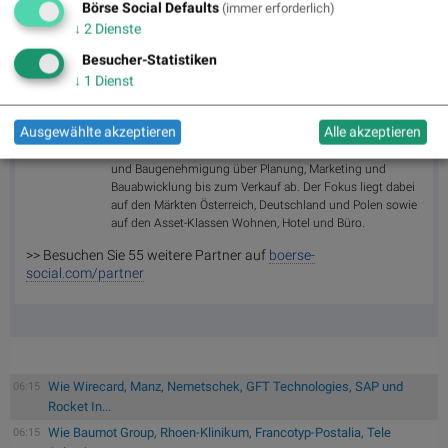
Börse Social Defaults
(immer erforderlich)
↓
2
Dienste
Besucher-Statistiken
Random Partner
↓
1
Dienst
UBM
Ausgewählte akzeptieren
Alle akzeptieren
Die UBM fokussiert sich auf Immobilienentwicklung und
deckt die gesamte Wertschöpfungskette von Umwidmung
und Baugenehmigung über Planung, Marketing und
Bauabwicklung bis zum Verkauf ab. Der Fokus liegt dabei
auf den Märkten Österreich, Deutschland und Polen sowie
auf den Asset-Klassen Wohnen, Hotel und Büro.
>> Besuchen Sie 55 weitere Partner auf
boerse-
social.com/partner
Wie Wirecard, Manz, Nemetschek, GFT Technologies, SAP und
06:15
Rocket In...
Wie Baumot Group, Rhoen-Klinikum, Francotyp-Postalia, Tele
06:15