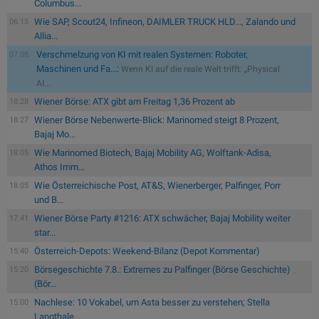
Columbus...
Wie SAP, Scout24, Infineon, DAIMLER TRUCK HLD..., Zalando und
06:15
Allia...
Verschmelzung von KI mit realen Systemen: Roboter,
07.08.
Maschinen und Fa...:
Wenn KI auf die reale Welt trifft: „Physical
AI...
Wiener Börse: ATX gibt am Freitag 1,36 Prozent ab
18:28
Wiener Börse Nebenwerte-Blick: Marinomed steigt 8 Prozent,
18:27
Bajaj Mo...
Wie Marinomed Biotech, Bajaj Mobility AG, Wolftank-Adisa,
18:05
Athos Imm...
Wie Österreichische Post, AT&S, Wienerberger, Palfinger, Porr
18:05
und B...
Wiener Börse Party #1216: ATX schwächer, Bajaj Mobility weiter
17:41
star...
Österreich-Depots: Weekend-Bilanz (Depot Kommentar)
15:40
Börsegeschichte 7.8.: Extremes zu Palfinger (Börse Geschichte)
15:20
(Bör...
Nachlese: 10 Vokabel, um Asta besser zu verstehen; Stella
15:00
Langthale...