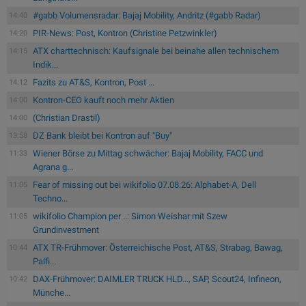
#gabb Volumensradar: Bajaj Mobility, Andritz (#gabb Radar)
14:40
PIR-News: Post, Kontron (Christine Petzwinkler)
14:20
ATX charttechnisch: Kaufsignale bei beinahe allen technischem
14:15
Indik...
Fazits zu AT&S, Kontron, Post ...
14:12
Kontron-CEO kauft noch mehr Aktien
14:00
(Christian Drastil)
14:00
DZ Bank bleibt bei Kontron auf "Buy"
13:58
Wiener Börse zu Mittag schwächer: Bajaj Mobility, FACC und
11:33
Agrana g...
Fear of missing out bei wikifolio 07.08.26: Alphabet-A, Dell
11:05
Techno...
wikifolio Champion per ..: Simon Weishar mit Szew
11:05
Grundinvestment
ATX TR-Frühmover: Österreichische Post, AT&S, Strabag, Bawag,
10:44
Palfi...
DAX-Frühmover: DAIMLER TRUCK HLD..., SAP, Scout24, Infineon,
10:42
Münche...