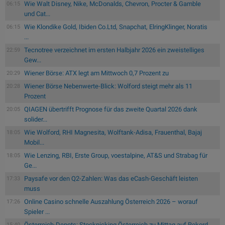
Wie Walt Disney, Nike, McDonalds, Chevron, Procter & Gamble
06:15
und Cat...
Wie Klondike Gold, Ibiden Co.Ltd, Snapchat, ElringKlinger, Noratis
06:15
...
Tecnotree verzeichnet im ersten Halbjahr 2026 ein zweistelliges
22:59
Gew...
Wiener Börse: ATX legt am Mittwoch 0,7 Prozent zu
20:29
Wiener Börse Nebenwerte-Blick: Wolford steigt mehr als 11
20:28
Prozent
QIAGEN übertrifft Prognose für das zweite Quartal 2026 dank
20:05
solider...
Wie Wolford, RHI Magnesita, Wolftank-Adisa, Frauenthal, Bajaj
18:05
Mobil...
Wie Lenzing, RBI, Erste Group, voestalpine, AT&S und Strabag für
18:05
Ge...
Paysafe vor den Q2-Zahlen: Was das eCash-Geschäft leisten
17:33
muss
Online Casino schnelle Auszahlung Österreich 2026 – worauf
17:26
Spieler ...
Österreich-Depots: Stockpicking Österreich zu Mittag auf Rekord
15:40