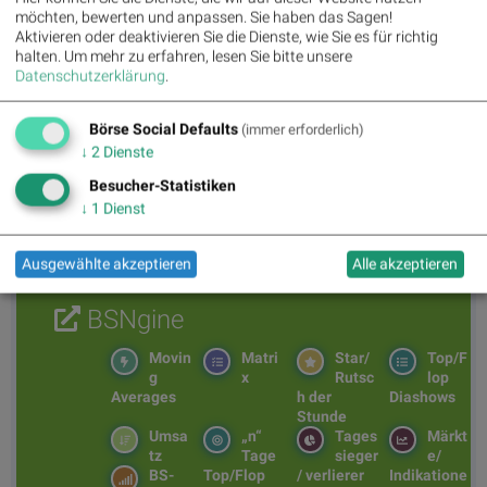
Veröffentlichung ab.
möchten, bewerten und anpassen. Sie haben das Sagen!
Aktivieren oder deaktivieren Sie die Dienste, wie Sie es für richtig
halten.
Um mehr zu erfahren, lesen Sie bitte unsere
Datenschutzerklärung
.
Originalversion auf businesswire.com ansehen:
https://www.businesswire.com/news/home/20260602444645/de/
Börse Social Defaults
(immer erforderlich)
↓
2
Dienste
BSN Podcasts
Besucher-Statistiken
Christian Drastil: Wiener Börse Plausch
↓
1
Dienst
Private Investor Relations Podcast #38: 10 Vokabel,
um Asta besser zu verstehen (Christoph Rainer / Maxim
Petzwinkler)
Ausgewählte akzeptieren
Alle akzeptieren
BSNgine
Movin
Matri
Star/
Top/F
g
x
Rutsc
lop
Averages
h der
Diashows
Stunde
Umsa
„n“
Tages
Märkt
tz
Tage
sieger
e/
BS-
Top/Flop
/ verlierer
Indikatione