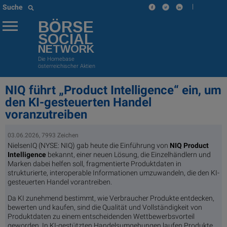
|
Suche
BÖRSE
SOCIAL
NETWORK
Die Homebase
österreichischer Aktien
NIQ führt „Product Intelligence“ ein, um
den KI-gesteuerten Handel
voranzutreiben
03.06.2026, 7993 Zeichen
NielsenIQ (NYSE: NIQ) gab heute die Einführung von
NIQ Product
Intelligence
bekannt, einer neuen Lösung, die Einzelhändlern und
Marken dabei helfen soll, fragmentierte Produktdaten in
strukturierte, interoperable Informationen umzuwandeln, die den KI-
gesteuerten Handel vorantreiben.
Da KI zunehmend bestimmt, wie Verbraucher Produkte entdecken,
bewerten und kaufen, sind die Qualität und Vollständigkeit von
Produktdaten zu einem entscheidenden Wettbewerbsvorteil
geworden. In KI-gestützten Handelsumgebungen laufen Produkte,