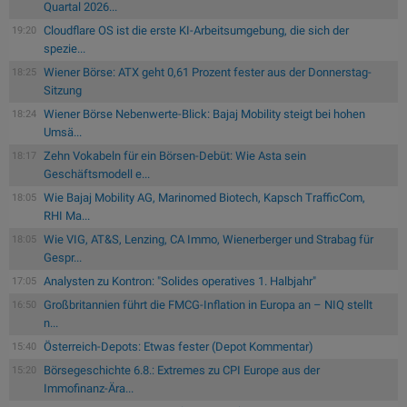
Quartal 2026...
Cloudflare OS ist die erste KI-Arbeitsumgebung, die sich der
19:20
spezie...
Wiener Börse: ATX geht 0,61 Prozent fester aus der Donnerstag-
18:25
Sitzung
Wiener Börse Nebenwerte-Blick: Bajaj Mobility steigt bei hohen
18:24
Umsä...
Zehn Vokabeln für ein Börsen-Debüt: Wie Asta sein
18:17
Geschäftsmodell e...
Wie Bajaj Mobility AG, Marinomed Biotech, Kapsch TrafficCom,
18:05
RHI Ma...
Wie VIG, AT&S, Lenzing, CA Immo, Wienerberger und Strabag für
18:05
Gespr...
Analysten zu Kontron: "Solides operatives 1. Halbjahr"
17:05
Großbritannien führt die FMCG-Inflation in Europa an – NIQ stellt
16:50
n...
Österreich-Depots: Etwas fester (Depot Kommentar)
15:40
Börsegeschichte 6.8.: Extremes zu CPI Europe aus der
15:20
Immofinanz-Ära...