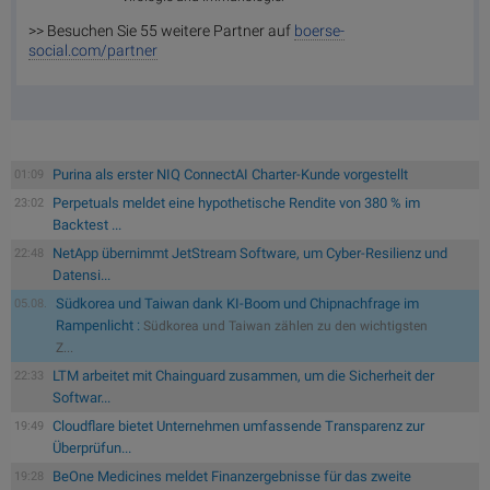
>> Besuchen Sie 55 weitere Partner auf
boerse-
social.com/partner
Purina als erster NIQ ConnectAI Charter-Kunde vorgestellt
01:09
Perpetuals meldet eine hypothetische Rendite von 380 % im
23:02
Backtest ...
NetApp übernimmt JetStream Software, um Cyber-Resilienz und
22:48
Datensi...
Südkorea und Taiwan dank KI-Boom und Chipnachfrage im
05.08.
Rampenlicht :
Südkorea und Taiwan zählen zu den wichtigsten
Z...
LTM arbeitet mit Chainguard zusammen, um die Sicherheit der
22:33
Softwar...
Cloudflare bietet Unternehmen umfassende Transparenz zur
19:49
Überprüfun...
BeOne Medicines meldet Finanzergebnisse für das zweite
19:28