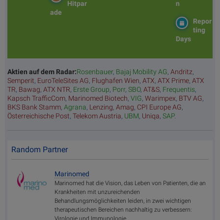
Hitpar
n
ade
Repor
ting
Days
Aktien auf dem Radar:
Rosenbauer
,
Bajaj Mobility AG
,
Andritz
,
Semperit
,
EuroTeleSites AG
,
Flughafen Wien
,
ATX
,
ATX Prime
,
ATX
TR
,
Bawag
,
ATX NTR
,
Erste Group
,
Porr
,
SBO
,
AT&S
,
Frequentis
,
Kapsch TrafficCom
,
Marinomed Biotech
,
VIG
,
Warimpex
,
BTV AG
,
BKS Bank Stamm
,
Agrana
,
Lenzing
,
Amag
,
CPI Europe AG
,
Österreichische Post
,
Telekom Austria
,
UBM
,
Uniqa
,
SAP
.
Random Partner
Marinomed
Marinomed hat die Vision, das Leben von Patienten, die an
Krankheiten mit unzureichenden
Behandlungsmöglichkeiten leiden, in zwei wichtigen
therapeutischen Bereichen nachhaltig zu verbessern:
Virologie und Immunologie.