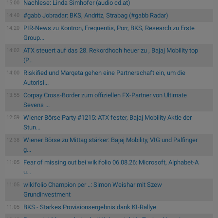
Nachlese: Linda Simhofer (audio cd.at)
15:00
#gabb Jobradar: BKS, Andritz, Strabag (#gabb Radar)
14:40
PIR-News zu Kontron, Frequentis, Porr, BKS, Research zu Erste
14:20
Group...
ATX steuert auf das 28. Rekordhoch heuer zu , Bajaj Mobility top
14:02
(P...
Riskified und Marqeta gehen eine Partnerschaft ein, um die
14:00
Autorisi...
Corpay Cross-Border zum offiziellen FX-Partner von Ultimate
13:55
Sevens ...
Wiener Börse Party #1215: ATX fester, Bajaj Mobility Aktie der
12:59
Stun...
Wiener Börse zu Mittag stärker: Bajaj Mobility, VIG und Palfinger
12:38
g...
Fear of missing out bei wikifolio 06.08.26: Microsoft, Alphabet-A
11:05
u...
wikifolio Champion per ..: Simon Weishar mit Szew
11:05
Grundinvestment
BKS - Starkes Provisionsergebnis dank KI-Rallye
11:05