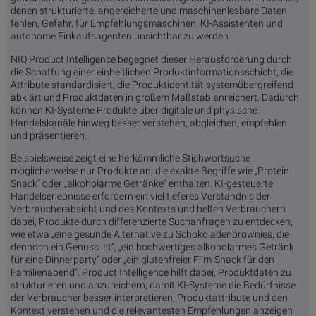
denen strukturierte, angereicherte und maschinenlesbare Daten
fehlen, Gefahr, für Empfehlungsmaschinen, KI-Assistenten und
autonome Einkaufsagenten unsichtbar zu werden.
NIQ Product Intelligence begegnet dieser Herausforderung durch
die Schaffung einer einheitlichen Produktinformationsschicht, die
Attribute standardisiert, die Produktidentität systemübergreifend
abklärt und Produktdaten in großem Maßstab anreichert. Dadurch
können KI-Systeme Produkte über digitale und physische
Handelskanäle hinweg besser verstehen, abgleichen, empfehlen
und präsentieren.
Beispielsweise zeigt eine herkömmliche Stichwortsuche
möglicherweise nur Produkte an, die exakte Begriffe wie „Protein-
Snack“ oder „alkoholarme Getränke“ enthalten. KI-gesteuerte
Handelserlebnisse erfordern ein viel tieferes Verständnis der
Verbraucherabsicht und des Kontexts und helfen Verbrauchern
dabei, Produkte durch differenzierte Suchanfragen zu entdecken,
wie etwa „eine gesunde Alternative zu Schokoladenbrownies, die
dennoch ein Genuss ist“, „ein hochwertiges alkoholarmes Getränk
für eine Dinnerparty“ oder „ein glutenfreier Film-Snack für den
Familienabend“. Product Intelligence hilft dabei, Produktdaten zu
strukturieren und anzureichern, damit KI-Systeme die Bedürfnisse
der Verbraucher besser interpretieren, Produktattribute und den
Kontext verstehen und die relevantesten Empfehlungen anzeigen