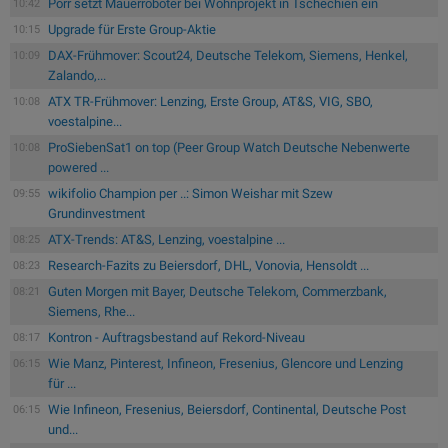
Porr setzt Mauerroboter bei Wohnprojekt in Tschechien ein
10:42
Upgrade für Erste Group-Aktie
10:15
DAX-Frühmover: Scout24, Deutsche Telekom, Siemens, Henkel,
10:09
Zalando,...
ATX TR-Frühmover: Lenzing, Erste Group, AT&S, VIG, SBO,
10:08
voestalpine...
ProSiebenSat1 on top (Peer Group Watch Deutsche Nebenwerte
10:08
powered ...
wikifolio Champion per ..: Simon Weishar mit Szew
09:55
Grundinvestment
ATX-Trends: AT&S, Lenzing, voestalpine ...
08:25
Research-Fazits zu Beiersdorf, DHL, Vonovia, Hensoldt ...
08:23
Guten Morgen mit Bayer, Deutsche Telekom, Commerzbank,
08:21
Siemens, Rhe...
Kontron - Auftragsbestand auf Rekord-Niveau
08:17
Wie Manz, Pinterest, Infineon, Fresenius, Glencore und Lenzing
06:15
für ...
Wie Infineon, Fresenius, Beiersdorf, Continental, Deutsche Post
06:15
und...