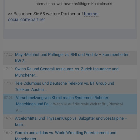
international wettbewerbsfähigen Kapitalmarkt.
>> Besuchen Sie 55 weitere Partner auf
boerse-
social.com/partner
Mayr-Melnhof und Palfinger vs. RHI und Andritz – kommentierter
17:20
KW 3...
Swiss Re und Generali Assicuraz. vs. Zurich Insurance und
17:10
Münchener...
Tele Columbus und Deutsche Telekom vs. BT Group und
17:00
Telekom Austria...
Verschmelzung von KI mit realen Systemen: Roboter,
07.08.
Maschinen und Fa...:
Wenn KI auf die reale Welt trifft: „Physical
AI...
ArcelorMittal und ThyssenKrupp vs. Salzgitter und voestalpine –
16:50
kom...
Garmin und adidas vs. World Wrestling Entertainment und
16:40
Manchester ...