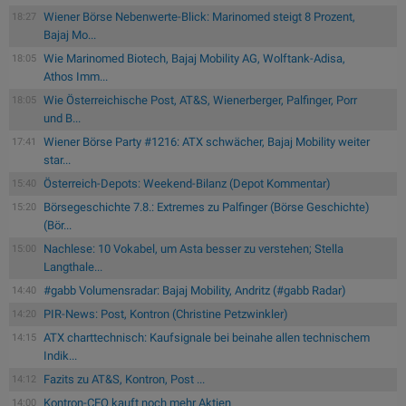
Wiener Börse Nebenwerte-Blick: Marinomed steigt 8 Prozent,
18:27
Bajaj Mo...
Wie Marinomed Biotech, Bajaj Mobility AG, Wolftank-Adisa,
18:05
Athos Imm...
Wie Österreichische Post, AT&S, Wienerberger, Palfinger, Porr
18:05
und B...
Wiener Börse Party #1216: ATX schwächer, Bajaj Mobility weiter
17:41
star...
Österreich-Depots: Weekend-Bilanz (Depot Kommentar)
15:40
Börsegeschichte 7.8.: Extremes zu Palfinger (Börse Geschichte)
15:20
(Bör...
Nachlese: 10 Vokabel, um Asta besser zu verstehen; Stella
15:00
Langthale...
#gabb Volumensradar: Bajaj Mobility, Andritz (#gabb Radar)
14:40
PIR-News: Post, Kontron (Christine Petzwinkler)
14:20
ATX charttechnisch: Kaufsignale bei beinahe allen technischem
14:15
Indik...
Fazits zu AT&S, Kontron, Post ...
14:12
Kontron-CEO kauft noch mehr Aktien
14:00