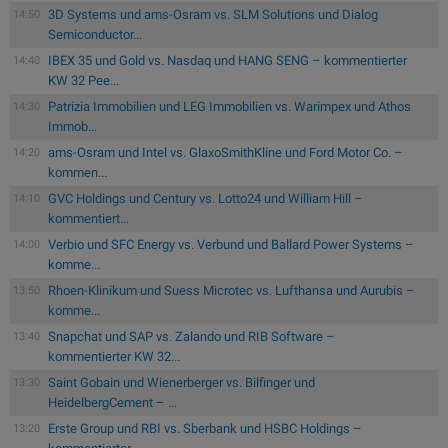
3D Systems und ams-Osram vs. SLM Solutions und Dialog
14:50
Semiconductor...
IBEX 35 und Gold vs. Nasdaq und HANG SENG – kommentierter
14:40
KW 32 Pee...
Patrizia Immobilien und LEG Immobilien vs. Warimpex und Athos
14:30
Immob...
ams-Osram und Intel vs. GlaxoSmithKline und Ford Motor Co. –
14:20
kommen...
GVC Holdings und Century vs. Lotto24 und William Hill –
14:10
kommentiert...
Verbio und SFC Energy vs. Verbund und Ballard Power Systems –
14:00
komme...
Rhoen-Klinikum und Suess Microtec vs. Lufthansa und Aurubis –
13:50
komme...
Snapchat und SAP vs. Zalando und RIB Software –
13:40
kommentierter KW 32...
Saint Gobain und Wienerberger vs. Bilfinger und
13:30
HeidelbergCement – ...
Erste Group und RBI vs. Sberbank und HSBC Holdings –
13:20