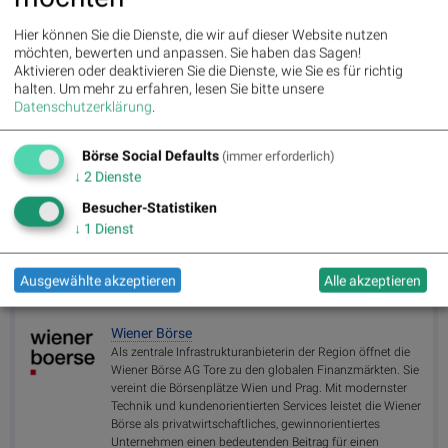
Repor
ting
Hier können Sie die Dienste, die wir auf dieser Website nutzen
Days
möchten, bewerten und anpassen. Sie haben das Sagen!
Aktivieren oder deaktivieren Sie die Dienste, wie Sie es für richtig
halten.
Um mehr zu erfahren, lesen Sie bitte unsere
Datenschutzerklärung
.
Aktien auf dem Radar:
Bajaj Mobility AG
,
Rosenbauer
,
Andritz
,
Semperit
,
EuroTeleSites AG
,
Flughafen Wien
,
Porr
,
SBO
,
Athos
Immobilien
,
Marinomed Biotech
,
Österreichische Post
,
Wolftank-
Börse Social Defaults
(immer erforderlich)
Adisa
,
BTV AG
,
BKS Bank Stamm
,
Kapsch TrafficCom
,
Amag
,
↓
2
Dienste
DO&CO
,
CPI Europe AG
,
Telekom Austria
,
UBM
,
SAP
,
Henkel
,
Symrise
,
Bayer
,
Fresenius Medical Care
,
BASF
,
Deutsche Boerse
,
Fresenius
,
Besucher-Statistiken
Hannover Rück
,
DAIMLER TRUCK HLD...
,
Rheinmetall
.
↓
1
Dienst
Ausgewählte akzeptieren
Alle akzeptieren
Random Partner
Wiener Börse
Als zentrale Infrastrukturanbieterin der Region öffnet die
Wiener Börse AG Tore zu den globalen Finanzmärkten. Sie
vereint die Börsenplätze Wien und Prag. Mit modernster
Technik und kundenorientierten Services leistet die Wiener
Börse als privatwirtschaftliches, gewinnorientiertes
Unternehmen einen bedeutenden Beitrag für einen