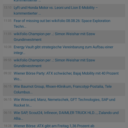
kommentierter ...
Lyft und Honda Motor vs. Leoni und Lion E-Mobility –
13:10
kommentierter ...
Fear of missing out bei wikifolio 08.08.26: Space Exploration
11:05
Techn...
wikifolio Champion per ..: Simon Weishar mit Szew
11:05
Grundinvestment
Energy Vault gibt strategische Vereinbarung zum Aufbau einer
10:38
integr...
wikifolio Champion per ..: Simon Weishar mit Szew
09:55
Grundinvestment
Wiener Börse Party: ATX schwächer, Bajaj Mobility mit 40 Prozent
09:32
Wo...
Wie Baumot Group, Rhoen-Klinikum, Francotyp-Postalia, Tele
06:15
Columbus...
Wie Wirecard, Manz, Nemetschek, GFT Technologies, SAP und
06:15
Rocket In...
Wie SAP, Scout24, Infineon, DAIMLER TRUCK HLD..., Zalando und
06:15
Allia...
Wiener Börse: ATX gibt am Freitag 1,36 Prozent ab
18:28